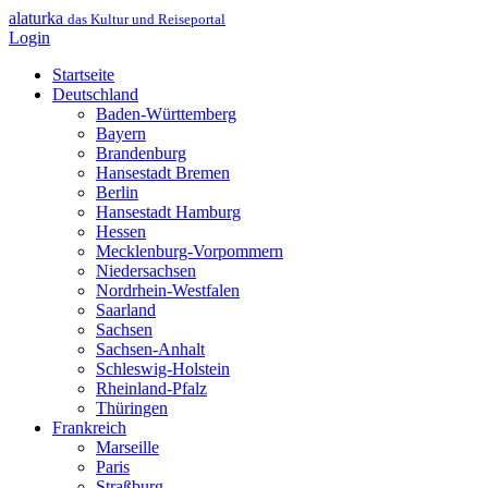
alaturka
das Kultur und Reiseportal
Login
Startseite
Deutschland
Baden-Württemberg
Bayern
Brandenburg
Hansestadt Bremen
Berlin
Hansestadt Hamburg
Hessen
Mecklenburg-Vorpommern
Niedersachsen
Nordrhein-Westfalen
Saarland
Sachsen
Sachsen-Anhalt
Schleswig-Holstein
Rheinland-Pfalz
Thüringen
Frankreich
Marseille
Paris
Straßburg