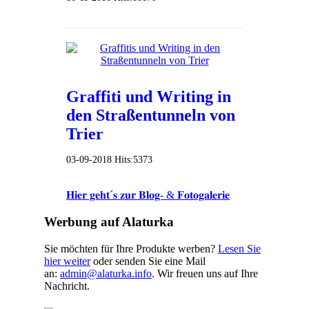
Graffiti und Writing in
den Straßentunneln von
Trier
03-09-2018
Hits:
5373
𝐇𝐢𝐞𝐫 𝐠𝐞𝐡𝐭´𝐬 𝐳𝐮𝐫 𝐁𝐥𝐨𝐠- & 𝐅𝐨𝐭𝐨𝐠𝐚𝐥𝐞𝐫𝐢𝐞
Werbung auf Alaturka
Sie möchten für Ihre Produkte werben?
Lesen Sie
hier weiter
oder senden Sie eine Mail
an:
admin@alaturka.info
. Wir freuen uns auf Ihre
Nachricht.