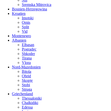
Nis
Sremska Mitrovica
Bosnien-Herzegowina
Kroatien
Imotski
Omis
Split
Vid
Montenegro
Albanien
Elbasan
Pogradec
Shkoder
Tirana
Vlora
Nord-Mazedonien
Bitola
Ohrid
Skopje
Stobi
Struga
Griechenland
Thessaloniki
Chalkidiki
Edessa