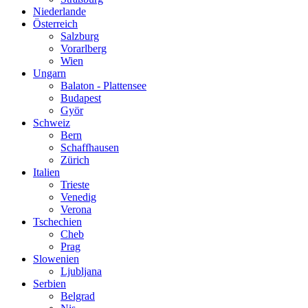
Niederlande
Österreich
Salzburg
Vorarlberg
Wien
Ungarn
Balaton - Plattensee
Budapest
Györ
Schweiz
Bern
Schaffhausen
Zürich
Italien
Trieste
Venedig
Verona
Tschechien
Cheb
Prag
Slowenien
Ljubljana
Serbien
Belgrad