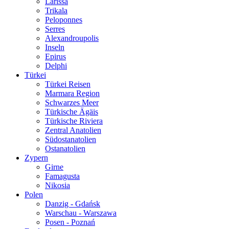
Larissa
Trikala
Peloponnes
Serres
Alexandroupolis
Inseln
Epirus
Delphi
Türkei
Türkei Reisen
Marmara Region
Schwarzes Meer
Türkische Ägäis
Türkische Riviera
Zentral Anatolien
Südostanatolien
Ostanatolien
Zypern
Girne
Famagusta
Nikosia
Polen
Danzig - Gdańsk
Warschau - Warszawa
Posen - Poznań