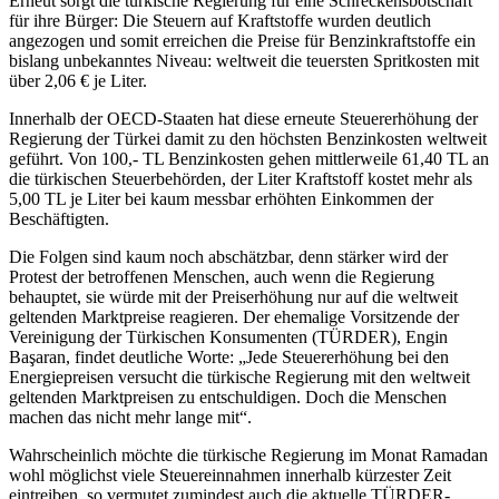
Erneut sorgt die türkische Regierung für eine Schreckensbotschaft
für ihre Bürger: Die Steuern auf Kraftstoffe wurden deutlich
angezogen und somit erreichen die Preise für Benzinkraftstoffe ein
bislang unbekanntes Niveau: weltweit die teuersten Spritkosten mit
über 2,06 € je Liter.
Innerhalb der OECD-Staaten hat diese erneute Steuererhöhung der
Regierung der Türkei damit zu den höchsten Benzinkosten weltweit
geführt. Von 100,- TL Benzinkosten gehen mittlerweile 61,40 TL an
die türkischen Steuerbehörden, der Liter Kraftstoff kostet mehr als
5,00 TL je Liter bei kaum messbar erhöhten Einkommen der
Beschäftigten.
Die Folgen sind kaum noch abschätzbar, denn stärker wird der
Protest der betroffenen Menschen, auch wenn die Regierung
behauptet, sie würde mit der Preiserhöhung nur auf die weltweit
geltenden Marktpreise reagieren. Der ehemalige Vorsitzende der
Vereinigung der Türkischen Konsumenten (TÜRDER), Engin
Başaran, findet deutliche Worte: „Jede Steuererhöhung bei den
Energiepreisen versucht die türkische Regierung mit den weltweit
geltenden Marktpreisen zu entschuldigen. Doch die Menschen
machen das nicht mehr lange mit“.
Wahrscheinlich möchte die türkische Regierung im Monat Ramadan
wohl möglichst viele Steuereinnahmen innerhalb kürzester Zeit
eintreiben, so vermutet zumindest auch die aktuelle TÜRDER-