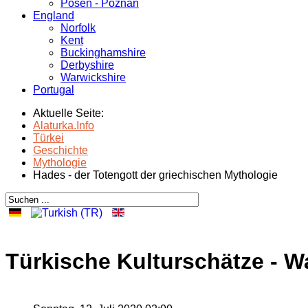
Posen - Poznań
England
Norfolk
Kent
Buckinghamshire
Derbyshire
Warwickshire
Portugal
Aktuelle Seite:
Alaturka.Info
Türkei
Geschichte
Mythologie
Hades - der Totengott der griechischen Mythologie
Türkische Kulturschätze - 