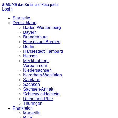
alaturka
das Kultur und Reiseportal
Login
Startseite
Deutschland
Baden-Württemberg
Bayern
Brandenburg
Hansestadt Bremen
Berlin
Hansestadt Hamburg
Hessen
Mecklenburg-
Vorpommern
Niedersachsen
Nordrhein-Westfalen
Saarland
Sachsen
Sachsen-Anhalt
Schleswig-Holstein
Rheinland-Pfalz
Thüringen
Frankreich
Marseille
Paris