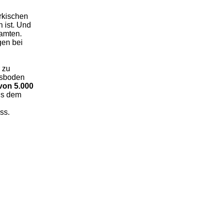
rkischen
 ist. Und
eamten.
gen bei
 zu
esboden
 von 5.000
aus dem
ss.