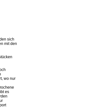
nden sich
en mit den
stücken
noch
n
t, wo nur
brochene
ibt es
ürden
ur
port