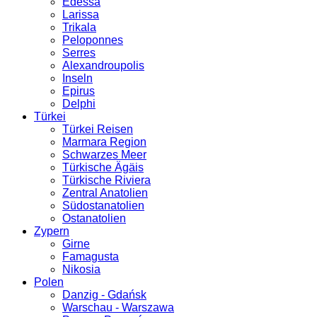
Edessa
Larissa
Trikala
Peloponnes
Serres
Alexandroupolis
Inseln
Epirus
Delphi
Türkei
Türkei Reisen
Marmara Region
Schwarzes Meer
Türkische Ägäis
Türkische Riviera
Zentral Anatolien
Südostanatolien
Ostanatolien
Zypern
Girne
Famagusta
Nikosia
Polen
Danzig - Gdańsk
Warschau - Warszawa