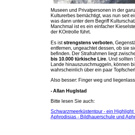
Museen und Privatpersonen in der ganze
Kulturerbes bemächtigt, was nun seit e
was dann unter dem Begriff Kulturschatz 
Manchmal ist es ein einfacher Kiesels
der KOntrolle führt.
Es ist
strengstens verboten
, Gegenstä
entfernen, ungeachtet dessen, ob sie 
befinden. Der Strafrahmen liegt zwisch
bis 10.000 türkische Lire
. Und sollten
Lande hinauszuschmuggeln, können bis 
wahrscheinlich über ein paar Topfscherb
Also besser: Finger weg und liegenlass
- Allan Huglstad
Bitte lesen Sie auch:
Schwarzmeerküstentour - ein Highlight 
Aphrodisias - Bildhauerschule und Aphr