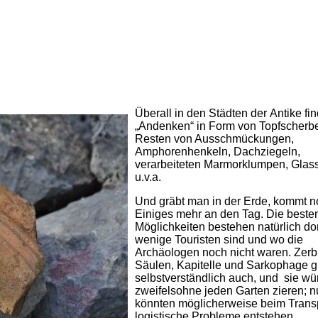
Überall in den Städten der Antike fi
„Andenken“ in Form von Topfscherb
Resten von Ausschmückungen,
Amphorenhenkeln, Dachziegeln,
verarbeiteten Marmorklumpen, Glas
u.v.a.
Und gräbt man in der Erde, kommt 
Einiges mehr an den Tag. Die beste
Möglichkeiten bestehen natürlich dor
wenige Touristen sind und wo die
Archäologen noch nicht waren. Zer
Säulen, Kapitelle und Sarkophage g
selbstverständlich auch, und sie w
zweifelsohne jeden Garten zieren; n
könnten möglicherweise beim Trans
logistische Probleme entstehen.