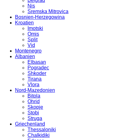
Belgrad
Nis
Sremska Mitrovica
Bosnien-Herzegowina
Kroatien
Imotski
Omis
Split
Vid
Montenegro
Albanien
Elbasan
Pogradec
Shkoder
Tirana
Vlora
Nord-Mazedonien
Bitola
Ohrid
Skopje
Stobi
Struga
Griechenland
Thessaloniki
Chalkidiki