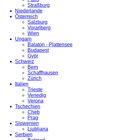
Straßburg
Niederlande
Österreich
Salzburg
Vorarlberg
Wien
Ungarn
Balaton - Plattensee
Budapest
Györ
Schweiz
Bern
Schaffhausen
Zürich
Italien
Trieste
Venedig
Verona
Tschechien
Cheb
Prag
Slowenien
Ljubljana
Serbien