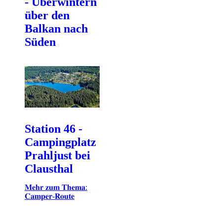
- Überwintern
über den
Balkan nach
Süden
Station 46 -
Campingplatz
Prahljust bei
Clausthal
𝐌𝐞𝐡𝐫 𝐳𝐮𝐦 𝐓𝐡𝐞𝐦𝐚:
𝐂𝐚𝐦𝐩𝐞𝐫-𝐑𝐨𝐮𝐭𝐞