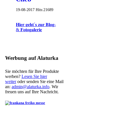
19-08-2017
Hits:
21689
𝐇𝐢𝐞𝐫 𝐠𝐞𝐡𝐭´𝐬 𝐳𝐮𝐫 𝐁𝐥𝐨𝐠-
& 𝐅𝐨𝐭𝐨𝐠𝐚𝐥𝐞𝐫𝐢𝐞
Werbung auf Alaturka
Sie möchten für Ihre Produkte
werben?
Lesen Sie hier
weiter
oder senden Sie eine Mail
an:
admin@alaturka.info
. Wir
freuen uns auf Ihre Nachricht.