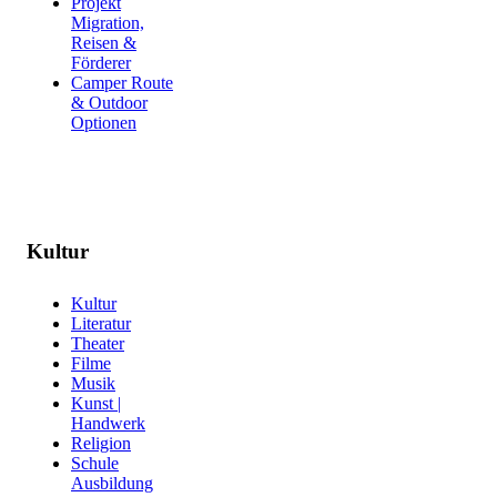
Projekt
Migration,
Reisen &
Förderer
Camper Route
& Outdoor
Optionen
Kultur
Kultur
Literatur
Theater
Filme
Musik
Kunst |
Handwerk
Religion
Schule
Ausbildung