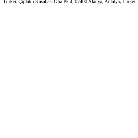
Türkei: Çıplaklı Kasabası Oba Pk 4, 07400 Alanya, Antalya, Türkei
Benutzername
Passwort
Angemeldet bleiben
Passwort vergessen?
Benutzername vergessen?