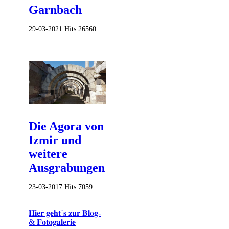
Garnbach
29-03-2021
Hits:
26560
Die Agora von
Izmir und
weitere
Ausgrabungen
23-03-2017
Hits:
7059
𝐇𝐢𝐞𝐫 𝐠𝐞𝐡𝐭´𝐬 𝐳𝐮𝐫 𝐁𝐥𝐨𝐠-
& 𝐅𝐨𝐭𝐨𝐠𝐚𝐥𝐞𝐫𝐢𝐞