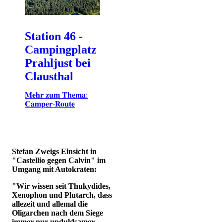
Station 46 -
Campingplatz
Prahljust bei
Clausthal
𝐌𝐞𝐡𝐫 𝐳𝐮𝐦 𝐓𝐡𝐞𝐦𝐚:
𝐂𝐚𝐦𝐩𝐞𝐫-𝐑𝐨𝐮𝐭𝐞
Stefan Zweigs Einsicht in
"Castellio gegen Calvin" im
Umgang mit Autokraten:
"Wir wissen seit Thukydides,
Xenophon und Plutarch, dass
allezeit und allemal die
Oligarchen nach dem Siege
immer nur unduldsamer