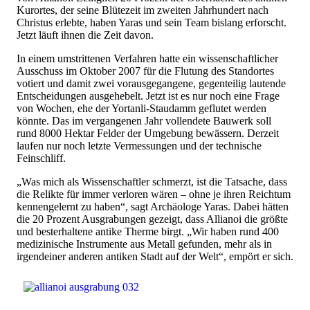
Kurortes, der seine Blütezeit im zweiten Jahrhundert nach
Christus erlebte, haben Yaras und sein Team bislang erforscht.
Jetzt läuft ihnen die Zeit davon.
In einem umstrittenen Verfahren hatte ein wissenschaftlicher
Ausschuss im Oktober 2007 für die Flutung des Standortes
votiert und damit zwei vorausgegangene, gegenteilig lautende
Entscheidungen ausgehebelt. Jetzt ist es nur noch eine Frage
von Wochen, ehe der Yortanli-Staudamm geflutet werden
könnte. Das im vergangenen Jahr vollendete Bauwerk soll
rund 8000 Hektar Felder der Umgebung bewässern. Derzeit
laufen nur noch letzte Vermessungen und der technische
Feinschliff.
„Was mich als Wissenschaftler schmerzt, ist die Tatsache, dass
die Relikte für immer verloren wären – ohne je ihren Reichtum
kennengelernt zu haben“, sagt Archäologe Yaras. Dabei hätten
die 20 Prozent Ausgrabungen gezeigt, dass Allianoi die größte
und besterhaltene antike Therme birgt. „Wir haben rund 400
medizinische Instrumente aus Metall gefunden, mehr als in
irgendeiner anderen antiken Stadt auf der Welt“, empört er sich.