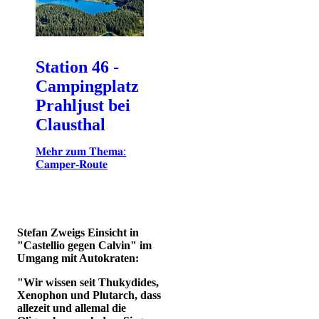
Station 46 -
Campingplatz
Prahljust bei
Clausthal
𝐌𝐞𝐡𝐫 𝐳𝐮𝐦 𝐓𝐡𝐞𝐦𝐚:
𝐂𝐚𝐦𝐩𝐞𝐫-𝐑𝐨𝐮𝐭𝐞
Stefan Zweigs Einsicht in
"Castellio gegen Calvin" im
Umgang mit Autokraten:
"Wir wissen seit Thukydides,
Xenophon und Plutarch, dass
allezeit und allemal die