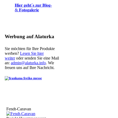
𝐇𝐢𝐞𝐫 𝐠𝐞𝐡𝐭´𝐬 𝐳𝐮𝐫 𝐁𝐥𝐨𝐠-
& 𝐅𝐨𝐭𝐨𝐠𝐚𝐥𝐞𝐫𝐢𝐞
Werbung auf Alaturka
Sie möchten für Ihre Produkte
werben?
Lesen Sie hier
weiter
oder senden Sie eine Mail
an:
admin@alaturka.info
. Wir
freuen uns auf Ihre Nachricht.
Fendt-Caravan