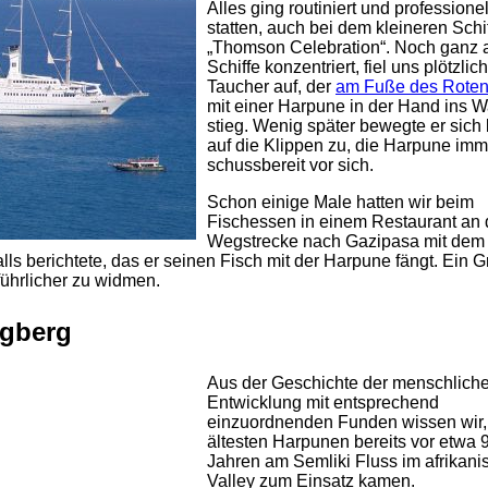
Alles ging routiniert und professione
statten, auch bei dem kleineren Schi
„Thomson Celebration“. Noch ganz a
Schiffe konzentriert, fiel uns plötzlic
Taucher auf, der
am Fuße des Roten
mit einer Harpune in der Hand ins 
stieg. Wenig später bewegte er sich 
auf die Klippen zu, die Harpune imm
schussbereit vor sich.
Schon einige Male hatten wir beim
Fischessen in einem Restaurant an 
Wegstrecke nach Gazipasa mit dem
ls berichtete, das er seinen Fisch mit der Harpune fängt. Ein 
ührlicher zu widmen.
rgberg
Aus der Geschichte der menschlich
Entwicklung mit entsprechend
einzuordnenden Funden wissen wir,
ältesten Harpunen bereits vor etwa 
Jahren am Semliki Fluss im afrikani
Valley zum Einsatz kamen.