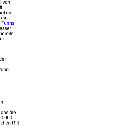
ll von
ff
uf die
h ein
 Turms
Wasser
bereits
er
der
Grund
en
 das die
90.000
schen Rift