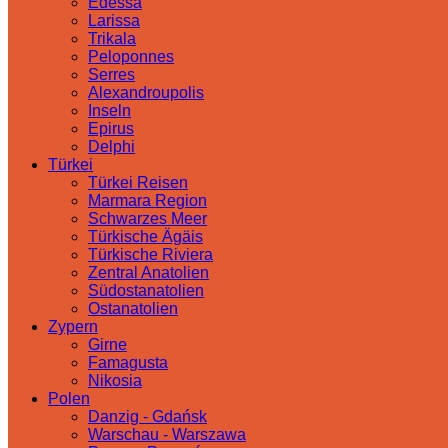
Edessa
Larissa
Trikala
Peloponnes
Serres
Alexandroupolis
Inseln
Epirus
Delphi
Türkei
Türkei Reisen
Marmara Region
Schwarzes Meer
Türkische Ägäis
Türkische Riviera
Zentral Anatolien
Südostanatolien
Ostanatolien
Zypern
Girne
Famagusta
Nikosia
Polen
Danzig - Gdańsk
Warschau - Warszawa