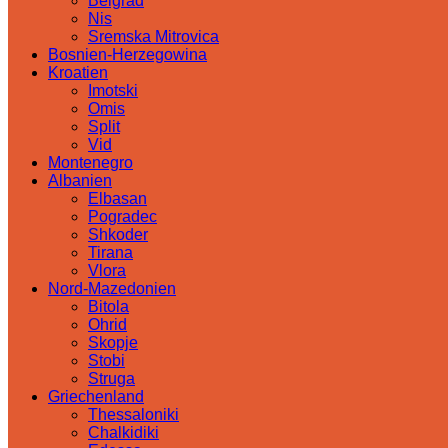
Belgrad
Nis
Sremska Mitrovica
Bosnien-Herzegowina
Kroatien
Imotski
Omis
Split
Vid
Montenegro
Albanien
Elbasan
Pogradec
Shkoder
Tirana
Vlora
Nord-Mazedonien
Bitola
Ohrid
Skopje
Stobi
Struga
Griechenland
Thessaloniki
Chalkidiki