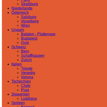
Straßburg
Niederlande
Österreich
Salzburg
Vorarlberg
Wien
Ungarn
Balaton - Plattensee
Budapest
Györ
Schweiz
Bern
Schaffhausen
Zürich
Italien
Trieste
Venedig
Verona
Tschechien
Cheb
Prag
Slowenien
Ljubljana
Serbien