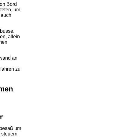
von Bord
teten, um
 auch
ebusse,
en, allein
hmen
fwand an
bfahren zu
mmen
ff
 besaß um
 steuern.