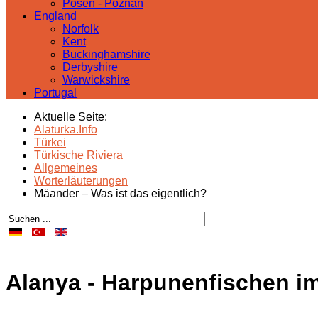
Posen - Poznań
England
Norfolk
Kent
Buckinghamshire
Derbyshire
Warwickshire
Portugal
Aktuelle Seite:
Alaturka.Info
Türkei
Türkische Riviera
Allgemeines
Worterläuterungen
Mäander – Was ist das eigentlich?
Alanya - Harpunenfischen i