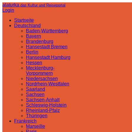
alaturka
das Kultur und Reiseportal
Login
Startseite
Deutschland
Baden-Württemberg
Bayern
Brandenburg
Hansestadt Bremen
Berlin
Hansestadt Hamburg
Hessen
Mecklenburg-
Vorpommern
Niedersachsen
Nordrhein-Westfalen
Saarland
Sachsen
Sachsen-Anhalt
Schleswig-Holstein
Rheinland-Pfalz
Thüringen
Frankreich
Marseille
Paris