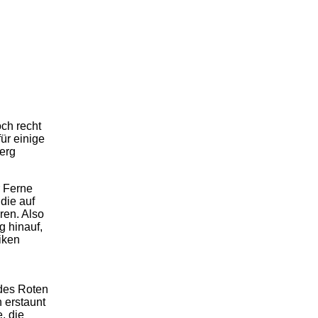
ch recht
ür einige
erg
r Ferne
 die auf
en. Also
g hinauf,
iken
des Roten
 erstaunt
, die