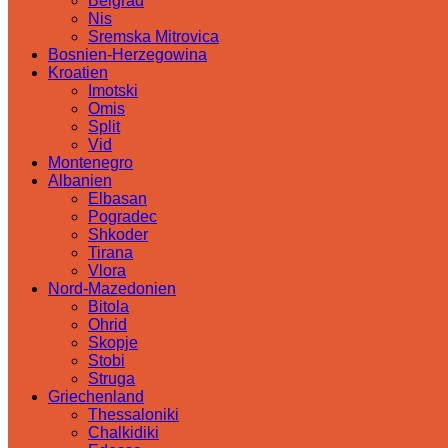
Belgrad
Nis
Sremska Mitrovica
Bosnien-Herzegowina
Kroatien
Imotski
Omis
Split
Vid
Montenegro
Albanien
Elbasan
Pogradec
Shkoder
Tirana
Vlora
Nord-Mazedonien
Bitola
Ohrid
Skopje
Stobi
Struga
Griechenland
Thessaloniki
Chalkidiki