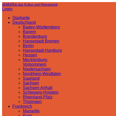
alaturka
das Kultur und Reiseportal
Login
Startseite
Deutschland
Baden-Württemberg
Bayern
Brandenburg
Hansestadt Bremen
Berlin
Hansestadt Hamburg
Hessen
Mecklenburg-
Vorpommern
Niedersachsen
Nordrhein-Westfalen
Saarland
Sachsen
Sachsen-Anhalt
Schleswig-Holstein
Rheinland-Pfalz
Thüringen
Frankreich
Marseille
Paris