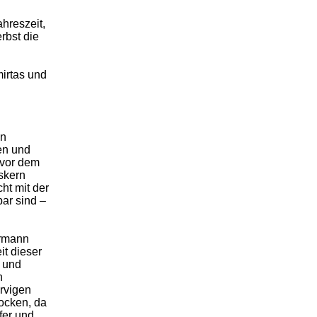
ahreszeit,
rbst die
mirtas und
en
en und
 vor dem
skern
ht mit der
bar sind –
ermann
t dieser
 und
n
rvigen
rocken, da
fer und