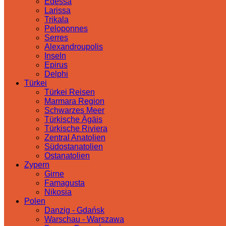
Edessa
Larissa
Trikala
Peloponnes
Serres
Alexandroupolis
Inseln
Epirus
Delphi
Türkei
Türkei Reisen
Marmara Region
Schwarzes Meer
Türkische Ägäis
Türkische Riviera
Zentral Anatolien
Südostanatolien
Ostanatolien
Zypern
Girne
Famagusta
Nikosia
Polen
Danzig - Gdańsk
Warschau - Warszawa