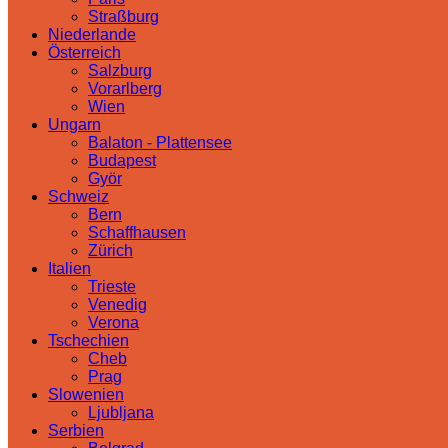
Straßburg
Niederlande
Österreich
Salzburg
Vorarlberg
Wien
Ungarn
Balaton - Plattensee
Budapest
Györ
Schweiz
Bern
Schaffhausen
Zürich
Italien
Trieste
Venedig
Verona
Tschechien
Cheb
Prag
Slowenien
Ljubljana
Serbien