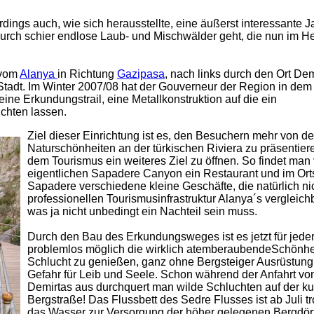
dings auch, wie sich herausstellte, eine äußerst interessante J
urch schier endlose Laub- und Mischwälder geht, die nun im He
 vom
Alanya
in Richtung
Gazipasa
, nach links durch den Ort De
Stadt. Im Winter 2007/08 hat der Gouverneur der Region in dem
e Erkundungstrail, eine Metallkonstruktion auf die ein
ichten lassen.
Ziel dieser Einrichtung ist es, den Besuchern mehr von d
Naturschönheiten an der türkischen Riviera zu präsentier
dem Tourismus ein weiteres Ziel zu öffnen. So findet man
eigentlichen Sapadere Canyon ein Restaurant und im Ort
Sapadere verschiedene kleine Geschäfte, die natürlich nic
professionellen Tourismusinfrastruktur Alanya´s vergleich
was ja nicht unbedingt ein Nachteil sein muss.
Durch den Bau des Erkundungsweges ist es jetzt für jed
problemlos möglich die wirklich atemberaubendeSchönhei
Schlucht zu genießen, ganz ohne Bergsteiger Ausrüstung
Gefahr für Leib und Seele. Schon während der Anfahrt vo
Demirtas aus durchquert man wilde Schluchten auf der ku
Bergstraße! Das Flussbett des Sedre Flusses ist ab Juli t
das Wasser zur Versorgung der höher gelegenen Bergdör