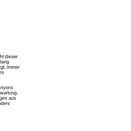
ht dieser
slang
igt, immer
es
anyons
rwartung,
gen aus
nders