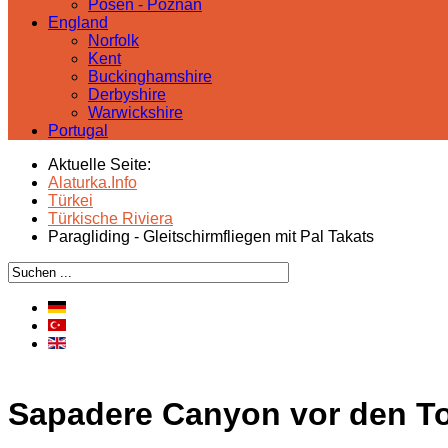
Posen - Poznań
England
Norfolk
Kent
Buckinghamshire
Derbyshire
Warwickshire
Portugal
Aktuelle Seite:
Alaturka.Info
Türkei
Türkische Riviera
Paragliding - Gleitschirmfliegen mit Pal Takats
Sapadere Canyon vor den To