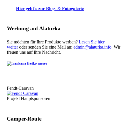
𝐇𝐢𝐞𝐫 𝐠𝐞𝐡𝐭´𝐬 𝐳𝐮𝐫 𝐁𝐥𝐨𝐠- & 𝐅𝐨𝐭𝐨𝐠𝐚𝐥𝐞𝐫𝐢𝐞
Werbung auf Alaturka
Sie möchten für Ihre Produkte werben?
Lesen Sie hier
weiter
oder senden Sie eine Mail an:
admin@alaturka.info
. Wir
freuen uns auf Ihre Nachricht.
Fendt-Caravan
Projekt Hauptsponsoren
Camper-Route