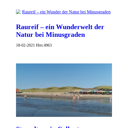
Raureif – ein Wunderwelt der
Natur bei Minusgraden
18-02-2021
Hits:
4963