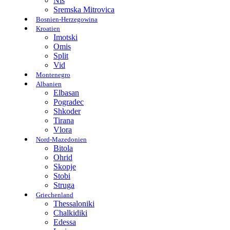
Nis
Sremska Mitrovica
Bosnien-Herzegowina
Kroatien
Imotski
Omis
Split
Vid
Montenegro
Albanien
Elbasan
Pogradec
Shkoder
Tirana
Vlora
Nord-Mazedonien
Bitola
Ohrid
Skopje
Stobi
Struga
Griechenland
Thessaloniki
Chalkidiki
Edessa