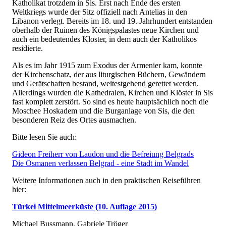
Katholikat trotzdem in Sis. Erst nach Ende des ersten
Weltkriegs wurde der Sitz offiziell nach Antelias in den
Libanon verlegt. Bereits im 18. und 19. Jahrhundert entstanden
oberhalb der Ruinen des Königspalastes neue Kirchen und
auch ein bedeutendes Kloster, in dem auch der Katholikos
residierte.
Als es im Jahr 1915 zum Exodus der Armenier kam, konnte
der Kirchenschatz, der aus liturgischen Büchern, Gewändern
und Gerätschaften bestand, weitestgehend gerettet werden.
Allerdings wurden die Kathedralen, Kirchen und Klöster in Sis
fast komplett zerstört. So sind es heute hauptsächlich noch die
Moschee Hoskadem und die Burganlage von Sis, die den
besonderen Reiz des Ortes ausmachen.
Bitte lesen Sie auch:
Gideon Freiherr von Laudon und die Befreiung Belgrads
Die Osmanen verlassen Belgrad - eine Stadt im Wandel
Weitere Informationen auch in den praktischen Reiseführen
hier:
Türkei Mittelmeerküste (10. Auflage 2015)
Michael Bussmann, Gabriele Tröger