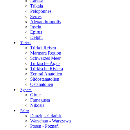
Larissa
Trikala
Peloponnes
Serres
Alexandroupolis
Inseln
Epirus
Delphi
Türkei
Türkei Reisen
Marmara Region
Schwarzes Meer
Türkische Ägäis
Türkische Riviera
Zentral Anatolien
Südostanatolien
Ostanatolien
Zypern
Girne
Famagusta
Nikosia
Polen
Danzig - Gdańsk
Warschau - Warszawa
Posen - Poznań