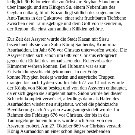
lediglich 90 Kilometer, die zunächst am Seyhan Staudamm
über Imaoglu und am Kirkgen Su, einem Nebenfluss des
Ceyhan entlang, führt. Kozan liegt südlich des sogenannten
Anti-Taurus in der Çukurova, einer sehr fruchtbaren Tiefebene
zwischen dem Taurusgebirge und dem Golf von Iskenderun,
der Region, die einst zum antiken Kilikien gehörte.
Zur Zeit der Assyrer wurde die Stadt Kazan mit Sissu
bezeichnet als sie vom Sohn König Sanheribs, Kronprinz
Asurhaddon, im Jahr 676 vor Christus unterworfen wurde. Die
Assyrer hatten sich schon um 680 vor Christus erfolgreich
gegen den Einfall des nomadisierenden Reitervolks der
Kimmerer wehren können. Bei Hubusna war es zur
Entscheidungsschlacht gekommen. In der Folge
konnte Phrygien besiegt werden und assyrische Truppen
drangen bis nach Lydien vor. Im Jahr 677 vor Christus wurde
der König von Sidon besiegt und von den Assyrern enthauptet,
da er sich gegen sie aufgelehnt hatte. Sidon wurde bei dieser
Schlacht komplett verwüstet, allerdings dann als Hafen des
Asurhaddon wieder neu aufgebaut, wobei die phönizische
Bevölkerung nach Assyrien zwangsumgesiedelt wurde. Im
Rahmen des Feldzugs 676 vor Christus, der bis in das
Taurusgebirge hinein führte, wurde auch Sissu von den
Assyrern erobert. Am 27. Oktober 669 vor Christus verstarb
König Asurhaddon an einer schon länger bestehenden