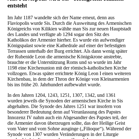
entsteht
Im Jahr 1187 wandelte sich der Name erneut, denn aus
Flaviopolis wurde Sis. Durch die Ausweitung des Armenischen
Königreichs von Kilikien wählte man Sis zur neuen Hauptstadt
des Landes und verfügte ab 1294 sogar den Sitz des
Katholikos der Armenier hierher. Es wurde ein aufwendiger
Königspalast sowie eine Kathedrale auf einer der befestigten
Terrassen unterhalb der Burg errichtet. Als dann wenig später
der Rubenide Leon die armenische Königskrone anstrebte,
brauchte er die Unterstützung Roms und so wurde im Jahr
1198 eine Kirchenunion mit der römisch-katholischen Kirche
vollzogen. Etwas später errichtete König Leon I einen weiteren
Kirchenbau, in dem der Thron der Könige von Kleinarmenien
bis ins frühe 20. Jahrhundert aufbewahrt wurde.
In den Jahren 1204, 1243, 1251, 1307, 1342, und 1361
wurden jeweils die Synoden der armenischen Kirche in Sis
abgehalten. Die Synode des Jahres 1251 war insofern von
besonderer Bedeutung denn auf Veranlassung des Papstes
Innozenz IV nahm auch ein Abgesandter des Papstes teil, der
die Armenier davon überzeugen sollte, das der Heilige Geist
vom Vater und vom Sohne ausginge („Filioque“). Während der
Synode von 1307 wurden Veränderungen in der Liturgie