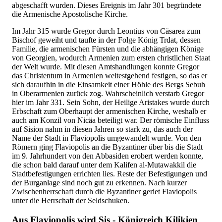
abgeschafft wurden. Dieses Ereignis im Jahr 301 begründete
die Armenische Apostolische Kirche.
Im Jahr 315 wurde Gregor durch Leontius von Cäsarea zum
Bischof geweiht und taufte in der Folge König Trdat, dessen
Familie, die armenischen Fürsten und die abhängigen Könige
von Georgien, wodurch Armenien zum ersten christlichen Staat
der Welt wurde. Mit diesen Amtshandlungen konnte Gregor
das Christentum in Armenien weitestgehend festigen, so das er
sich daraufhin in die Einsamkeit einer Höhle des Bergs Sebuh
in Oberarmenien zurück zog. Wahrscheinlich verstarb Gregor
hier im Jahr 331. Sein Sohn, der Heilige Aristakes wurde durch
Erbschaft zum Oberhaupt der armenischen Kirche, weshalb er
auch am Konzil von Nicäa beteiligt war. Der römische Einfluss
auf Sision nahm in diesen Jahren so stark zu, das auch der
Name der Stadt in Flaviopolis umgewandelt wurde. Von den
Römern ging Flaviopolis an die Byzantiner über bis die Stadt
im 9. Jahrhundert von den Abbasiden erobert werden konnte,
die schon bald darauf unter dem Kalifen al-Mutawakkil die
Stadtbefestigungen errichten lies. Reste der Befestigungen und
der Burganlage sind noch gut zu erkennen. Nach kurzer
Zwischenherrschaft durch die Byzantiner geriet Flaviopolis
unter die Herrschaft der Seldschuken.
Aus Flaviopolis wird Sis - Königreich Kilikien