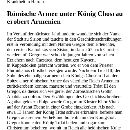
Krankheit in Harran.
Römische Armee unter König Chosrau
erobert Armenien
Im Verlauf der nächsten Jahrhunderte wandelte sich der Name
der Stadt zu Sision und tauchte in den Geschichtsschreibungen
erst in Verbindung mit dem Namen Gregor dem Erleuchter,
dem ersten Katholikos von Sision, im Jahr 267 nach Christus
wieder auf. Gregor war schon in jungen Jahren von seinen
Erziehern nach Caesarea, dem heutigen Kayseri,
in Kappadokien gebracht worden, wo er von dem Priester
Phirmilianos christlich erzogen wurde. Nachdem Trdat III, der
Sohn des ehemaligen armenischen Königs Chosrau II an der
Spitze einer römischen Armee das väterliche Reich Armenien
zurückerobern konnte, marterte und verurteilte Trdat III den
Gregor, da dieser sich weigerte, der Zoroastrischen Göttin
Anahita zu opfern. Den Erzählungen des Geschichtsschreibers
Agathangelos zu Folge wurde Gregor im Kloster Khor Virap
auf der Ararat Ebene in einer Grube eingekerkert. Als nach
etwa 13 Jahren der König Trdat schwer erkrankte, befreite man
Gregor aus seinem Verließ und holte ihn an den Königshof.
Gregor konnte den König Trdat heilen und sogar zum
Christentum bekehren, womit im Reich alle heidnischen Kulte