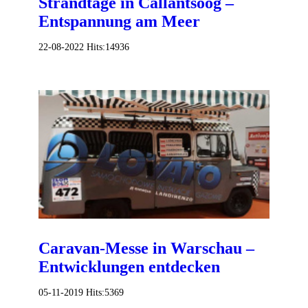
Strandtage in Callantsoog –
Entspannung am Meer
22-08-2022
Hits:
14936
Caravan-Messe in Warschau –
Entwicklungen entdecken
05-11-2019
Hits:
5369