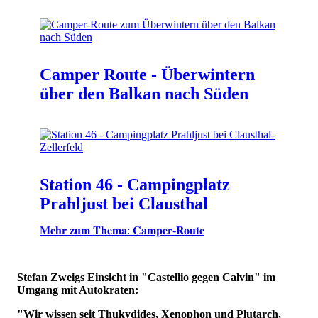
Camper Route - Überwintern
über den Balkan nach Süden
Station 46 - Campingplatz
Prahljust bei Clausthal
𝐌𝐞𝐡𝐫 𝐳𝐮𝐦 𝐓𝐡𝐞𝐦𝐚: 𝐂𝐚𝐦𝐩𝐞𝐫-𝐑𝐨𝐮𝐭𝐞
Stefan Zweigs Einsicht in "Castellio gegen Calvin" im
Umgang mit Autokraten:
"Wir wissen seit Thukydides, Xenophon und Plutarch,