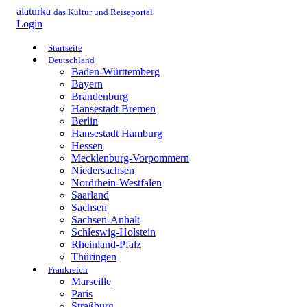
alaturka
das Kultur und Reiseportal
Login
Startseite
Deutschland
Baden-Württemberg
Bayern
Brandenburg
Hansestadt Bremen
Berlin
Hansestadt Hamburg
Hessen
Mecklenburg-Vorpommern
Niedersachsen
Nordrhein-Westfalen
Saarland
Sachsen
Sachsen-Anhalt
Schleswig-Holstein
Rheinland-Pfalz
Thüringen
Frankreich
Marseille
Paris
Straßburg