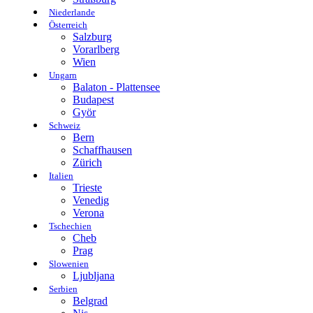
Niederlande
Österreich
Salzburg
Vorarlberg
Wien
Ungarn
Balaton - Plattensee
Budapest
Györ
Schweiz
Bern
Schaffhausen
Zürich
Italien
Trieste
Venedig
Verona
Tschechien
Cheb
Prag
Slowenien
Ljubljana
Serbien
Belgrad