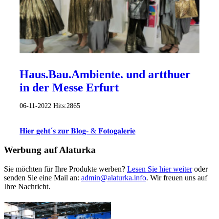
Haus.Bau.Ambiente. und artthuer
in der Messe Erfurt
06-11-2022
Hits:
2865
𝐇𝐢𝐞𝐫 𝐠𝐞𝐡𝐭´𝐬 𝐳𝐮𝐫 𝐁𝐥𝐨𝐠- & 𝐅𝐨𝐭𝐨𝐠𝐚𝐥𝐞𝐫𝐢𝐞
Werbung auf Alaturka
Sie möchten für Ihre Produkte werben?
Lesen Sie hier weiter
oder
senden Sie eine Mail an:
admin@alaturka.info
. Wir freuen uns auf
Ihre Nachricht.