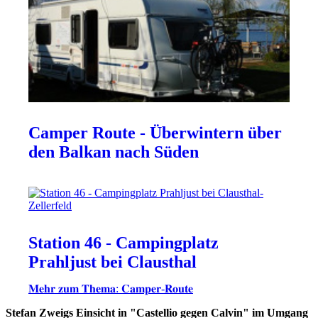
Camper Route - Überwintern über
den Balkan nach Süden
Station 46 - Campingplatz
Prahljust bei Clausthal
𝐌𝐞𝐡𝐫 𝐳𝐮𝐦 𝐓𝐡𝐞𝐦𝐚: 𝐂𝐚𝐦𝐩𝐞𝐫-𝐑𝐨𝐮𝐭𝐞
Stefan Zweigs Einsicht in "Castellio gegen Calvin" im Umgang