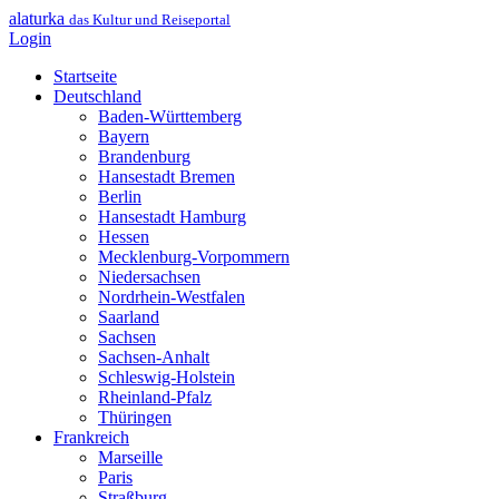
alaturka
das Kultur und Reiseportal
Login
Startseite
Deutschland
Baden-Württemberg
Bayern
Brandenburg
Hansestadt Bremen
Berlin
Hansestadt Hamburg
Hessen
Mecklenburg-Vorpommern
Niedersachsen
Nordrhein-Westfalen
Saarland
Sachsen
Sachsen-Anhalt
Schleswig-Holstein
Rheinland-Pfalz
Thüringen
Frankreich
Marseille
Paris
Straßburg