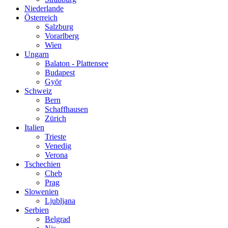
Niederlande
Österreich
Salzburg
Vorarlberg
Wien
Ungarn
Balaton - Plattensee
Budapest
Györ
Schweiz
Bern
Schaffhausen
Zürich
Italien
Trieste
Venedig
Verona
Tschechien
Cheb
Prag
Slowenien
Ljubljana
Serbien
Belgrad