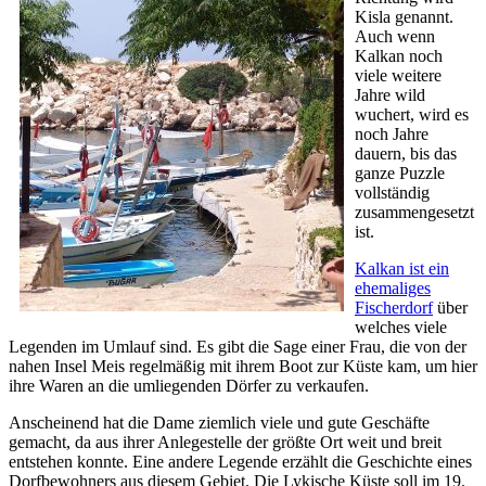
Kisla genannt.
Auch wenn
Kalkan noch
viele weitere
Jahre wild
wuchert, wird es
noch Jahre
dauern, bis das
ganze Puzzle
vollständig
zusammengesetzt
ist.
Kalkan ist ein
ehemaliges
Fischerdorf
über
welches viele
Legenden im Umlauf sind. Es gibt die Sage einer Frau, die von der
nahen Insel Meis regelmäßig mit ihrem Boot zur Küste kam, um hier
ihre Waren an die umliegenden Dörfer zu verkaufen.
Anscheinend hat die Dame ziemlich viele und gute Geschäfte
gemacht, da aus ihrer Anlegestelle der größte Ort weit und breit
entstehen konnte. Eine andere Legende erzählt die Geschichte eines
Dorfbewohners aus diesem Gebiet. Die Lykische Küste soll im 19.