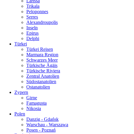
Larissa
Trikala
Peloponnes
Serres
Alexandroupolis
Inseln
Epirus
Delphi
Türkei
Türkei Reisen
Marmara Region
Schwarzes Meer
Türkische Ägäis
Türkische Riviera
Zentral Anatolien
Südostanatolien
Ostanatolien
Zypern
Girne
Famagusta
Nikosia
Polen
Danzig - Gdańsk
Warschau - Warszawa
Posen - Poznań