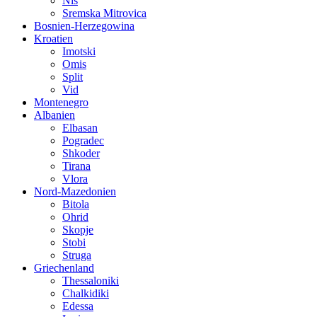
Nis
Sremska Mitrovica
Bosnien-Herzegowina
Kroatien
Imotski
Omis
Split
Vid
Montenegro
Albanien
Elbasan
Pogradec
Shkoder
Tirana
Vlora
Nord-Mazedonien
Bitola
Ohrid
Skopje
Stobi
Struga
Griechenland
Thessaloniki
Chalkidiki
Edessa