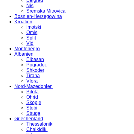
Belgrad
Nis
Sremska Mitrovica
Bosnien-Herzegowina
Kroatien
Imotski
Omis
Split
Vid
Montenegro
Albanien
Elbasan
Pogradec
Shkoder
Tirana
Vlora
Nord-Mazedonien
Bitola
Ohrid
Skopje
Stobi
Struga
Griechenland
Thessaloniki
Chalkidiki