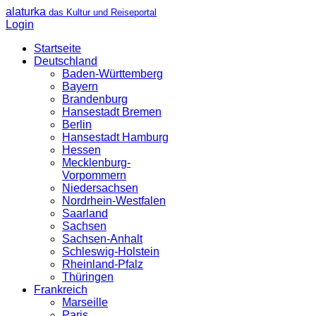
alaturka
das Kultur und Reiseportal
Login
Startseite
Deutschland
Baden-Württemberg
Bayern
Brandenburg
Hansestadt Bremen
Berlin
Hansestadt Hamburg
Hessen
Mecklenburg-
Vorpommern
Niedersachsen
Nordrhein-Westfalen
Saarland
Sachsen
Sachsen-Anhalt
Schleswig-Holstein
Rheinland-Pfalz
Thüringen
Frankreich
Marseille
Paris