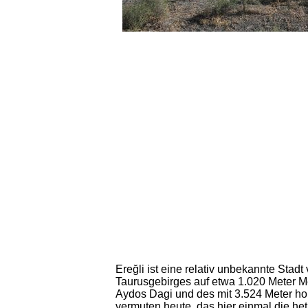
Ereğli ist eine relativ unbekannte Sta
Taurusgebirges auf etwa 1.020 Meter 
Aydos Dagi und des mit 3.524 Meter hoh
vermuten heute, das hier einmal die het