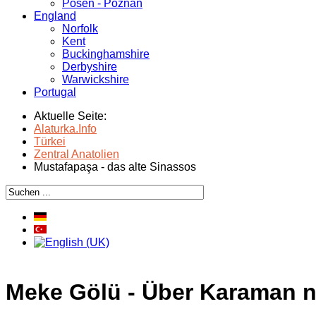
Posen - Poznań
England
Norfolk
Kent
Buckinghamshire
Derbyshire
Warwickshire
Portugal
Aktuelle Seite:
Alaturka.Info
Türkei
Zentral Anatolien
Mustafapaşa - das alte Sinassos
Meke Gölü - Über Karaman n