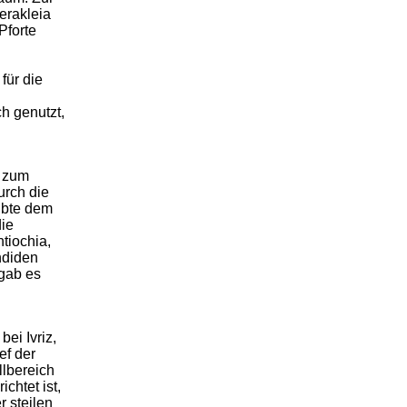
erakleia
Pforte
für die
h genutzt,
n zum
urch die
ubte dem
ie
tiochia,
ndiden
gab es
ei Ivriz,
ef der
llbereich
chtet ist,
r steilen