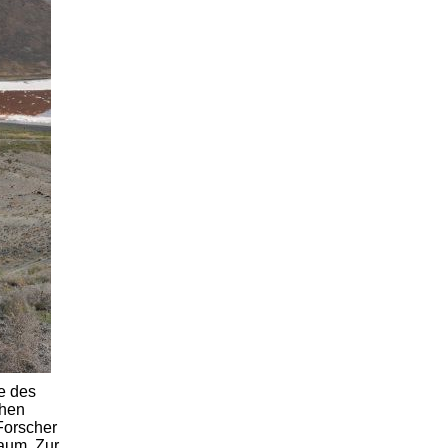
e des
ohen
Forscher
kaum. Zur