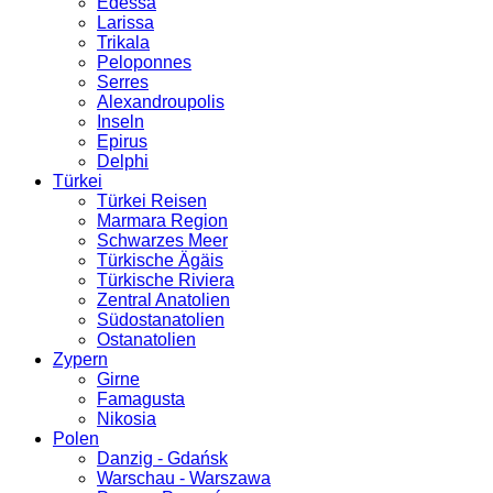
Edessa
Larissa
Trikala
Peloponnes
Serres
Alexandroupolis
Inseln
Epirus
Delphi
Türkei
Türkei Reisen
Marmara Region
Schwarzes Meer
Türkische Ägäis
Türkische Riviera
Zentral Anatolien
Südostanatolien
Ostanatolien
Zypern
Girne
Famagusta
Nikosia
Polen
Danzig - Gdańsk
Warschau - Warszawa