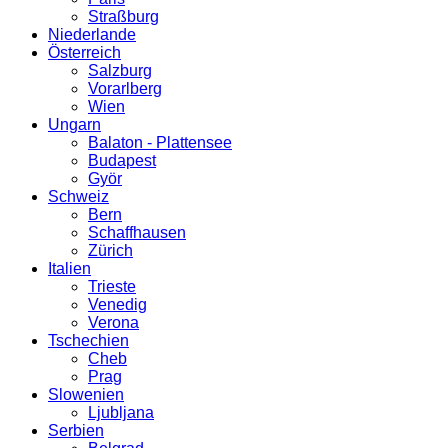
Straßburg
Niederlande
Österreich
Salzburg
Vorarlberg
Wien
Ungarn
Balaton - Plattensee
Budapest
Györ
Schweiz
Bern
Schaffhausen
Zürich
Italien
Trieste
Venedig
Verona
Tschechien
Cheb
Prag
Slowenien
Ljubljana
Serbien