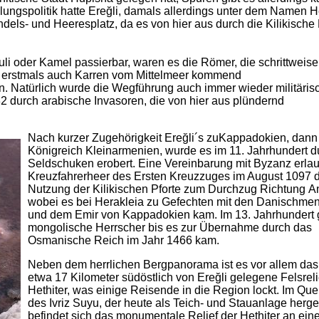
dlungspolitik hatte Ereğli, damals allerdings unter dem Namen H
ndels- und Heeresplatz, da es von hier aus durch die Kilikische 
 oder Kamel passierbar, waren es die Römer, die schrittweise 
so erstmals auch Karren vom Mittelmeer kommend
. Natürlich wurde die Wegführung auch immer wieder militärisc
2 durch arabische Invasoren, die von hier aus plündernd
Nach kurzer Zugehörigkeit Ereğli´s zuKappadokien, dan
Königreich Kleinarmenien, wurde es im 11. Jahrhundert d
Seldschuken erobert. Eine Vereinbarung mit Byzanz erla
Kreuzfahrerheer des Ersten Kreuzzuges im August 1097 d
Nutzung der Kilikischen Pforte zum Durchzug Richtung An
wobei es bei Herakleia zu Gefechten mit den Danischme
und dem Emir von Kappadokien kam. Im 13. Jahrhundert 
mongolische Herrscher bis es zur Übernahme durch das
Osmanische Reich im Jahr 1466 kam.
Neben dem herrlichen Bergpanorama ist es vor allem das b
etwa 17 Kilometer südöstlich von Ereğli gelegene Felsreli
Hethiter, was einige Reisende in die Region lockt. Im Que
des Ivriz Suyu, der heute als Teich- und Stauanlage hergeri
befindet sich das monumentale Relief der Hethiter an eine