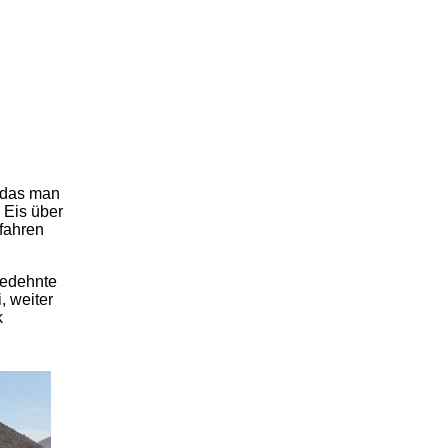
, das man
 Eis über
fahren
gedehnte
, weiter
k