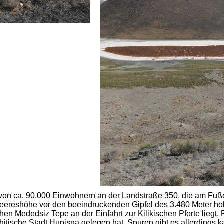
dt von ca. 90.000 Einwohnern an der Landstraße 350, die am Fuß
Meereshöhe vor den beeindruckenden Gipfel des 3.480 Meter h
en Mededsiz Tepe an der Einfahrt zur Kilikischen Pforte liegt. 
hitische Stadt Hupisna gelegen hat, Spuren gibt es allerdings 