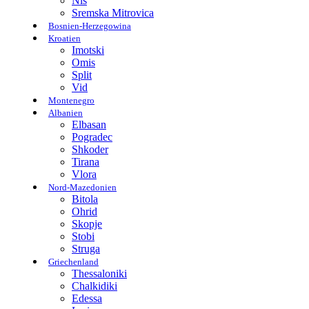
Nis
Sremska Mitrovica
Bosnien-Herzegowina
Kroatien
Imotski
Omis
Split
Vid
Montenegro
Albanien
Elbasan
Pogradec
Shkoder
Tirana
Vlora
Nord-Mazedonien
Bitola
Ohrid
Skopje
Stobi
Struga
Griechenland
Thessaloniki
Chalkidiki
Edessa