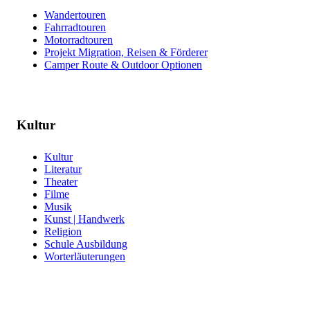
Wandertouren
Fahrradtouren
Motorradtouren
Projekt Migration, Reisen & Förderer
Camper Route & Outdoor Optionen
Kultur
Kultur
Literatur
Theater
Filme
Musik
Kunst | Handwerk
Religion
Schule Ausbildung
Worterläuterungen