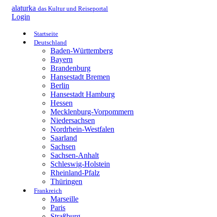
alaturka
das Kultur und Reiseportal
Login
Startseite
Deutschland
Baden-Württemberg
Bayern
Brandenburg
Hansestadt Bremen
Berlin
Hansestadt Hamburg
Hessen
Mecklenburg-Vorpommern
Niedersachsen
Nordrhein-Westfalen
Saarland
Sachsen
Sachsen-Anhalt
Schleswig-Holstein
Rheinland-Pfalz
Thüringen
Frankreich
Marseille
Paris
Straßburg