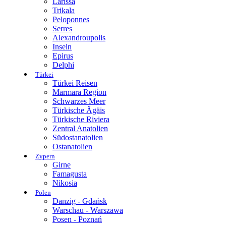
Larissa
Trikala
Peloponnes
Serres
Alexandroupolis
Inseln
Epirus
Delphi
Türkei
Türkei Reisen
Marmara Region
Schwarzes Meer
Türkische Ägäis
Türkische Riviera
Zentral Anatolien
Südostanatolien
Ostanatolien
Zypern
Girne
Famagusta
Nikosia
Polen
Danzig - Gdańsk
Warschau - Warszawa
Posen - Poznań