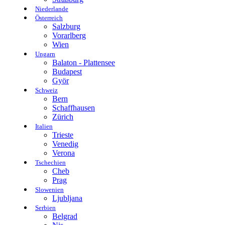
Niederlande
Österreich
Salzburg
Vorarlberg
Wien
Ungarn
Balaton - Plattensee
Budapest
Györ
Schweiz
Bern
Schaffhausen
Zürich
Italien
Trieste
Venedig
Verona
Tschechien
Cheb
Prag
Slowenien
Ljubljana
Serbien
Belgrad