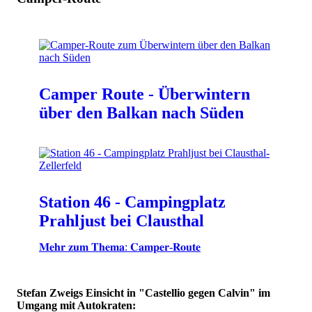
Camper Route - Überwintern
über den Balkan nach Süden
Station 46 - Campingplatz
Prahljust bei Clausthal
𝐌𝐞𝐡𝐫 𝐳𝐮𝐦 𝐓𝐡𝐞𝐦𝐚: 𝐂𝐚𝐦𝐩𝐞𝐫-𝐑𝐨𝐮𝐭𝐞
Stefan Zweigs Einsicht in "Castellio gegen Calvin" im
Umgang mit Autokraten: