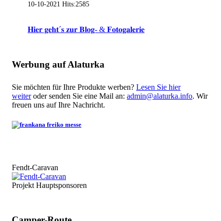
10-10-2021
Hits:
2585
𝐇𝐢𝐞𝐫 𝐠𝐞𝐡𝐭´𝐬 𝐳𝐮𝐫 𝐁𝐥𝐨𝐠- & 𝐅𝐨𝐭𝐨𝐠𝐚𝐥𝐞𝐫𝐢𝐞
Werbung auf Alaturka
Sie möchten für Ihre Produkte werben?
Lesen Sie hier
weiter
oder senden Sie eine Mail an:
admin@alaturka.info
. Wir
freuen uns auf Ihre Nachricht.
Fendt-Caravan
Projekt Hauptsponsoren
Camper-Route