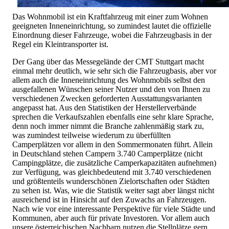
Das Wohnmobil ist ein Kraftfahrzeug mit einer zum Wohnen
geeigneten Inneneinrichtung, so zumindest lautet die offizielle
Einordnung dieser Fahrzeuge, wobei die Fahrzeugbasis in der
Regel ein Kleintransporter ist.
Der Gang über das Messegelände der CMT Stuttgart macht
einmal mehr deutlich, wie sehr sich die Fahrzeugbasis, aber vor
allem auch die Inneneinrichtung des Wohnmobils selbst den
ausgefallenen Wünschen seiner Nutzer und den von Ihnen zu
verschiedenen Zwecken geforderten Ausstattungsvarianten
angepasst hat. Aus den Statistiken der Herstellerverbände
sprechen die Verkaufszahlen ebenfalls eine sehr klare Sprache,
denn noch immer nimmt die Branche zahlenmäßig stark zu,
was zumindest teilweise wiederum zu überfüllten
Camperplätzen vor allem in den Sommermonaten führt. Allein
in Deutschland stehen Campern 3.740 Camperplätze (nicht
Campingplätze, die zusätzliche Camperkapazitäten aufnehmen)
zur Verfügung, was gleichbedeutend mit 3.740 verschiedenen
und größtenteils wunderschönen Zielortschaften oder Städten
zu sehen ist. Was, wie die Statistik weiter sagt aber längst nicht
ausreichend ist in Hinsicht auf den Zuwachs an Fahrzeugen.
Nach wie vor eine interessante Perspektive für viele Städte und
Kommunen, aber auch für private Investoren. Vor allem auch
unsere österreichischen Nachbarn nutzen die Stellplätze gern