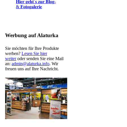
𝐇𝐢𝐞𝐫 𝐠𝐞𝐡𝐭´𝐬 𝐳𝐮𝐫 𝐁𝐥𝐨𝐠-
& 𝐅𝐨𝐭𝐨𝐠𝐚𝐥𝐞𝐫𝐢𝐞
Werbung auf Alaturka
Sie möchten für Ihre Produkte
werben?
Lesen Sie hier
weiter
oder senden Sie eine Mail
an:
admin@alaturka.info
. Wir
freuen uns auf Ihre Nachricht.