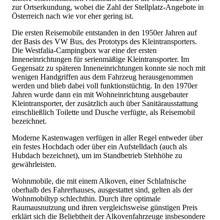
zur Ortserkundung, wobei die Zahl der Stellplatz-Angebote in
Österreich nach wie vor eher gering ist.
Die ersten Reisemobile entstanden in den 1950er Jahren auf
der Basis des VW Bus, des Prototyps des Kleintransporters.
Die Westfalia-Campingbox war eine der ersten
Inneneinrichtungen für serienmäßige Kleintransporter. Im
Gegensatz zu späteren Inneneinrichtungen konnte sie noch mit
wenigen Handgriffen aus dem Fahrzeug herausgenommen
werden und blieb dabei voll funktionstüchtig. In den 1970er
Jahren wurde dann ein mit Wohneinrichtung ausgebauter
Kleintransporter, der zusätzlich auch über Sanitärausstattung
einschließlich Toilette und Dusche verfügte, als Reisemobil
bezeichnet.
Moderne Kastenwagen verfügen in aller Regel entweder über
ein festes Hochdach oder über ein Aufstelldach (auch als
Hubdach bezeichnet), um im Standbetrieb Stehhöhe zu
gewährleisten.
Wohnmobile, die mit einem Alkoven, einer Schlafnische
oberhalb des Fahrerhauses, ausgestattet sind, gelten als der
Wohnmobiltyp schlechthin. Durch ihre optimale
Raumausnutzung und ihren vergleichsweise günstigen Preis
erklärt sich die Beliebtheit der Alkovenfahrzeuge insbesondere