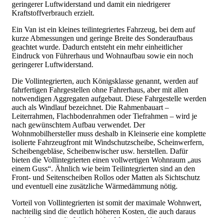
geringerer Luftwiderstand und damit ein niedrigerer
Kraftstoffverbrauch erzielt.
Ein Van ist ein kleines teilintegriertes Fahrzeug, bei dem auf
kurze Abmessungen und geringe Breite des Sonderaufbaus
geachtet wurde. Dadurch entsteht ein mehr einheitlicher
Eindruck von Führerhaus und Wohnaufbau sowie ein noch
geringerer Luftwiderstand.
Die Vollintegrierten, auch Königsklasse genannt, werden auf
fahrfertigen Fahrgestellen ohne Fahrerhaus, aber mit allen
notwendigen Aggregaten aufgebaut. Diese Fahrgestelle werden
auch als Windlauf bezeichnet. Die Rahmenbauart –
Leiterrahmen, Flachbodenrahmen oder Tiefrahmen – wird je
nach gewünschtem Aufbau verwendet. Der
Wohnmobilhersteller muss deshalb in Kleinserie eine komplette
isolierte Fahrzeugfront mit Windschutzscheibe, Scheinwerfern,
Scheibengebläse, Scheibenwischer usw. herstellen. Dafür
bieten die Vollintegrierten einen vollwertigen Wohnraum „aus
einem Guss“. Ähnlich wie beim Teilintegrierten sind an den
Front- und Seitenscheiben Rollos oder Matten als Sichtschutz
und eventuell eine zusätzliche Wärmedämmung nötig.
Vorteil von Vollintegrierten ist somit der maximale Wohnwert,
nachteilig sind die deutlich höheren Kosten, die auch daraus