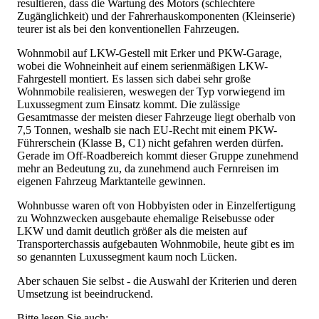
resultieren, dass die Wartung des Motors (schlechtere
Zugänglichkeit) und der Fahrerhauskomponenten (Kleinserie)
teurer ist als bei den konventionellen Fahrzeugen.
Wohnmobil auf LKW-Gestell mit Erker und PKW-Garage,
wobei die Wohneinheit auf einem serienmäßigen LKW-
Fahrgestell montiert. Es lassen sich dabei sehr große
Wohnmobile realisieren, weswegen der Typ vorwiegend im
Luxussegment zum Einsatz kommt. Die zulässige
Gesamtmasse der meisten dieser Fahrzeuge liegt oberhalb von
7,5 Tonnen, weshalb sie nach EU-Recht mit einem PKW-
Führerschein (Klasse B, C1) nicht gefahren werden dürfen.
Gerade im Off-Roadbereich kommt dieser Gruppe zunehmend
mehr an Bedeutung zu, da zunehmend auch Fernreisen im
eigenen Fahrzeug Marktanteile gewinnen.
Wohnbusse waren oft von Hobbyisten oder in Einzelfertigung
zu Wohnzwecken ausgebaute ehemalige Reisebusse oder
LKW und damit deutlich größer als die meisten auf
Transporterchassis aufgebauten Wohnmobile, heute gibt es im
so genannten Luxussegment kaum noch Lücken.
Aber schauen Sie selbst - die Auswahl der Kriterien und deren
Umsetzung ist beeindruckend.
Bitte lesen Sie auch: