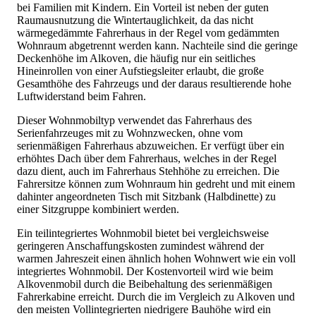
bei Familien mit Kindern. Ein Vorteil ist neben der guten
Raumausnutzung die Wintertauglichkeit, da das nicht
wärmegedämmte Fahrerhaus in der Regel vom gedämmten
Wohnraum abgetrennt werden kann. Nachteile sind die geringe
Deckenhöhe im Alkoven, die häufig nur ein seitliches
Hineinrollen von einer Aufstiegsleiter erlaubt, die große
Gesamthöhe des Fahrzeugs und der daraus resultierende hohe
Luftwiderstand beim Fahren.
Dieser Wohnmobiltyp verwendet das Fahrerhaus des
Serienfahrzeuges mit zu Wohnzwecken, ohne vom
serienmäßigen Fahrerhaus abzuweichen. Er verfügt über ein
erhöhtes Dach über dem Fahrerhaus, welches in der Regel
dazu dient, auch im Fahrerhaus Stehhöhe zu erreichen. Die
Fahrersitze können zum Wohnraum hin gedreht und mit einem
dahinter angeordneten Tisch mit Sitzbank (Halbdinette) zu
einer Sitzgruppe kombiniert werden.
Ein teilintegriertes Wohnmobil bietet bei vergleichsweise
geringeren Anschaffungskosten zumindest während der
warmen Jahreszeit einen ähnlich hohen Wohnwert wie ein voll
integriertes Wohnmobil. Der Kostenvorteil wird wie beim
Alkovenmobil durch die Beibehaltung des serienmäßigen
Fahrerkabine erreicht. Durch die im Vergleich zu Alkoven und
den meisten Vollintegrierten niedrigere Bauhöhe wird ein