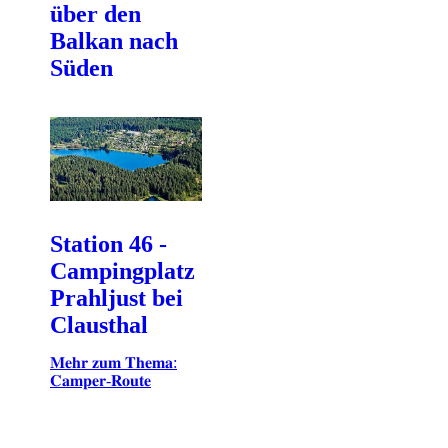
über den
Balkan nach
Süden
Station 46 -
Campingplatz
Prahljust bei
Clausthal
𝐌𝐞𝐡𝐫 𝐳𝐮𝐦 𝐓𝐡𝐞𝐦𝐚:
𝐂𝐚𝐦𝐩𝐞𝐫-𝐑𝐨𝐮𝐭𝐞