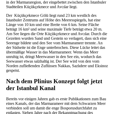
in der Marmararegion, der eingebettet zwischen den Istanbuler
Stadtteilen Küçükçekmece und Avcılar liegt.
Der Küçükçekmece Gölü liegt rund 23 km westlich des
Istanbuler Zentrums auf Höhe des Meeresspiegels, hat eine
Länge von 10 km und eine Breite von 6 km. Seine Fläche
beträgt 16 km² und seine maximale Tiefe beträgt etwa 20 m.
Am See liegen die Orte Küçükçekmece und Avcılar. Durch die
Gezeiten wurden Sand und Gestein so verlagert, dass sich eine
Seeenge bildete und den See vom Marmarameer trennte. An
der Südseite ist die Enge unterbrochen. Diese Lücke leitet das
übermäßige Wasser in das Marmarameer. Wenn das Meer
unruhig ist, dringt Meerwasser in den See ein, wodurch das
Seewasser etwas salzhaltig ist. Der See wird von den vom
Norden zufließenden Zuflüssen Nakkas, Sazlıdere und Eksinoz
gespeist.
Nach dem Plinius Konzept folgt jetzt
der Istanbul Kanal
Bereits vor einigen Jahren gab es erste Publikationen zum Bau
eines Kanals, der das Marmarameer mit dem Schwarzen Meer
verbinden soll um damit die enge Bosporusdurchfahrt zu
entlasten. Sieben Jahre nach der Bekanntmachung des