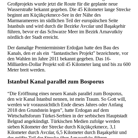
Großprojekts wurde jetzt die Route für die geplante neue
Wasserstraße bekannt gegeben. Die 45 Kilometer lange Strecke
beginnt am Küçükçekmece-See in der Nähe des
Marmarameeres im südlichen Teil der europäischen Seite
Istanbuls und wird durch die Bezirke Avcılar und Başakşehir
führen, bevor er das Schwarze Meer im Bezirk Arnavutköy
nördlich der Stadt erreicht.
Der damalige Premierminister Erdoğan hatte den Bau des
Kanals, den er als ein “fantastisches Projekt” bezeichnete, vor
den Wahlen im Jahre 2011 bekannt gegeben. Das 16-
Milliarden-Dollar Projekt soll 45 Kilometer lang und bis zu 600
Meter breit werden.
Istanbul Kanal parallel zum Bosporus
“Die Eröffnung eines neuen Kanals parallel zum Bosporus,
den wir Kanal Istanbul nennen, ist mein Traum. So Gott will,
werden wir voraussichtlich Ende dieses Jahres oder Anfang
2018 den Grundstein legen”, hatte Erdogan auf dem
Wirtschaftsforum Türkei-Serbien in der serbischen Hauptstadt
Belgrad angekündigt. Türkischen Medien zufolge werden
sieben Kilometer der Strecke durch Küçükçekmece, 3,1
Kilometer durch Avcılar, 6,5 Kilometer durch Başakşehir und
der größte Teil der Strecke über Arnavutköy führen.