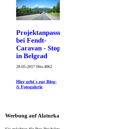
Projektanpassung
bei Fendt-
Caravan - Stopp
in Belgrad
28-05-2017
Hits:
4062
𝐇𝐢𝐞𝐫 𝐠𝐞𝐡𝐭´𝐬 𝐳𝐮𝐫 𝐁𝐥𝐨𝐠-
& 𝐅𝐨𝐭𝐨𝐠𝐚𝐥𝐞𝐫𝐢𝐞
Werbung auf Alaturka