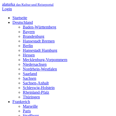
alaturka
das Kultur und Reiseportal
Login
Startseite
Deutschland
Baden-Württemberg
Bayern
Brandenburg
Hansestadt Bremen
Berlin
Hansestadt Hamburg
Hessen
Mecklenburg-Vorpommern
Niedersachsen
Nordrhein-Westfalen
Saarland
Sachsen
Sachsen-Anhalt
Schleswig-Holstein
Rheinland-Pfalz
Thüringen
Frankreich
Marseille
Paris
Straßburg