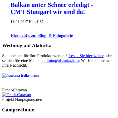
Balkan unter Schnee erledigt -
CMT Stuttgart wir sind da!
14-01-2017
Hits:
4187
𝐇𝐢𝐞𝐫 𝐠𝐞𝐡𝐭´𝐬 𝐳𝐮𝐫 𝐁𝐥𝐨𝐠- & 𝐅𝐨𝐭𝐨𝐠𝐚𝐥𝐞𝐫𝐢𝐞
Werbung auf Alaturka
Sie möchten für Ihre Produkte werben?
Lesen Sie hier weiter
oder
senden Sie eine Mail an:
admin@alaturka.info
. Wir freuen uns auf
Ihre Nachricht.
Fendt-Caravan
Projekt Hauptsponsoren
Camper-Route