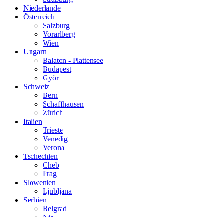
Niederlande
Österreich
Salzburg
Vorarlberg
Wien
Ungarn
Balaton - Plattensee
Budapest
Györ
Schweiz
Bern
Schaffhausen
Zürich
Italien
Trieste
Venedig
Verona
Tschechien
Cheb
Prag
Slowenien
Ljubljana
Serbien
Belgrad