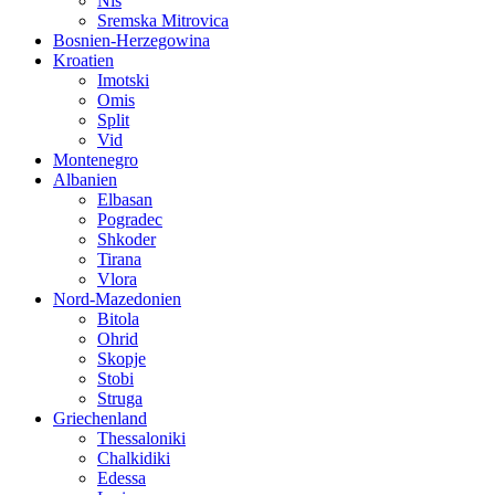
Nis
Sremska Mitrovica
Bosnien-Herzegowina
Kroatien
Imotski
Omis
Split
Vid
Montenegro
Albanien
Elbasan
Pogradec
Shkoder
Tirana
Vlora
Nord-Mazedonien
Bitola
Ohrid
Skopje
Stobi
Struga
Griechenland
Thessaloniki
Chalkidiki
Edessa