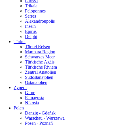
Larissa
Trikala
Peloponnes
Serres
Alexandroupolis
Inseln
Epirus
Delphi
Türkei
Türkei Reisen
Marmara Region
Schwarzes Meer
Türkische Ägäis
Türkische Riviera
Zentral Anatolien
Südostanatolien
Ostanatolien
Zypern
Girne
Famagusta
Nikosia
Polen
Danzig - Gdańsk
Warschau - Warszawa
Posen - Poznań