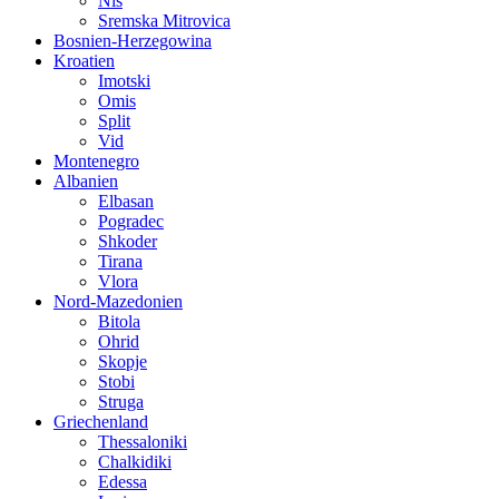
Nis
Sremska Mitrovica
Bosnien-Herzegowina
Kroatien
Imotski
Omis
Split
Vid
Montenegro
Albanien
Elbasan
Pogradec
Shkoder
Tirana
Vlora
Nord-Mazedonien
Bitola
Ohrid
Skopje
Stobi
Struga
Griechenland
Thessaloniki
Chalkidiki
Edessa