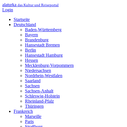
alaturka
das Kultur und Reiseportal
Login
Startseite
Deutschland
Baden-Württemberg
Bayern
Brandenburg
Hansestadt Bremen
Berlin
Hansestadt Hamburg
Hessen
Mecklenburg-Vorpommern
Niedersachsen
Nordrhein-Westfalen
Saarland
Sachsen
Sachsen-Anhalt
Schleswig-Holstein
Rheinland-Pfalz
Thüringen
Frankreich
Marseille
Paris
Straßburg