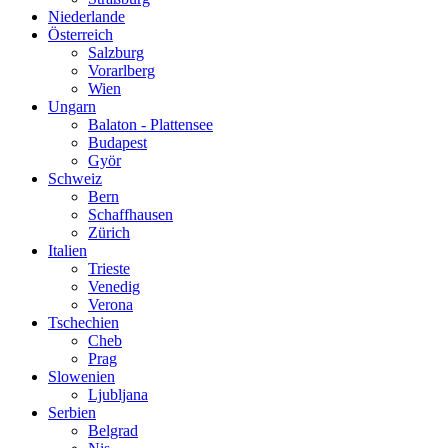
Niederlande
Österreich
Salzburg
Vorarlberg
Wien
Ungarn
Balaton - Plattensee
Budapest
Györ
Schweiz
Bern
Schaffhausen
Zürich
Italien
Trieste
Venedig
Verona
Tschechien
Cheb
Prag
Slowenien
Ljubljana
Serbien
Belgrad