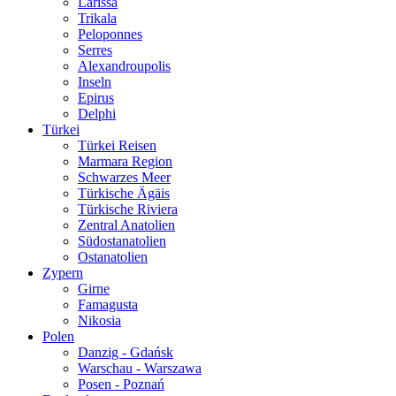
Larissa
Trikala
Peloponnes
Serres
Alexandroupolis
Inseln
Epirus
Delphi
Türkei
Türkei Reisen
Marmara Region
Schwarzes Meer
Türkische Ägäis
Türkische Riviera
Zentral Anatolien
Südostanatolien
Ostanatolien
Zypern
Girne
Famagusta
Nikosia
Polen
Danzig - Gdańsk
Warschau - Warszawa
Posen - Poznań