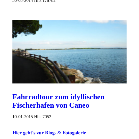
30-05-2014
Hits:
178782
Fahrradtour zum idyllischen
Fischerhafen von Caneo
10-01-2015
Hits:
7052
𝐇𝐢𝐞𝐫 𝐠𝐞𝐡𝐭´𝐬 𝐳𝐮𝐫 𝐁𝐥𝐨𝐠- & 𝐅𝐨𝐭𝐨𝐠𝐚𝐥𝐞𝐫𝐢𝐞