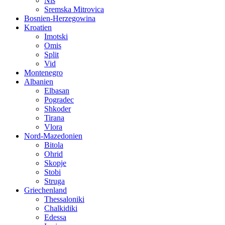
Nis
Sremska Mitrovica
Bosnien-Herzegowina
Kroatien
Imotski
Omis
Split
Vid
Montenegro
Albanien
Elbasan
Pogradec
Shkoder
Tirana
Vlora
Nord-Mazedonien
Bitola
Ohrid
Skopje
Stobi
Struga
Griechenland
Thessaloniki
Chalkidiki
Edessa