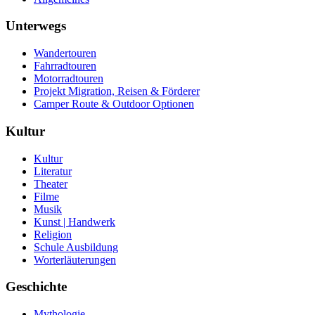
Unterwegs
Wandertouren
Fahrradtouren
Motorradtouren
Projekt Migration, Reisen & Förderer
Camper Route & Outdoor Optionen
Kultur
Kultur
Literatur
Theater
Filme
Musik
Kunst | Handwerk
Religion
Schule Ausbildung
Worterläuterungen
Geschichte
Mythologie