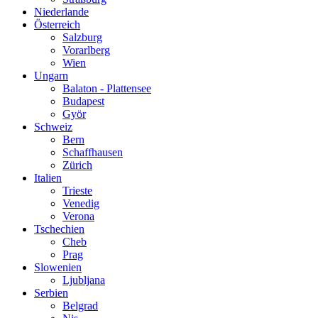
Niederlande
Österreich
Salzburg
Vorarlberg
Wien
Ungarn
Balaton - Plattensee
Budapest
Györ
Schweiz
Bern
Schaffhausen
Zürich
Italien
Trieste
Venedig
Verona
Tschechien
Cheb
Prag
Slowenien
Ljubljana
Serbien
Belgrad