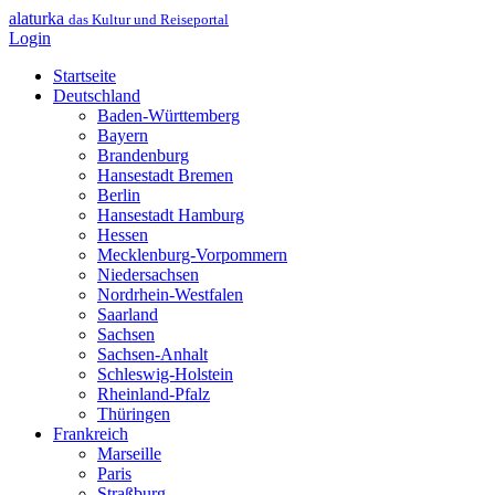
alaturka
das Kultur und Reiseportal
Login
Startseite
Deutschland
Baden-Württemberg
Bayern
Brandenburg
Hansestadt Bremen
Berlin
Hansestadt Hamburg
Hessen
Mecklenburg-Vorpommern
Niedersachsen
Nordrhein-Westfalen
Saarland
Sachsen
Sachsen-Anhalt
Schleswig-Holstein
Rheinland-Pfalz
Thüringen
Frankreich
Marseille
Paris
Straßburg