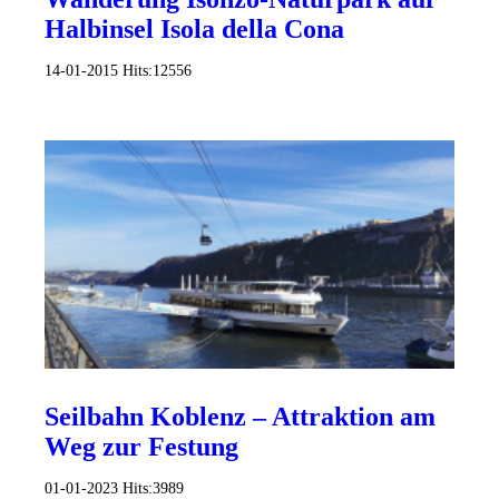
Halbinsel Isola della Cona
14-01-2015
Hits:
12556
Seilbahn Koblenz – Attraktion am
Weg zur Festung
01-01-2023
Hits:
3989