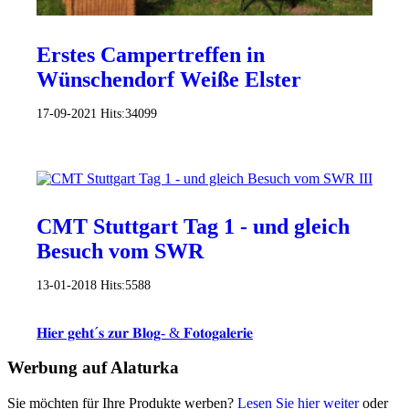
Erstes Campertreffen in
Wünschendorf Weiße Elster
17-09-2021
Hits:
34099
CMT Stuttgart Tag 1 - und gleich
Besuch vom SWR
13-01-2018
Hits:
5588
𝐇𝐢𝐞𝐫 𝐠𝐞𝐡𝐭´𝐬 𝐳𝐮𝐫 𝐁𝐥𝐨𝐠- & 𝐅𝐨𝐭𝐨𝐠𝐚𝐥𝐞𝐫𝐢𝐞
Werbung auf Alaturka
Sie möchten für Ihre Produkte werben?
Lesen Sie hier weiter
oder