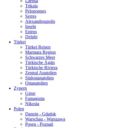
Larissa
Trikala
Peloponnes
Serres
Alexandroupolis
Inseln
Epirus
Delphi
Türkei
Türkei Reisen
Marmara Region
Schwarzes Meer
Türkische Ägäis
Türkische Riviera
Zentral Anatolien
Südostanatolien
Ostanatolien
Zypern
Girne
Famagusta
Nikosia
Polen
Danzig - Gdańsk
Warschau - Warszawa
Posen - Poznań