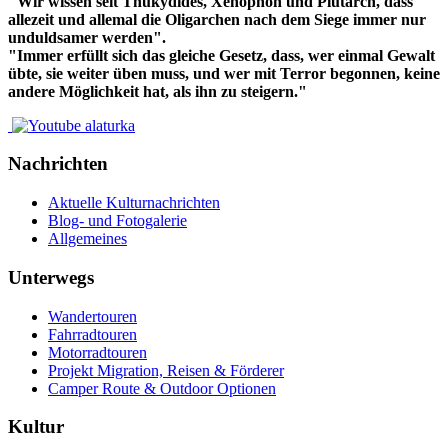
"Wir wissen seit Thukydides, Xenophon und Plutarch, dass
allezeit und allemal die Oligarchen nach dem Siege immer nur
unduldsamer werden".
"Immer erfüllt sich das gleiche Gesetz, dass, wer einmal Gewalt
übte, sie weiter üben muss, und wer mit Terror begonnen, keine
andere Möglichkeit hat, als ihn zu steigern."
Nachrichten
Aktuelle Kulturnachrichten
Blog- und Fotogalerie
Allgemeines
Unterwegs
Wandertouren
Fahrradtouren
Motorradtouren
Projekt Migration, Reisen & Förderer
Camper Route & Outdoor Optionen
Kultur