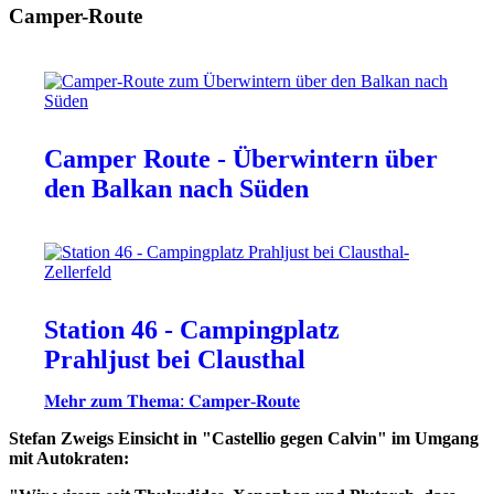
Camper-Route
Camper Route - Überwintern über
den Balkan nach Süden
Station 46 - Campingplatz
Prahljust bei Clausthal
𝐌𝐞𝐡𝐫 𝐳𝐮𝐦 𝐓𝐡𝐞𝐦𝐚: 𝐂𝐚𝐦𝐩𝐞𝐫-𝐑𝐨𝐮𝐭𝐞
Stefan Zweigs Einsicht in "Castellio gegen Calvin" im Umgang
mit Autokraten: