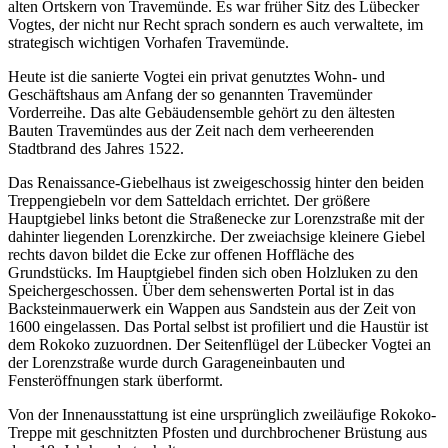
alten Ortskern von Travemünde. Es war früher Sitz des Lübecker
Vogtes, der nicht nur Recht sprach sondern es auch verwaltete, im
strategisch wichtigen Vorhafen Travemünde.
Heute ist die sanierte Vogtei ein privat genutztes Wohn- und
Geschäftshaus am Anfang der so genannten Travemünder
Vorderreihe. Das alte Gebäudensemble gehört zu den ältesten
Bauten Travemündes aus der Zeit nach dem verheerenden
Stadtbrand des Jahres 1522.
Das Renaissance-Giebelhaus ist zweigeschossig hinter den beiden
Treppengiebeln vor dem Satteldach errichtet. Der größere
Hauptgiebel links betont die Straßenecke zur Lorenzstraße mit der
dahinter liegenden Lorenzkirche. Der zweiachsige kleinere Giebel
rechts davon bildet die Ecke zur offenen Hoffläche des
Grundstücks. Im Hauptgiebel finden sich oben Holzluken zu den
Speichergeschossen. Über dem sehenswerten Portal ist in das
Backsteinmauerwerk ein Wappen aus Sandstein aus der Zeit von
1600 eingelassen. Das Portal selbst ist profiliert und die Haustür ist
dem Rokoko zuzuordnen. Der Seitenflügel der Lübecker Vogtei an
der Lorenzstraße wurde durch Garageneinbauten und
Fensteröffnungen stark überformt.
Von der Innenausstattung ist eine ursprünglich zweiläufige Rokoko-
Treppe mit geschnitzten Pfosten und durchbrochener Brüstung aus