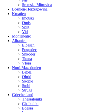
Nis
Sremska Mitrovica
Bosnien-Herzegowina
Kroatien
Imotski
Omis
Split
Vid
Montenegro
Albanien
Elbasan
Pogradec
Shkoder
Tirana
Vlora
Nord-Mazedonien
Bitola
Ohrid
Skopje
Stobi
Struga
Griechenland
Thessaloniki
Chalkidiki
Edessa