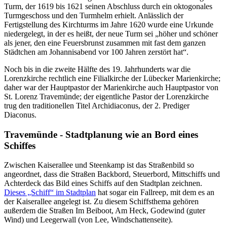
Turm, der 1619 bis 1621 seinen Abschluss durch ein oktogonales
Turmgeschoss und den Turmhelm erhielt. Anlässlich der
Fertigstellung des Kirchturms im Jahre 1620 wurde eine Urkunde
niedergelegt, in der es heißt, der neue Turm sei „höher und schöner
als jener, den eine Feuersbrunst zusammen mit fast dem ganzen
Städtchen am Johannisabend vor 100 Jahren zerstört hat“.
Noch bis in die zweite Hälfte des 19. Jahrhunderts war die
Lorenzkirche rechtlich eine Filialkirche der Lübecker Marienkirche;
daher war der Hauptpastor der Marienkirche auch Hauptpastor von
St. Lorenz Travemünde; der eigentliche Pastor der Lorenzkirche
trug den traditionellen Titel Archidiaconus, der 2. Prediger
Diaconus.
Travemünde - Stadtplanung wie an Bord eines
Schiffes
Zwischen Kaiserallee und Steenkamp ist das Straßenbild so
angeordnet, dass die Straßen Backbord, Steuerbord, Mittschiffs und
Achterdeck das Bild eines Schiffs auf den Stadtplan zeichnen.
Dieses „Schiff“ im Stadtplan
hat sogar ein Fallreep, mit dem es an
der Kaiserallee angelegt ist. Zu diesem Schiffsthema gehören
außerdem die Straßen Im Beiboot, Am Heck, Godewind (guter
Wind) und Leegerwall (von Lee, Windschattenseite).