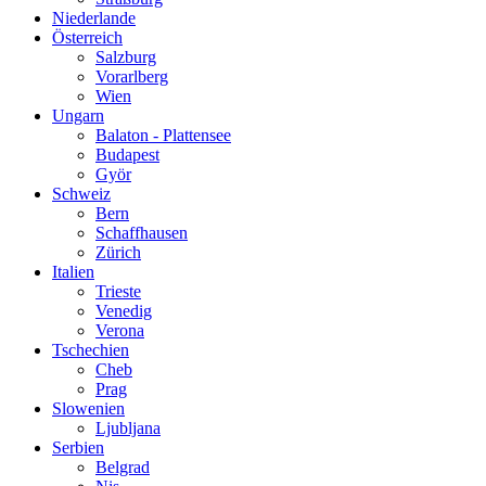
Niederlande
Österreich
Salzburg
Vorarlberg
Wien
Ungarn
Balaton - Plattensee
Budapest
Györ
Schweiz
Bern
Schaffhausen
Zürich
Italien
Trieste
Venedig
Verona
Tschechien
Cheb
Prag
Slowenien
Ljubljana
Serbien
Belgrad