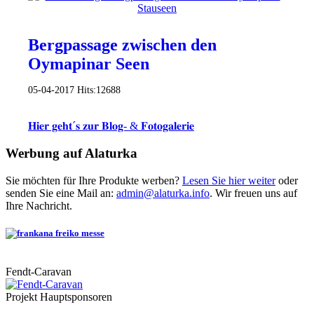
Bergpassage zwischen den
Oymapinar Seen
05-04-2017
Hits:
12688
𝐇𝐢𝐞𝐫 𝐠𝐞𝐡𝐭´𝐬 𝐳𝐮𝐫 𝐁𝐥𝐨𝐠- & 𝐅𝐨𝐭𝐨𝐠𝐚𝐥𝐞𝐫𝐢𝐞
Werbung auf Alaturka
Sie möchten für Ihre Produkte werben?
Lesen Sie hier weiter
oder
senden Sie eine Mail an:
admin@alaturka.info
. Wir freuen uns auf
Ihre Nachricht.
Fendt-Caravan
Projekt Hauptsponsoren