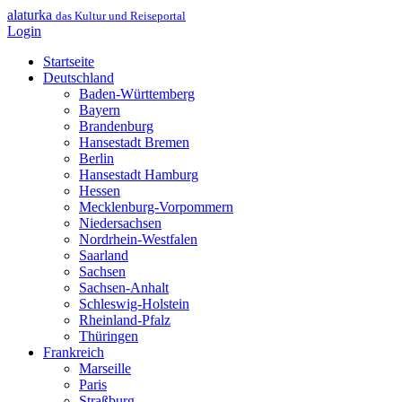
alaturka
das Kultur und Reiseportal
Login
Startseite
Deutschland
Baden-Württemberg
Bayern
Brandenburg
Hansestadt Bremen
Berlin
Hansestadt Hamburg
Hessen
Mecklenburg-Vorpommern
Niedersachsen
Nordrhein-Westfalen
Saarland
Sachsen
Sachsen-Anhalt
Schleswig-Holstein
Rheinland-Pfalz
Thüringen
Frankreich
Marseille
Paris
Straßburg