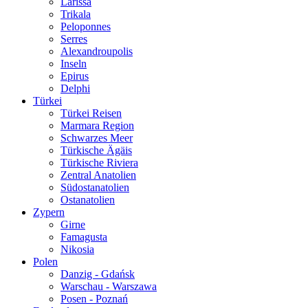
Larissa
Trikala
Peloponnes
Serres
Alexandroupolis
Inseln
Epirus
Delphi
Türkei
Türkei Reisen
Marmara Region
Schwarzes Meer
Türkische Ägäis
Türkische Riviera
Zentral Anatolien
Südostanatolien
Ostanatolien
Zypern
Girne
Famagusta
Nikosia
Polen
Danzig - Gdańsk
Warschau - Warszawa
Posen - Poznań