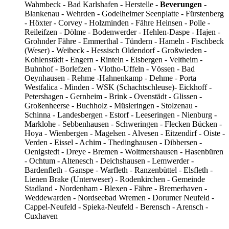
Wahmbeck - Bad Karlshafen - Herstelle -
Beverungen
-
Blankenau - Wehrden - Godelheimer Seenplatte - Fürstenberg
- Höxter - Corvey - Holzminden - Fähre Heinsen - Polle -
Reileifzen - Dölme - Bodenwerder - Hehlen-Daspe - Hajen -
Grohnder Fähre - Emmerthal - Tündern - Hameln - Fischbeck
(Weser) - Weibeck - Hessisch Oldendorf - Großwieden -
Kohlenstädt - Engern - Rinteln - Eisbergen - Veltheim -
Buhnhof - Borlefzen - Vlotho-Uffeln - Vössen - Bad
Oeynhausen - Rehme -Hahnenkamp - Dehme - Porta
Westfalica - Minden - WSK (Schachtschleuse)- Eickhoff -
Petershagen - Gernheim - Brink - Ovenstädt - Glissen -
Großenheerse - Buchholz - Müsleringen - Stolzenau -
Schinna - Landesbergen - Estorf - Leeseringen - Nienburg -
Marklohe - Sebbenhausen - Schweringen - Flecken Bücken -
Hoya - Wienbergen - Magelsen - Alvesen - Eitzendirf - Oiste -
Verden - Eissel - Achim - Thedinghausen - Dibbersen -
Oenigstedt - Dreye - Bremen - Woltmershausen - Hasenbüren
- Ochtum - Altenesch - Deichshausen - Lemwerder -
Bardenfleth - Ganspe - Warfleth - Ranzenbüttel - Elsfleth -
Lienen Brake (Unterweser) - Rodenkirchen - Gemeinde
Stadland - Nordenham - Blexen - Fähre - Bremerhaven -
Weddewarden - Nordseebad Wremen - Dorumer Neufeld -
Cappel-Neufeld - Spieka-Neufeld - Berensch - Arensch -
Cuxhaven