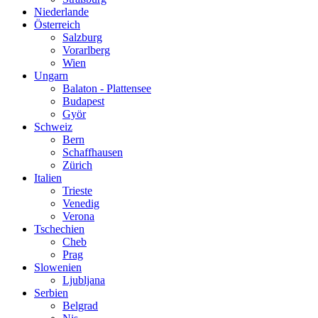
Niederlande
Österreich
Salzburg
Vorarlberg
Wien
Ungarn
Balaton - Plattensee
Budapest
Györ
Schweiz
Bern
Schaffhausen
Zürich
Italien
Trieste
Venedig
Verona
Tschechien
Cheb
Prag
Slowenien
Ljubljana
Serbien
Belgrad