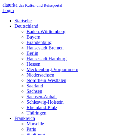
alaturka
das Kultur und Reiseportal
Login
Startseite
Deutschland
Baden-Württemberg
Bayern
Brandenburg
Hansestadt Bremen
Berlin
Hansestadt Hamburg
Hessen
Mecklenburg-Vorpommern
Niedersachsen
Nordrhein-Westfalen
Saarland
Sachsen
Sachsen-Anhalt
Schleswig-Holstein
Rheinland-Pfalz
Thüringen
Frankreich
Marseille
Paris
Straßburg