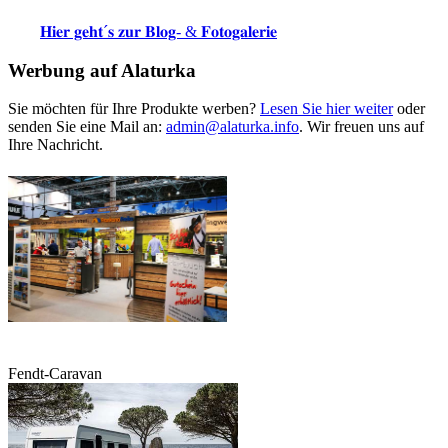
𝐇𝐢𝐞𝐫 𝐠𝐞𝐡𝐭´𝐬 𝐳𝐮𝐫 𝐁𝐥𝐨𝐠- & 𝐅𝐨𝐭𝐨𝐠𝐚𝐥𝐞𝐫𝐢𝐞
Werbung auf Alaturka
Sie möchten für Ihre Produkte werben?
Lesen Sie hier weiter
oder
senden Sie eine Mail an:
admin@alaturka.info
. Wir freuen uns auf
Ihre Nachricht.
Fendt-Caravan