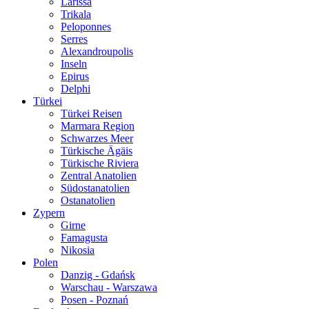
Larissa
Trikala
Peloponnes
Serres
Alexandroupolis
Inseln
Epirus
Delphi
Türkei
Türkei Reisen
Marmara Region
Schwarzes Meer
Türkische Ägäis
Türkische Riviera
Zentral Anatolien
Südostanatolien
Ostanatolien
Zypern
Girne
Famagusta
Nikosia
Polen
Danzig - Gdańsk
Warschau - Warszawa
Posen - Poznań