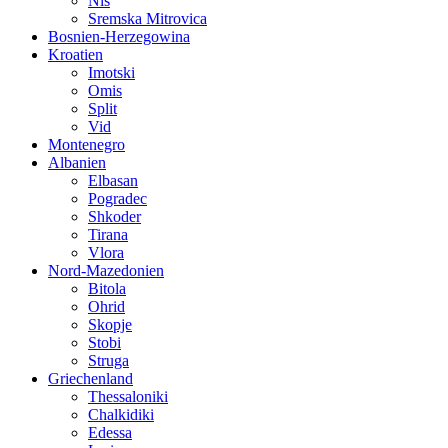
Nis
Sremska Mitrovica
Bosnien-Herzegowina
Kroatien
Imotski
Omis
Split
Vid
Montenegro
Albanien
Elbasan
Pogradec
Shkoder
Tirana
Vlora
Nord-Mazedonien
Bitola
Ohrid
Skopje
Stobi
Struga
Griechenland
Thessaloniki
Chalkidiki
Edessa