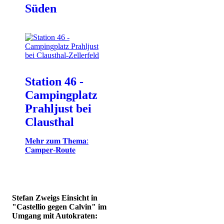
Süden
Station 46 -
Campingplatz
Prahljust bei
Clausthal
𝐌𝐞𝐡𝐫 𝐳𝐮𝐦 𝐓𝐡𝐞𝐦𝐚:
𝐂𝐚𝐦𝐩𝐞𝐫-𝐑𝐨𝐮𝐭𝐞
Stefan Zweigs Einsicht in
"Castellio gegen Calvin" im
Umgang mit Autokraten: