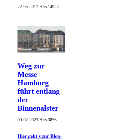
22-05-2017
Hits:
14922
Weg zur
Messe
Hamburg
führt entlang
der
Binnenalster
09-02-2023
Hits:
3856
𝐇𝐢𝐞𝐫 𝐠𝐞𝐡𝐭´𝐬 𝐳𝐮𝐫 𝐁𝐥𝐨𝐠-