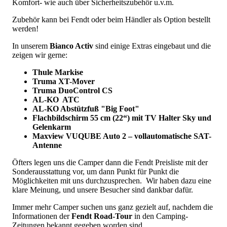
Komfort- wie auch über Sicherheitszubehör u.v.m.
Zubehör kann bei Fendt oder beim Händler als Option bestellt
werden!
In unserem
Bianco Activ
sind einige Extras eingebaut und die
zeigen wir gerne:
Thule Markise
Truma XT-Mover
Truma DuoControl CS
AL-KO ATC
AL-KO Abstützfuß "Big Foot"
Flachbildschirm 55 cm (22“) mit TV Halter Sky und
Gelenkarm
Maxview VUQUBE
Auto 2 – vollautomatische SAT-
Antenne
Öfters legen uns die Camper dann die Fendt Preisliste mit der
Sonderausstattung vor, um dann Punkt für Punkt die
Möglichkeiten mit uns durchzusprechen. Wir haben dazu eine
klare Meinung, und unsere Besucher sind dankbar dafür.
Immer mehr Camper suchen uns ganz gezielt auf, nachdem die
Informationen der
Fendt Road-Tour
in den Camping-
Zeitungen bekannt gegeben worden sind.