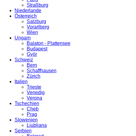
Straßburg
Niederlande
Österreich
Salzburg
Vorarlberg
Wien
Ungarn
Balaton - Plattensee
Budapest
Györ
Schweiz
Bern
Schaffhausen
Zürich
Italien
Trieste
Venedig
Verona
Tschechien
Cheb
Prag
Slowenien
Ljubljana
Serbien