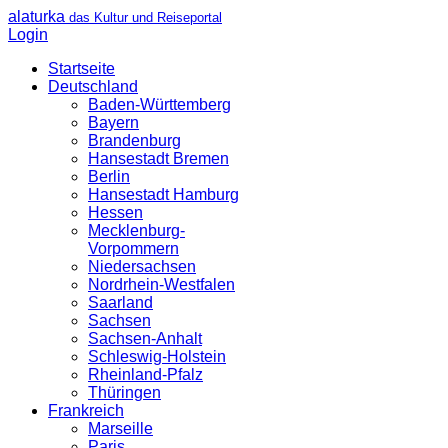
alaturka
das Kultur und Reiseportal
Login
Startseite
Deutschland
Baden-Württemberg
Bayern
Brandenburg
Hansestadt Bremen
Berlin
Hansestadt Hamburg
Hessen
Mecklenburg-
Vorpommern
Niedersachsen
Nordrhein-Westfalen
Saarland
Sachsen
Sachsen-Anhalt
Schleswig-Holstein
Rheinland-Pfalz
Thüringen
Frankreich
Marseille
Paris