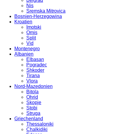
Belgrad
Nis
Sremska Mitrovica
Bosnien-Herzegowina
Kroatien
Imotski
Omis
Split
Vid
Montenegro
Albanien
Elbasan
Pogradec
Shkoder
Tirana
Vlora
Nord-Mazedonien
Bitola
Ohrid
Skopje
Stobi
Struga
Griechenland
Thessaloniki
Chalkidiki