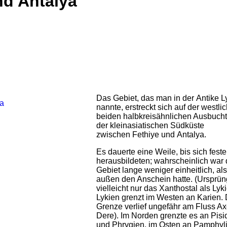
nd Antalya
Das Gebiet, das man in der Antike L
nannte, erstreckt sich auf der westli
beiden halbkreisähnlichen Ausbuch
der kleinasiatischen Südküste
zwischen Fethiye und Antalya.
Es dauerte eine Weile, bis sich fest
herausbildeten; wahrscheinlich war
Gebiet lange weniger einheitlich, al
außen den Anschein hatte. (Ursprüng
vielleicht nur das Xanthostal als Lyki
Lykien grenzt im Westen an Karien. 
Grenze verlief ungefähr am Fluss Ax
Dere). Im Norden grenzte es an Pisi
und Phrygien, im Osten an Pamphyli