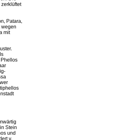
 zerklüftet
n, Patara,
mt wegen
a mit
uster.
ls
 Phellos
aar
ig-
ssa
hwer
tiphellos
enstadt
enwärtig
in Stein
hos und
ert v.