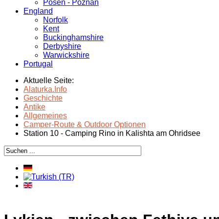
Posen - Poznań
England
Norfolk
Kent
Buckinghamshire
Derbyshire
Warwickshire
Portugal
Aktuelle Seite:
Alaturka.Info
Geschichte
Antike
Allgemeines
Camper-Route & Outdoor Optionen
Station 10 - Camping Rino in Kalishta am Ohridsee