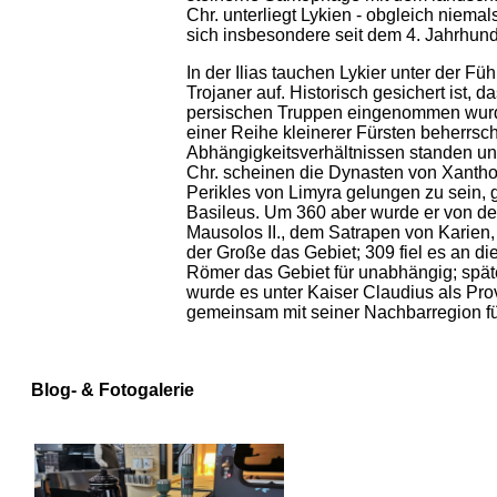
Chr. unterliegt Lykien - obgleich niemal
sich insbesondere seit dem 4. Jahrhunder
In der Ilias tauchen Lykier unter der F
Trojaner auf. Historisch gesichert ist, 
persischen Truppen eingenommen wurde
einer Reihe kleinerer Fürsten beherrsc
Abhängigkeitsverhältnissen standen un
Chr. scheinen die Dynasten von Xanth
Perikles von Limyra gelungen zu sein, g
Basileus. Um 360 aber wurde er von den 
Mausolos II., dem Satrapen von Karien, 
der Große das Gebiet; 309 fiel es an d
Römer das Gebiet für unabhängig; spätes
wurde es unter Kaiser Claudius als Pro
gemeinsam mit seiner Nachbarregion für
Blog- & Fotogalerie