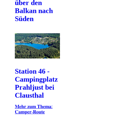
über den
Balkan nach
Süden
Station 46 -
Campingplatz
Prahljust bei
Clausthal
𝐌𝐞𝐡𝐫 𝐳𝐮𝐦 𝐓𝐡𝐞𝐦𝐚:
𝐂𝐚𝐦𝐩𝐞𝐫-𝐑𝐨𝐮𝐭𝐞