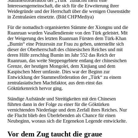
Stammesförderation der „Türk“ zunächst mehr eine
Interessengemeinschaft, die sich für die Erweiterung ihrer
Weidegründe und der Herrschaft über die wenigen Oasenstädte
in Zentralasien einsetzte. (Bild CHPMediya)
Für die nomadisch organisierten Stämme der Xiongnu und die
Ruanruan wurden Vasallendienste von den Türk geleistet. Mit
der Weigerung des letzten Ruanruan Fürsten dem Türk-Khan
„Bumin“ eine Prinzessin zur Frau zu geben, unterstellte sich
dieser der Oberherrschaft des chinesischen Reiches und mit
deren Hilfe zerschlug Bumin im Jahr 552 das Reich der
Ruanruan, das weite Steppengebiete entlang der chinesischen
Grenze, der heutigen Mongolei, dem Xinjiang und dem
Kaspischen Meer umfasste. Dies war der Beginn zur
Entwicklung der Stammesförderation der „Türk“ zu einem
zentralasiatischen Machtfaktor, aus dem einst das
Göktürkenreich hervor ging.
Ständige Aufstände und Streitigkeiten mit den Chinesen
führten dann in der Folge zu einer für die Göktürken
vernichtenden Niederlage und dem Zerfall ihres Reiches. Nur
die Flucht blieb den Überlebenden als Chance für einen
Neubeginn, woraus sich die Ergenekon Legende entwickelte.
Vor dem Zug taucht die graue