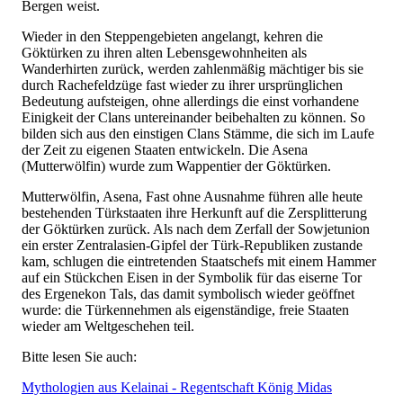
Bergen weist.
Wieder in den Steppengebieten angelangt, kehren die
Göktürken zu ihren alten Lebensgewohnheiten als
Wanderhirten zurück, werden zahlenmäßig mächtiger bis sie
durch Rachefeldzüge fast wieder zu ihrer ursprünglichen
Bedeutung aufsteigen, ohne allerdings die einst vorhandene
Einigkeit der Clans untereinander beibehalten zu können. So
bilden sich aus den einstigen Clans Stämme, die sich im Laufe
der Zeit zu eigenen Staaten entwickeln. Die Asena
(Mutterwölfin) wurde zum Wappentier der Göktürken.
Mutterwölfin, Asena, Fast ohne Ausnahme führen alle heute
bestehenden Türkstaaten ihre Herkunft auf die Zersplitterung
der Göktürken zurück. Als nach dem Zerfall der Sowjetunion
ein erster Zentralasien-Gipfel der Türk-Republiken zustande
kam, schlugen die eintretenden Staatschefs mit einem Hammer
auf ein Stückchen Eisen in der Symbolik für das eiserne Tor
des Ergenekon Tals, das damit symbolisch wieder geöffnet
wurde: die Türkennehmen als eigenständige, freie Staaten
wieder am Weltgeschehen teil.
Bitte lesen Sie auch:
Mythologien aus Kelainai - Regentschaft König Midas