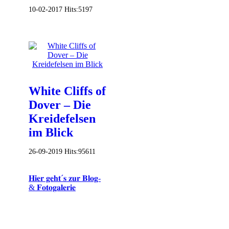
10-02-2017
Hits:
5197
White Cliffs of
Dover – Die
Kreidefelsen
im Blick
26-09-2019
Hits:
95611
𝐇𝐢𝐞𝐫 𝐠𝐞𝐡𝐭´𝐬 𝐳𝐮𝐫 𝐁𝐥𝐨𝐠-
& 𝐅𝐨𝐭𝐨𝐠𝐚𝐥𝐞𝐫𝐢𝐞