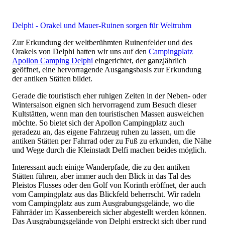
Delphi - Orakel und Mauer-Ruinen sorgen für Weltruhm
Zur Erkundung der weltberühmten Ruinenfelder und des
Orakels von Delphi hatten wir uns auf den
Campingplatz
Apollon Camping Delphi
eingerichtet, der ganzjährlich
geöffnet, eine hervorragende Ausgangsbasis zur Erkundung
der antiken Stätten bildet.
Gerade die touristisch eher ruhigen Zeiten in der Neben- oder
Wintersaison eignen sich hervorragend zum Besuch dieser
Kultstätten, wenn man den touristischen Massen ausweichen
möchte. So bietet sich der Apollon Campingplatz auch
geradezu an, das eigene Fahrzeug ruhen zu lassen, um die
antiken Stätten per Fahrrad oder zu Fuß zu erkunden, die Nähe
und Wege durch die Kleinstadt Delfi machen beides möglich.
Interessant auch einige Wanderpfade, die zu den antiken
Stätten führen, aber immer auch den Blick in das Tal des
Pleistos Flusses oder den Golf von Korinth eröffnet, der auch
vom Campingplatz aus das Blickfeld beherrscht. Wir radeln
vom Campingplatz aus zum Ausgrabungsgelände, wo die
Fährräder im Kassenbereich sicher abgestellt werden können.
Das Ausgrabungsgelände von Delphi erstreckt sich über rund