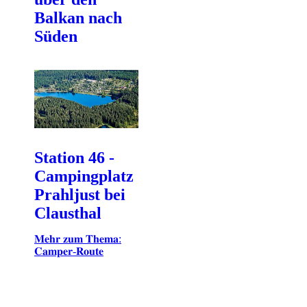
Balkan nach
Süden
Station 46 -
Campingplatz
Prahljust bei
Clausthal
𝐌𝐞𝐡𝐫 𝐳𝐮𝐦 𝐓𝐡𝐞𝐦𝐚:
𝐂𝐚𝐦𝐩𝐞𝐫-𝐑𝐨𝐮𝐭𝐞