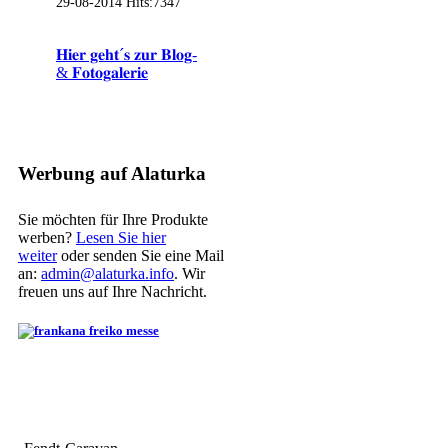
29-08-2014
Hits:
7347
𝐇𝐢𝐞𝐫 𝐠𝐞𝐡𝐭´𝐬 𝐳𝐮𝐫 𝐁𝐥𝐨𝐠-
& 𝐅𝐨𝐭𝐨𝐠𝐚𝐥𝐞𝐫𝐢𝐞
Werbung auf Alaturka
Sie möchten für Ihre Produkte
werben?
Lesen Sie hier
weiter
oder senden Sie eine Mail
an:
admin@alaturka.info
. Wir
freuen uns auf Ihre Nachricht.