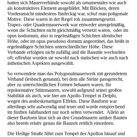
hatten sich Mauerverbände sowohl als ornamentales wie auch
als konstruktives Element ausgebildet. Mit Blöcken, deren
Vorderansicht mindestens fünfeckig war, schuf man poligonale
Motive. Diese waren in der Regel roh zusammengesetzt.
Trapez- oder Quadermauerwerk war entweder unregelmäßig,
wenn die Schichten nicht gleichmäßig versetzt waren, oder im
opus isodomum, also in regelmäßigen Schichten identischer
Höhe, oder im opus pseudoiso domum angeordnet, das heißt in
regelmäßigen Schichten unterschiedlicher Höhe. Diese
Verbände erfolgten nicht zufällig und die Baustile wechselten
oft; offenbar wurden sie sowohl nach statischen wie auch nach
ästhetischen Aspekten ausgewählt.
So verwendete man das Polygonalmauerwerk mit gerundetem
Verband (lesbisch genannt), bei dem alle Steine passgerecht,
aber zu unterschiedlichen Formen behauen waren, für
repräsentative Stützmauern, sowohl aufgrund seiner großen
Stabilität als auch, wie hier am Apollo-Tempel in Delphi,
wegen des arabeskenartigen Effekts. Diese Bauform war
allerdings sehr aufwendig und teuer und wurde entsprechend
im fünften Jahrhundert nur noch selten verwendet. Allein an
dieser Bauform lässt sich an den Grundmauern antiker Bauten
also bereits relativ genau die Bauzeit zeitlich einordnen.
Die Heilige Straße führt zum Tempel des Apollon hinauf und