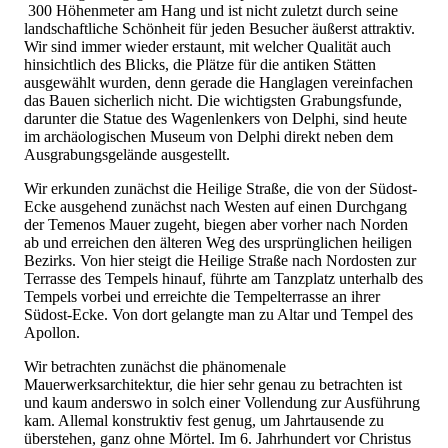
300 Höhenmeter am Hang und ist nicht zuletzt durch seine
landschaftliche Schönheit für jeden Besucher äußerst attraktiv.
Wir sind immer wieder erstaunt, mit welcher Qualität auch
hinsichtlich des Blicks, die Plätze für die antiken Stätten
ausgewählt wurden, denn gerade die Hanglagen vereinfachen
das Bauen sicherlich nicht. Die wichtigsten Grabungsfunde,
darunter die Statue des Wagenlenkers von Delphi, sind heute
im archäologischen Museum von Delphi direkt neben dem
Ausgrabungsgelände ausgestellt.
Wir erkunden zunächst die Heilige Straße, die von der Südost-
Ecke ausgehend zunächst nach Westen auf einen Durchgang
der Temenos Mauer zugeht, biegen aber vorher nach Norden
ab und erreichen den älteren Weg des ursprünglichen heiligen
Bezirks. Von hier steigt die Heilige Straße nach Nordosten zur
Terrasse des Tempels hinauf, führte am Tanzplatz unterhalb des
Tempels vorbei und erreichte die Tempelterrasse an ihrer
Südost-Ecke. Von dort gelangte man zu Altar und Tempel des
Apollon.
Wir betrachten zunächst die phänomenale
Mauerwerksarchitektur, die hier sehr genau zu betrachten ist
und kaum anderswo in solch einer Vollendung zur Ausführung
kam. Allemal konstruktiv fest genug, um Jahrtausende zu
überstehen, ganz ohne Mörtel. Im 6. Jahrhundert vor Christus