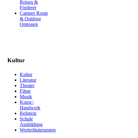
Reisen &
Förderer
Camper Route
& Outdoor
Optionen
Kultur
Kultur
Literatur
Theater
Filme
Musik
Kunst |
Handwerk
Religion
Schule
Ausbildung
Worterläuterungen