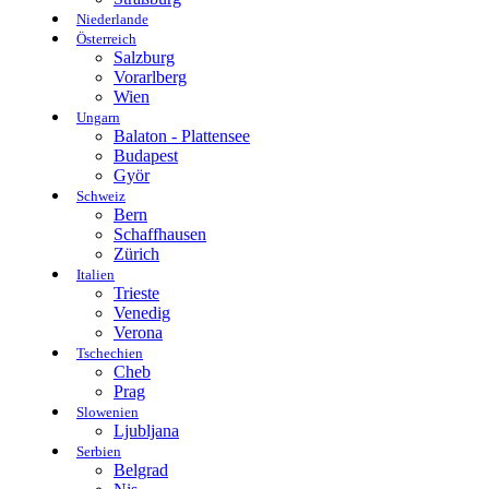
Niederlande
Österreich
Salzburg
Vorarlberg
Wien
Ungarn
Balaton - Plattensee
Budapest
Györ
Schweiz
Bern
Schaffhausen
Zürich
Italien
Trieste
Venedig
Verona
Tschechien
Cheb
Prag
Slowenien
Ljubljana
Serbien
Belgrad