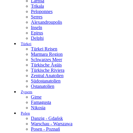
Larissa
Trikala
Peloponnes
Serres
Alexandroupolis
Inseln
Epirus
Delphi
Türkei
Türkei Reisen
Marmara Region
Schwarzes Meer
Türkische Ägäis
Türkische Riviera
Zentral Anatolien
Südostanatolien
Ostanatolien
Zypern
Girne
Famagusta
Nikosia
Polen
Danzig - Gdańsk
Warschau - Warszawa
Posen - Poznań