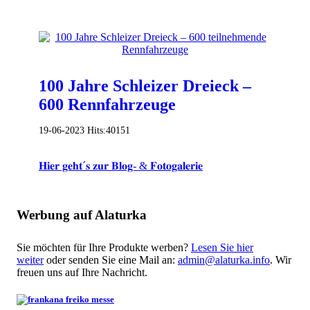
100 Jahre Schleizer Dreieck –
600 Rennfahrzeuge
19-06-2023
Hits:
40151
𝐇𝐢𝐞𝐫 𝐠𝐞𝐡𝐭´𝐬 𝐳𝐮𝐫 𝐁𝐥𝐨𝐠- & 𝐅𝐨𝐭𝐨𝐠𝐚𝐥𝐞𝐫𝐢𝐞
Werbung auf Alaturka
Sie möchten für Ihre Produkte werben?
Lesen Sie hier
weiter
oder senden Sie eine Mail an:
admin@alaturka.info
. Wir
freuen uns auf Ihre Nachricht.