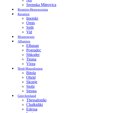
Nis
Sremska Mitrovica
Bosnien-Herzegowina
Kroatien
Imotski
Omis
Split
Vid
Montenegro
Albanien
Elbasan
Pogradec
Shkoder
Tirana
Vlora
Nord-Mazedonien
Bitola
Ohrid
Skopje
Stobi
Struga
Griechenland
Thessaloniki
Chalkidiki
Edessa