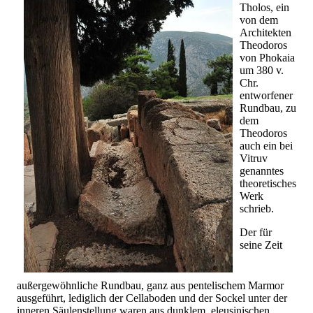
Tholos, ein
von dem
Architekten
Theodoros
von Phokaia
um 380 v.
Chr.
entworfener
Rundbau, zu
dem
Theodoros
auch ein bei
Vitruv
genanntes
theoretisches
Werk
schrieb.
Der für
seine Zeit
außergewöhnliche Rundbau, ganz aus pentelischem Marmor
ausgeführt, lediglich der Cellaboden und der Sockel unter der
inneren Säulenstellung waren aus dunklem, eleusinischen