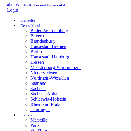
alaturka
das Kultur und Reiseportal
Login
Startseite
Deutschland
Baden-Württemberg
Bayern
Brandenburg
Hansestadt Bremen
Berlin
Hansestadt Hamburg
Hessen
Mecklenburg-Vorpommern
Niedersachsen
Nordrhein-Westfalen
Saarland
Sachsen
Sachsen-Anhalt
Schleswig-Holstein
Rheinland-Pfalz
Thüringen
Frankreich
Marseille
Paris
Straßburg