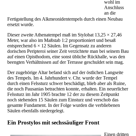
wohl im
Anschluss
an die
Fertigstellung des Alkmeonidentempels durch einen Neubau
ersetzt wurde.
Dieser zweite Athenatempel maß im Stylobat 13,25 × 27,46
Meter, war also im Maßstab 1:2 proportioniert und besaß
entsprechend 6 × 12 Säulen. Im Gegensatz zu anderen
dorischen Peripteroi seiner Zeit verzichtete man bei seinem Bau
auf einen Opisthodom, eine sonst übliche Rückhalle, was den
beengten Verhältnissen auf der Terrasse geschuldet sein mag.
Der zugehörige Altar befand sich auf der östlichen Langseite
des Tempels. Im 4. Jahrhundert v. Chr. wurde der Tempel
durch einen Felssturz schwer beschädigt, blieb aber als Ruine,
die noch Pausanias betrachten konnte, erhalten. Ein neuerlicher
Felssturz im Jahr 1905 brachte 12 der zu diesem Zeitpunkt
noch stehenden 15 Säulen zum Einsturz und verschob das
gesamte Fundament. In der Folge wurden die verbliebenen
Säulen ebenfalls niedergelegt.
Ein Prostylos mit sechssäuliger Front
Einen dritten