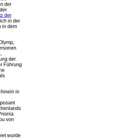
In der
der
z der
ich in der
p in dem
 Olymp,
Personen
,
iung der
er Führung
che
als
hinein in
mposant
chenlands
Prionia
ou von
biet wurde