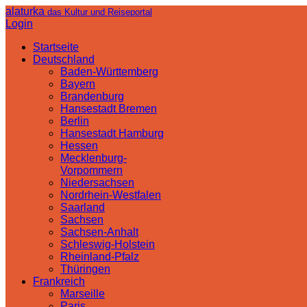
alaturka
das Kultur und Reiseportal
Login
Startseite
Deutschland
Baden-Württemberg
Bayern
Brandenburg
Hansestadt Bremen
Berlin
Hansestadt Hamburg
Hessen
Mecklenburg-
Vorpommern
Niedersachsen
Nordrhein-Westfalen
Saarland
Sachsen
Sachsen-Anhalt
Schleswig-Holstein
Rheinland-Pfalz
Thüringen
Frankreich
Marseille
Paris