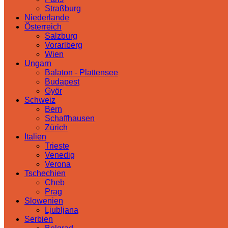
Straßburg
Niederlande
Österreich
Salzburg
Vorarlberg
Wien
Ungarn
Balaton - Plattensee
Budapest
Györ
Schweiz
Bern
Schaffhausen
Zürich
Italien
Trieste
Venedig
Verona
Tschechien
Cheb
Prag
Slowenien
Ljubljana
Serbien