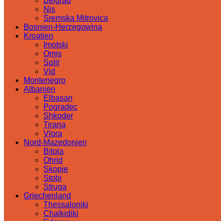
Belgrad
Nis
Sremska Mitrovica
Bosnien-Herzegowina
Kroatien
Imotski
Omis
Split
Vid
Montenegro
Albanien
Elbasan
Pogradec
Shkoder
Tirana
Vlora
Nord-Mazedonien
Bitola
Ohrid
Skopje
Stobi
Struga
Griechenland
Thessaloniki
Chalkidiki