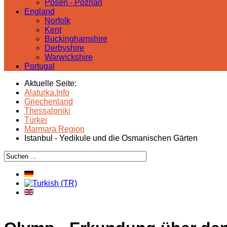
Posen - Poznań
England
Norfolk
Kent
Buckinghamshire
Derbyshire
Warwickshire
Portugal
Aktuelle Seite:
Alaturka.Info
Griechenland
Thessaloniki
Türkei
Marmara Region
Istanbul - Yedikule und die Osmanischen Gärten