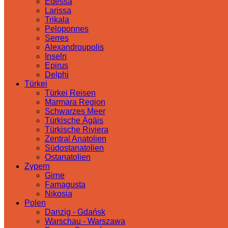
Edessa
Larissa
Trikala
Peloponnes
Serres
Alexandroupolis
Inseln
Epirus
Delphi
Türkei
Türkei Reisen
Marmara Region
Schwarzes Meer
Türkische Ägäis
Türkische Riviera
Zentral Anatolien
Südostanatolien
Ostanatolien
Zypern
Girne
Famagusta
Nikosia
Polen
Danzig - Gdańsk
Warschau - Warszawa