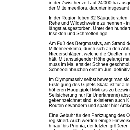
in der Zwischenzeit auf 24'000 ha aus
der Mittelmeerflora, darunter insgesam
In der Region leben 32 Säugetierarten
Rehe und Wildschweine zu nennen - in
längst ausgestorben. Unter den hunder
Insekten und Schmetterlinge.
Am Fuß des Bergmassivs, am Strand de
Mittelmeerklima, durch sich an den Ab
Niederschlägen, welche die Quellen u
hält. Mit ansteigender Höhe gelangt ma
muss im Mai erst der Schnee geschmol
Schneeeinbrüchen erst im Juni definitiv
Im Olympmassiv selbst bewegt man sich
Ersteigung des Gipfels Skala ist für a
höheren Hauptgipfel Mytikas zu bezwing
Seilsicherung nur für Unerfahrene) abs
gekennzeichnet sind, existieren auch K
Routen erwandern und später hier Artike
Eine Gebühr für den Parkzugang des Ol
registriert. Auch werden einige Hinwei
hinauf bis Prionia, der letzten größeren