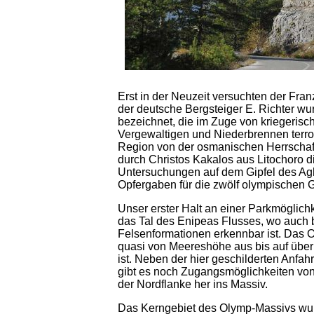
Erst in der Neuzeit versuchten der Fr
der deutsche Bergsteiger E. Richter w
bezeichnet, die im Zuge von kriegeris
Vergewaltigen und Niederbrennen terror
Region von der osmanischen Herrschaf
durch Christos Kakalos aus Litochoro d
Untersuchungen auf dem Gipfel des Aghi
Opfergaben für die zwölf olympischen Gö
Unser erster Halt an einer Parkmöglich
das Tal des Enipeas Flusses, wo auch b
Felsenformationen erkennbar ist. Das O
quasi von Meereshöhe aus bis auf übe
ist. Neben der hier geschilderten Anfah
gibt es noch Zugangsmöglichkeiten vo
der Nordflanke her ins Massiv.
Das Kerngebiet des Olymp-Massivs wurde