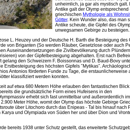
unheimlich, ja gar als mystisch galt. 
Antike galt der Olymp entsprechend 
griechischen
Mythologie als Wohnsit
Götter
. Kein Wunder also, das man s
Antike scheute, die Gipfel des Olym
unwegsamen Gebirge zu besteigen.
anzose L. Heuzey und der Deutsche H. Barth die Besteigung des
urde von Briganten (So werden Räuber, Gesetzlose oder auch 
chen Auseinandersetzungen die Zivilbevölkerung durch Plündern
isieren) von der Gipfelbesteigung abgehalten. Erst nach Befre
t gelang den Schweizern F. Boissonnas und D. Baud-Bovy unt
ie Erstbesteigung des höchsten Gipfels "Mytikas". Archäologis
os Antonios förderten Funde zu Tage, die erstaunlicherweise 
tter klassifiziert werden konnten.
keit auf etwa 680 Metern Höhe erlauben den fantastischen Blick 
ereits die grundsätzliche Form eines Hufeisens in den
lympmassiv erhebt sich fast unmittelbar und außerordentlich i
r 2.900 Meter Höhe, womit der Olymp das höchste Gebirge Grie
rtsroute über Litochoro durch das Enipeas - Tal bis hinauf nach 
n Karya und Olympiada von Süden her und über Dion und Vront
 bereits 1938 unter Schutz gestellt, das erweiterte Schutzge