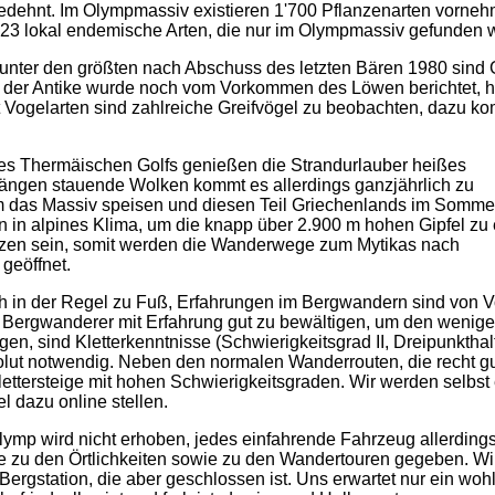
gedehnt. Im Olympmassiv existieren 1'700 Pflanzenarten vorneh
t 23 lokal endemische Arten, die nur im Olympmassiv gefunden 
, unter den größten nach Abschuss des letzten Bären 1980 sind
 der Antike wurde noch vom Vorkommen des Löwen berichtet, 
t Vogelarten sind zahlreiche Greifvögel zu beobachten, dazu 
s Thermäischen Golfs genießen die Strandurlauber heißes
hängen stauende Wolken kommt es allerdings ganzjährlich zu
m das Massiv speisen und diesen Teil Griechenlands im Somme
n in alpines Klima, um die knapp über 2.900 m hohen Gipfel zu 
zen sein, somit werden die Wanderwege zum Mytikas nach
 geöffnet.
 in der Regel zu Fuß, Erfahrungen im Bergwandern sind von Vo
lle Bergwanderer mit Erfahrung gut zu bewältigen, um den wenig
en, sind Kletterkenntnisse (Schwierigkeitsgrad II, Dreipunkthal
olut notwendig. Neben den normalen Wanderrouten, die recht g
lettersteige mit hohen Schwierigkeitsgraden. Wir werden selbst 
l dazu online stellen.
ymp wird nicht erhoben, jedes einfahrende Fahrzeug allerding
se zu den Örtlichkeiten sowie zu den Wandertouren gegeben. Wi
 Bergstation, die aber geschlossen ist. Uns erwartet nur ein woh