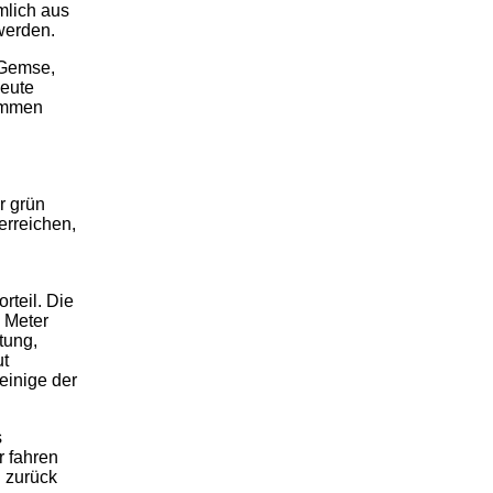
mlich aus
werden.
 Gemse,
heute
kommen
r grün
erreichen,
rteil. Die
e Meter
tung,
ut
einige der
s
r fahren
l zurück