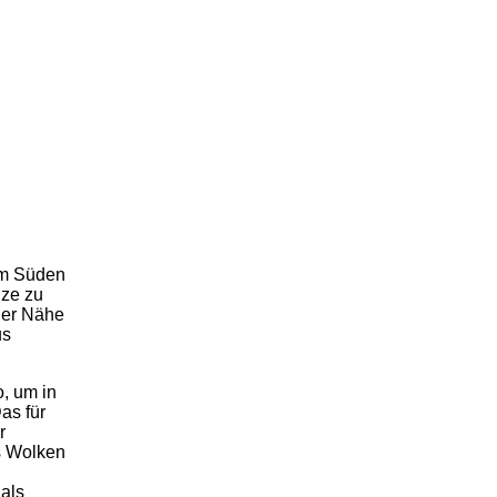
im Süden
ze zu
der Nähe
us
o, um in
as für
r
s Wolken
als