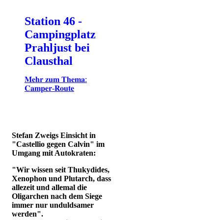
Station 46 -
Campingplatz
Prahljust bei
Clausthal
𝐌𝐞𝐡𝐫 𝐳𝐮𝐦 𝐓𝐡𝐞𝐦𝐚:
𝐂𝐚𝐦𝐩𝐞𝐫-𝐑𝐨𝐮𝐭𝐞
Stefan Zweigs Einsicht in
"Castellio gegen Calvin" im
Umgang mit Autokraten:
"Wir wissen seit Thukydides,
Xenophon und Plutarch, dass
allezeit und allemal die
Oligarchen nach dem Siege
immer nur unduldsamer
werden".