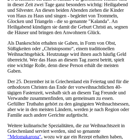
in dieser Zeit zwei Tage ganz besonders wichtig: Heiligabend
und Silvester. An diesen beiden Abenden ziehen die Kinder
von Haus zu Haus und singen - begleitet von Trommeln,
Glocken und Triangeln - die so genannte "Kalanda". An
Heiligabend kündigen sie damit die Geburt Christi an, segnen
die Häuser und bringen den Anwohnern Glück.
Als Dankeschön erhalten sie Gaben, in Form von Obst,
Süßigkeiten oder „Christopsomo“, einem traditionellen
Weihnachtsgebäck. Heutzutage wird ihnen auch häufig Geld
überreicht. Wer das Haus an diesem Tag zuerst betritt, spielt
eine wichtige Rolle, denn diese Person erhält die meisten
Gaben.
Der 25. Dezember ist in Griechenland ein Feiertag und für die
orthodoxen Christen das Ende der vorweihnachtlichen 40-
tägigen Fastenzeit, weshalb sich an diesem Tag Freunde und
Verwandte zusammenfinden, um gemeinsam zu essen.
Gefüllter Truthahn gehört zu den gängigsten Weihnachtsessen,
aber wie in den meisten Ländern, werden je nach Region oder
Familie auch andere Gerichte aufgetischt.
Weitere kulinarische Spezialitäten, die zur Weihnachtszeit in
Griechenland serviert werden, sind so genannte
"Melomakarona"
, wozu wir gar ein Rezept erhalten haben,