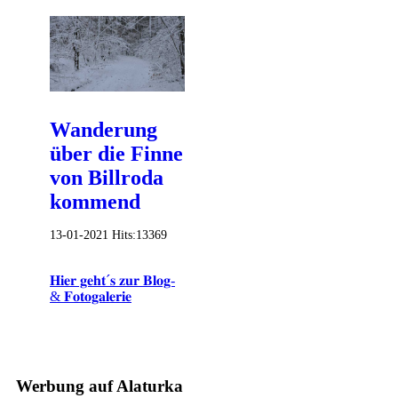
Wanderung
über die Finne
von Billroda
kommend
13-01-2021
Hits:
13369
𝐇𝐢𝐞𝐫 𝐠𝐞𝐡𝐭´𝐬 𝐳𝐮𝐫 𝐁𝐥𝐨𝐠-
& 𝐅𝐨𝐭𝐨𝐠𝐚𝐥𝐞𝐫𝐢𝐞
Werbung auf Alaturka