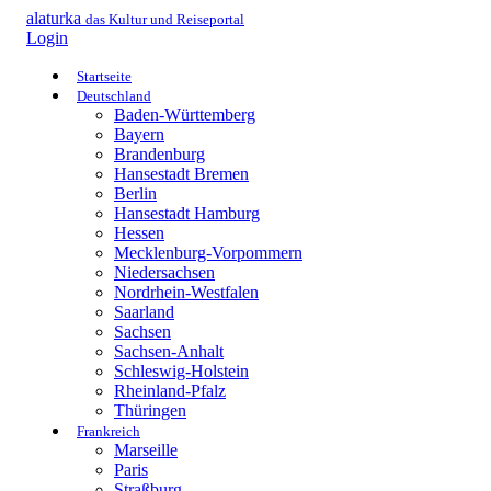
alaturka
das Kultur und Reiseportal
Login
Startseite
Deutschland
Baden-Württemberg
Bayern
Brandenburg
Hansestadt Bremen
Berlin
Hansestadt Hamburg
Hessen
Mecklenburg-Vorpommern
Niedersachsen
Nordrhein-Westfalen
Saarland
Sachsen
Sachsen-Anhalt
Schleswig-Holstein
Rheinland-Pfalz
Thüringen
Frankreich
Marseille
Paris
Straßburg