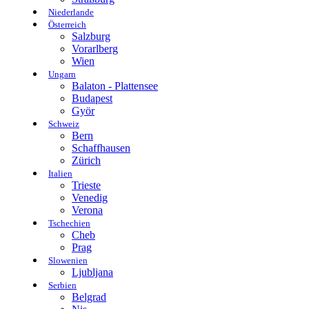
Niederlande
Österreich
Salzburg
Vorarlberg
Wien
Ungarn
Balaton - Plattensee
Budapest
Györ
Schweiz
Bern
Schaffhausen
Zürich
Italien
Trieste
Venedig
Verona
Tschechien
Cheb
Prag
Slowenien
Ljubljana
Serbien
Belgrad