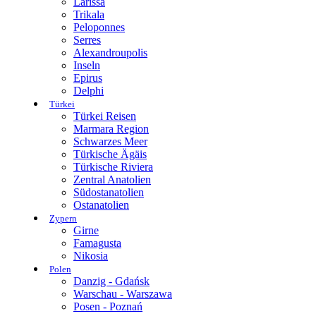
Larissa
Trikala
Peloponnes
Serres
Alexandroupolis
Inseln
Epirus
Delphi
Türkei
Türkei Reisen
Marmara Region
Schwarzes Meer
Türkische Ägäis
Türkische Riviera
Zentral Anatolien
Südostanatolien
Ostanatolien
Zypern
Girne
Famagusta
Nikosia
Polen
Danzig - Gdańsk
Warschau - Warszawa
Posen - Poznań