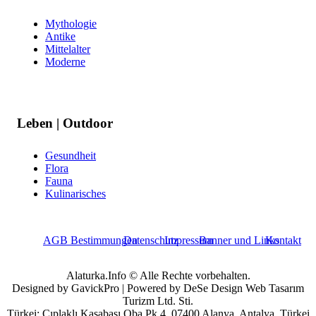
Mythologie
Antike
Mittelalter
Moderne
Leben | Outdoor
Gesundheit
Flora
Fauna
Kulinarisches
AGB Bestimmungen
Datenschutz
Impressum
Banner und Links
Kontakt
Alaturka.Info © Alle Rechte vorbehalten.
Designed by GavickPro | Powered by DeSe Design Web Tasarım
Turizm Ltd. Sti.
Türkei: Çıplaklı Kasabası Oba Pk 4, 07400 Alanya, Antalya, Türkei