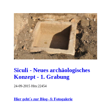
Siculi - Neues archäologisches
Konzept - 1. Grabung
24-09-2015
Hits:
22454
𝐇𝐢𝐞𝐫 𝐠𝐞𝐡𝐭´𝐬 𝐳𝐮𝐫 𝐁𝐥𝐨𝐠- & 𝐅𝐨𝐭𝐨𝐠𝐚𝐥𝐞𝐫𝐢𝐞