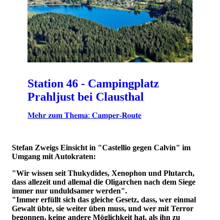
Station 46 - Campingplatz
Prahljust bei Clausthal
𝐌𝐞𝐡𝐫 𝐳𝐮𝐦 𝐓𝐡𝐞𝐦𝐚: 𝐂𝐚𝐦𝐩𝐞𝐫-𝐑𝐨𝐮𝐭𝐞
Stefan Zweigs Einsicht in "Castellio gegen Calvin" im
Umgang mit Autokraten:
"Wir wissen seit Thukydides, Xenophon und Plutarch,
dass allezeit und allemal die Oligarchen nach dem Siege
immer nur unduldsamer werden".
"Immer erfüllt sich das gleiche Gesetz, dass, wer einmal
Gewalt übte, sie weiter üben muss, und wer mit Terror
begonnen, keine andere Möglichkeit hat, als ihn zu