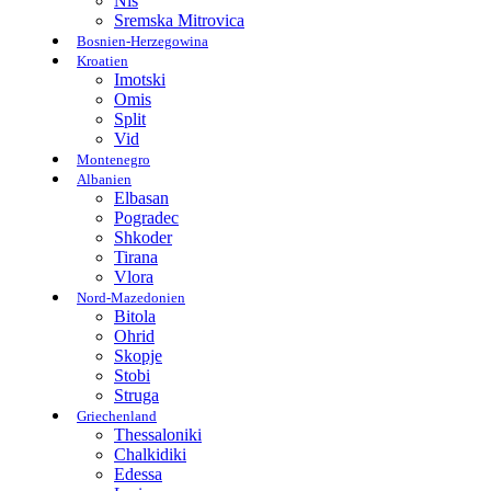
Nis
Sremska Mitrovica
Bosnien-Herzegowina
Kroatien
Imotski
Omis
Split
Vid
Montenegro
Albanien
Elbasan
Pogradec
Shkoder
Tirana
Vlora
Nord-Mazedonien
Bitola
Ohrid
Skopje
Stobi
Struga
Griechenland
Thessaloniki
Chalkidiki
Edessa