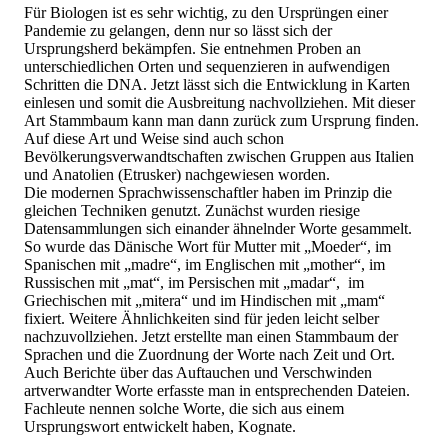
Für Biologen ist es sehr wichtig, zu den Ursprüngen einer
Pandemie zu gelangen, denn nur so lässt sich der
Ursprungsherd bekämpfen. Sie entnehmen Proben an
unterschiedlichen Orten und sequenzieren in aufwendigen
Schritten die DNA. Jetzt lässt sich die Entwicklung in Karten
einlesen und somit die Ausbreitung nachvollziehen. Mit dieser
Art Stammbaum kann man dann zurück zum Ursprung finden.
Auf diese Art und Weise sind auch schon
Bevölkerungsverwandtschaften zwischen Gruppen aus Italien
und Anatolien (Etrusker) nachgewiesen worden.
Die modernen Sprachwissenschaftler haben im Prinzip die
gleichen Techniken genutzt. Zunächst wurden riesige
Datensammlungen sich einander ähnelnder Worte gesammelt.
So wurde das Dänische Wort für Mutter mit „Moeder“, im
Spanischen mit „madre“, im Englischen mit „mother“, im
Russischen mit „mat“, im Persischen mit „madar“, im
Griechischen mit „mitera“ und im Hindischen mit „mam“
fixiert. Weitere Ähnlichkeiten sind für jeden leicht selber
nachzuvollziehen. Jetzt erstellte man einen Stammbaum der
Sprachen und die Zuordnung der Worte nach Zeit und Ort.
Auch Berichte über das Auftauchen und Verschwinden
artverwandter Worte erfasste man in entsprechenden Dateien.
Fachleute nennen solche Worte, die sich aus einem
Ursprungswort entwickelt haben, Kognate.