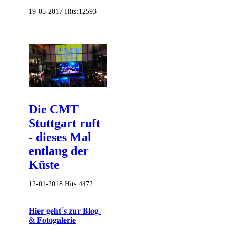
19-05-2017
Hits:
12593
Die CMT
Stuttgart ruft
- dieses Mal
entlang der
Küste
12-01-2018
Hits:
4472
𝐇𝐢𝐞𝐫 𝐠𝐞𝐡𝐭´𝐬 𝐳𝐮𝐫 𝐁𝐥𝐨𝐠-
& 𝐅𝐨𝐭𝐨𝐠𝐚𝐥𝐞𝐫𝐢𝐞