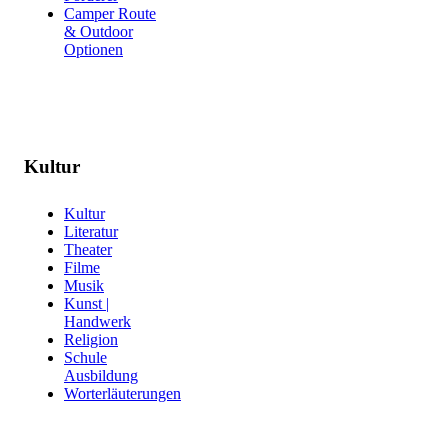
Camper Route
& Outdoor
Optionen
Kultur
Kultur
Literatur
Theater
Filme
Musik
Kunst |
Handwerk
Religion
Schule
Ausbildung
Worterläuterungen