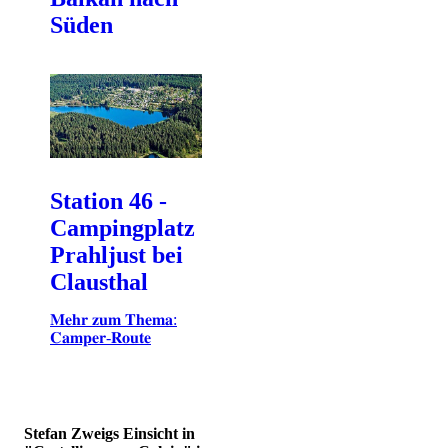
Süden
Station 46 -
Campingplatz
Prahljust bei
Clausthal
𝐌𝐞𝐡𝐫 𝐳𝐮𝐦 𝐓𝐡𝐞𝐦𝐚:
𝐂𝐚𝐦𝐩𝐞𝐫-𝐑𝐨𝐮𝐭𝐞
Stefan Zweigs Einsicht in