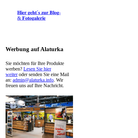
𝐇𝐢𝐞𝐫 𝐠𝐞𝐡𝐭´𝐬 𝐳𝐮𝐫 𝐁𝐥𝐨𝐠-
& 𝐅𝐨𝐭𝐨𝐠𝐚𝐥𝐞𝐫𝐢𝐞
Werbung auf Alaturka
Sie möchten für Ihre Produkte
werben?
Lesen Sie hier
weiter
oder senden Sie eine Mail
an:
admin@alaturka.info
. Wir
freuen uns auf Ihre Nachricht.