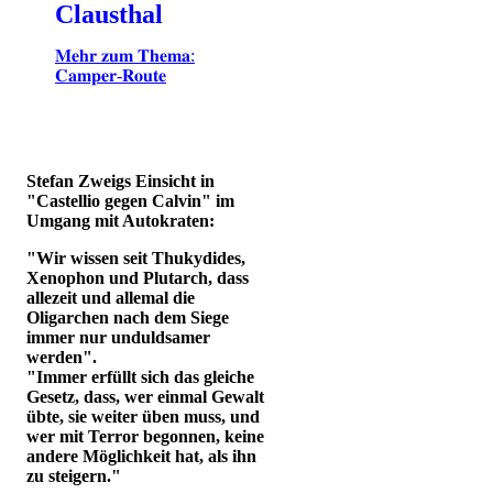
Clausthal
𝐌𝐞𝐡𝐫 𝐳𝐮𝐦 𝐓𝐡𝐞𝐦𝐚:
𝐂𝐚𝐦𝐩𝐞𝐫-𝐑𝐨𝐮𝐭𝐞
Stefan Zweigs Einsicht in
"Castellio gegen Calvin" im
Umgang mit Autokraten:
"Wir wissen seit Thukydides,
Xenophon und Plutarch, dass
allezeit und allemal die
Oligarchen nach dem Siege
immer nur unduldsamer
werden".
"Immer erfüllt sich das gleiche
Gesetz, dass, wer einmal Gewalt
übte, sie weiter üben muss, und
wer mit Terror begonnen, keine
andere Möglichkeit hat, als ihn
zu steigern."