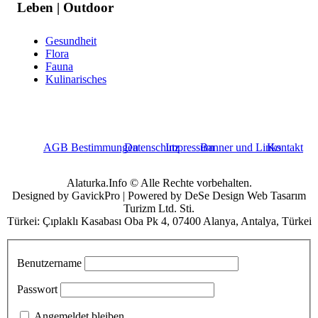
Leben | Outdoor
Gesundheit
Flora
Fauna
Kulinarisches
AGB Bestimmungen
Datenschutz
Impressum
Banner und Links
Kontakt
Alaturka.Info © Alle Rechte vorbehalten.
Designed by GavickPro | Powered by DeSe Design Web Tasarım
Turizm Ltd. Sti.
Türkei: Çıplaklı Kasabası Oba Pk 4, 07400 Alanya, Antalya, Türkei
Benutzername
Passwort
Angemeldet bleiben