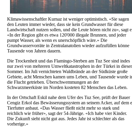
Klimawissenschaftler Kurnaz ist weniger optimistisch. «Sie sagen
den Leuten immer wieder, dass sie kein Grundwasser für diese
Landwirtschaft nutzen sollen, und die Leute hören nicht zu», sagt e
«In der Region gibt es etwa 120'000 illegale Brunnen, und jeder
pumpt Wasser, als wenn es unerschöpflich wäre.» Die
Grundwasservorräte in Zentralanatolien wieder aufzufüllen könne
Tausende von Jahren dauern.
Die Trockenheit und das Flamingo-Sterben am Tuz See sind indes
nur zwei von mehreren Umweltkatastrophen in der Türkei in dies
Sommer. Im Juli vernichteten Waldbrände an der Südküste große
Gebiete, acht Menschen kamen ums Leben, und Tausende wurde i
die Flucht getrieben. Überschwemmungen an der
Schwarzmeerküste im Norden kosteten 82 Menschen das Leben.
In der Ortschaft Eskil nahe dem Ufer des Tuz See, prüft der Bauer
Cengiz Erkol das Bewässerungssystem an seinem Acker, auf dem e
Tierfutter anbaut. «Das Wasser fließt nicht mehr so stark und
reichlich wie früher», sagt der 54-Jährige. «Ich habe vier Kinder.
Die Zukunft sieht nicht gut aus. Jedes Jahr ist schlechter als das
vorherige.»