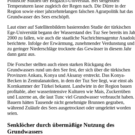
Politische Studien der Bogazici-Universität. Bei steigenden
Temperaturen lasse zugleich der Regen nach. Die Dürre in der
Region sowie einer jahrzehntelangen falschen Agrarpolitik hat das
Grundwasser des Sees erschöpft.
Laut einer auf Satellitenbildern basierenden Studie der türkischen
Ege-Universität begann der Wasserstand des Tuz See bereits im Jah
2000 zu fallen, wie auch die staatliche Nachrichtenagentur Anadol
berichtete. Infolge der Erwärmung, zunehmender Verdunstung und
zu geringer Niederschläge trocknete das Gewässer in diesem Jahr
dann ganz aus.
Die Forscher stellten auch einen starken Rückgang des
Grundwassers rund um den See fest, der sich über die türkischen
Provinzen Ankara, Konya und Aksaray erstreckt. Das Konya-
Becken in Zentralanatolien, in dem der Tuz See liegt, war einst als
Kornkammer der Türkei bekannt. Landwirte in der Region bauen
profitable, aber wasserintensive Kulturen wie Mais, Zuckerrüben
und Luzerne an, die laut Tunc viel Grundwasser verbraucht haben.
Bauern hätten Tausende nicht genehmigte Brunnen gegraben,
während Zuläufe des Sees ausgetrocknet oder umgeleitet worden
seien.
Senklöcher durch übermäßige Nutzung des
Grundwassers