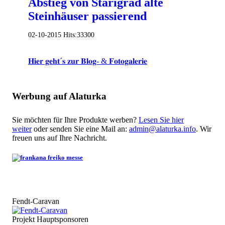
Abstieg von Starigrad alte
Steinhäuser passierend
02-10-2015
Hits:
33300
𝐇𝐢𝐞𝐫 𝐠𝐞𝐡𝐭´𝐬 𝐳𝐮𝐫 𝐁𝐥𝐨𝐠- & 𝐅𝐨𝐭𝐨𝐠𝐚𝐥𝐞𝐫𝐢𝐞
Werbung auf Alaturka
Sie möchten für Ihre Produkte werben?
Lesen Sie hier
weiter
oder senden Sie eine Mail an:
admin@alaturka.info
. Wir
freuen uns auf Ihre Nachricht.
Fendt-Caravan
Projekt Hauptsponsoren