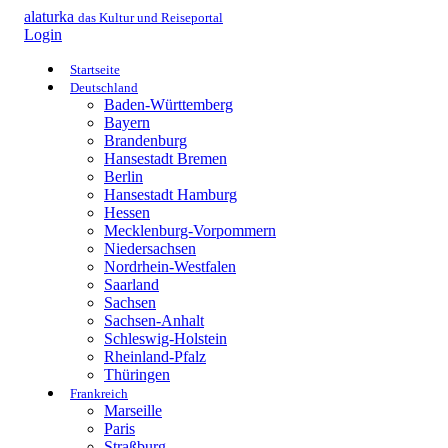
alaturka
das Kultur und Reiseportal
Login
Startseite
Deutschland
Baden-Württemberg
Bayern
Brandenburg
Hansestadt Bremen
Berlin
Hansestadt Hamburg
Hessen
Mecklenburg-Vorpommern
Niedersachsen
Nordrhein-Westfalen
Saarland
Sachsen
Sachsen-Anhalt
Schleswig-Holstein
Rheinland-Pfalz
Thüringen
Frankreich
Marseille
Paris
Straßburg