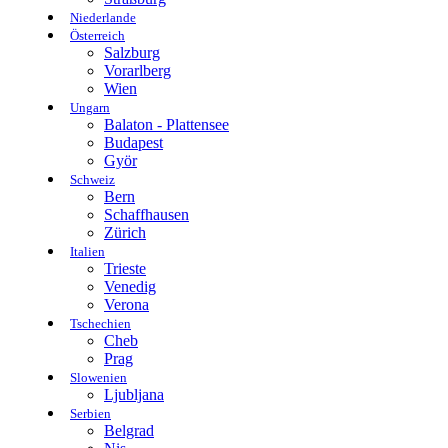
Niederlande
Österreich
Salzburg
Vorarlberg
Wien
Ungarn
Balaton - Plattensee
Budapest
Györ
Schweiz
Bern
Schaffhausen
Zürich
Italien
Trieste
Venedig
Verona
Tschechien
Cheb
Prag
Slowenien
Ljubljana
Serbien
Belgrad