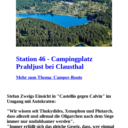
Station 46 - Campingplatz
Prahljust bei Clausthal
𝐌𝐞𝐡𝐫 𝐳𝐮𝐦 𝐓𝐡𝐞𝐦𝐚: 𝐂𝐚𝐦𝐩𝐞𝐫-𝐑𝐨𝐮𝐭𝐞
Stefan Zweigs Einsicht in "Castellio gegen Calvin" im
Umgang mit Autokraten:
"Wir wissen seit Thukydides, Xenophon und Plutarch,
dass allezeit und allemal die Oligarchen nach dem Siege
immer nur unduldsamer werden".
"Immer erfüllt sich das gleiche Gesetz, dass, wer einmal