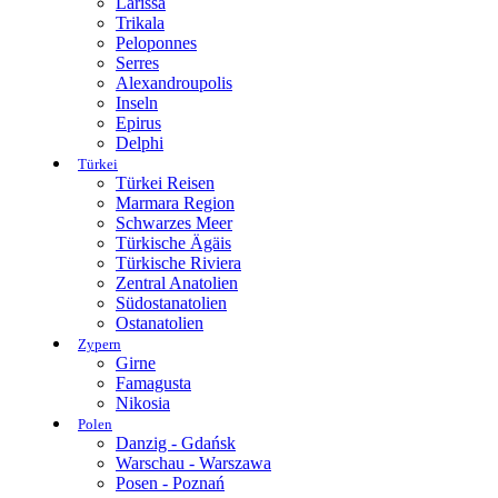
Larissa
Trikala
Peloponnes
Serres
Alexandroupolis
Inseln
Epirus
Delphi
Türkei
Türkei Reisen
Marmara Region
Schwarzes Meer
Türkische Ägäis
Türkische Riviera
Zentral Anatolien
Südostanatolien
Ostanatolien
Zypern
Girne
Famagusta
Nikosia
Polen
Danzig - Gdańsk
Warschau - Warszawa
Posen - Poznań