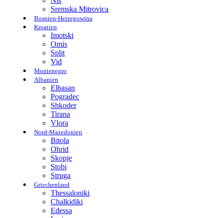
Nis
Sremska Mitrovica
Bosnien-Herzegowina
Kroatien
Imotski
Omis
Split
Vid
Montenegro
Albanien
Elbasan
Pogradec
Shkoder
Tirana
Vlora
Nord-Mazedonien
Bitola
Ohrid
Skopje
Stobi
Struga
Griechenland
Thessaloniki
Chalkidiki
Edessa