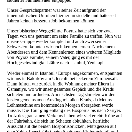
studierter Familienvater entpuppte.
Unser Gesprächspartner war seiner Zeit aufgrund der
innenpolitischen Unruhen hierher umsiedelte und hatte seit
Jahren keinen besseren Job bekommen können..
Unser bisheriger Weggefährte Poyraz hatte sich vor zwei
Tagen von uns getrennt um seine Familie zu treffen. Nun war
unsere Gruppe wieder komplett und auch zwei seiner
Schwestern konnten wir noch kennen lernen. Nach einem
Abendessen und dem Kennenlernen eines weiteren Mitglieds
von Poyraz Familie, seinem Vater, ging es mit der
Hochgeschwindigkeitsfähre nach Istanbul, Yenikapi.
Wieder einmal in Istanbul / Europa angekommen, entspannten
wir uns in Bakirköy am Ufercafe bei leckerem Zitronensaft.
Dann fuhren wir zurück in die Wohnung meiner Eltern in
Osmaniye, wo wir unser gesamtes Gepäck und die Krads
sichteten und ordneten. Am nächsten Tag starteten wir den
letzten gemeinsamen Ausflug mit allen Krads, da Metins
Leihmaschine am kommenden Morgen übergeben werde
musste. Die Tour ging entlang des Bosporus bis nach Sariyer.
Trotz des grausamen Verkehrs haben wir viel erlebt: Kühe auf
der Fahrbahn, die sich im Schatten abkühlten, herrliche
Aussicht auf die beiden Bosporusbrücken, Mittagessen auf
dem Sahin Tepesi, Obst beim Straßenverkäufer gekauft und