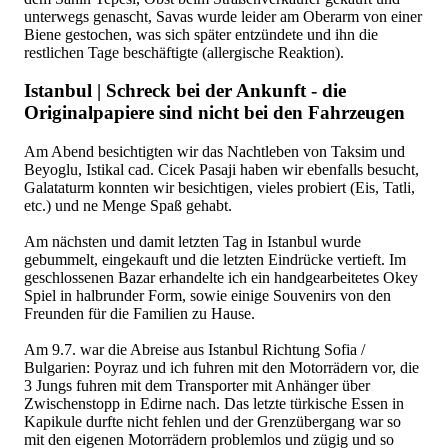
unterwegs genascht, Savas wurde leider am Oberarm von einer
Biene gestochen, was sich später entzündete und ihn die
restlichen Tage beschäftigte (allergische Reaktion).
Istanbul | Schreck bei der Ankunft - die
Originalpapiere sind nicht bei den Fahrzeugen
Am Abend besichtigten wir das Nachtleben von Taksim und
Beyoglu, Istikal cad. Cicek Pasaji haben wir ebenfalls besucht,
Galataturm konnten wir besichtigen, vieles probiert (Eis, Tatli,
etc.) und ne Menge Spaß gehabt.
Am nächsten und damit letzten Tag in Istanbul wurde
gebummelt, eingekauft und die letzten Eindrücke vertieft. Im
geschlossenen Bazar erhandelte ich ein handgearbeitetes Okey
Spiel in halbrunder Form, sowie einige Souvenirs von den
Freunden für die Familien zu Hause.
Am 9.7. war die Abreise aus Istanbul Richtung Sofia /
Bulgarien: Poyraz und ich fuhren mit den Motorrädern vor, die
3 Jungs fuhren mit dem Transporter mit Anhänger über
Zwischenstopp in Edirne nach. Das letzte türkische Essen in
Kapikule durfte nicht fehlen und der Grenzübergang war so
mit den eigenen Motorrädern problemlos und zügig und so