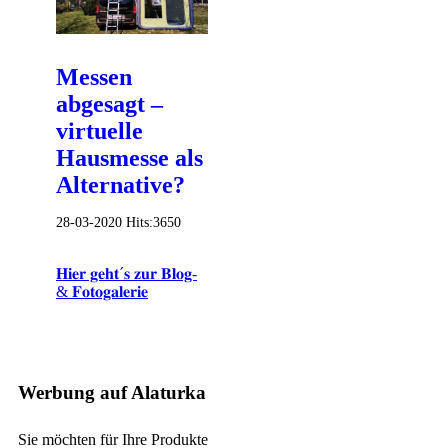
Messen
abgesagt –
virtuelle
Hausmesse als
Alternative?
28-03-2020
Hits:
3650
𝐇𝐢𝐞𝐫 𝐠𝐞𝐡𝐭´𝐬 𝐳𝐮𝐫 𝐁𝐥𝐨𝐠-
& 𝐅𝐨𝐭𝐨𝐠𝐚𝐥𝐞𝐫𝐢𝐞
Werbung auf Alaturka
Sie möchten für Ihre Produkte