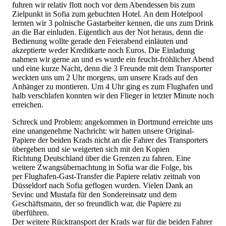
fuhren wir relativ flott noch vor dem Abendessen bis zum
Zielpunkt in Sofia zum gebuchten Hotel. An dem Hotelpool
lernten wir 3 polnische Gastarbeiter kennen, die uns zum Drink
an die Bar einluden. Eigentlich aus der Not heraus, denn die
Bedienung wollte gerade den Feierabend einläuten und
akzeptierte weder Kreditkarte noch Euros. Die Einladung
nahmen wir gerne an und es wurde ein feucht-fröhlicher Abend
und eine kurze Nacht, denn die 3 Freunde mit dem Transporter
weckten uns um 2 Uhr morgens, um unsere Krads auf den
Anhänger zu montieren. Um 4 Uhr ging es zum Flughafen und
halb verschlafen konnten wir den Flieger in letzter Minute noch
erreichen.
Schreck und Problem: angekommen in Dortmund erreichte uns
eine unangenehme Nachricht: wir hatten unsere Original-
Papiere der beiden Krads nicht an die Fahrer des Transporters
übergeben und sie weigerten sich mit den Kopien
Richtung Deutschland über die Grenzen zu fahren. Eine
weitere Zwangsübernachtung in Sofia war die Folge, bis
per Flughafen-Gast-Transfer die Papiere relativ zeitnah von
Düsseldorf nach Sofia geflogen wurden. Vielen Dank an
Sevinc und Mustafa für den Sondereinsatz und dem
Geschäftsmann, der so freundlich war, die Papiere zu
überführen.
Der weitere Rücktransport der Krads war für die beiden Fahrer