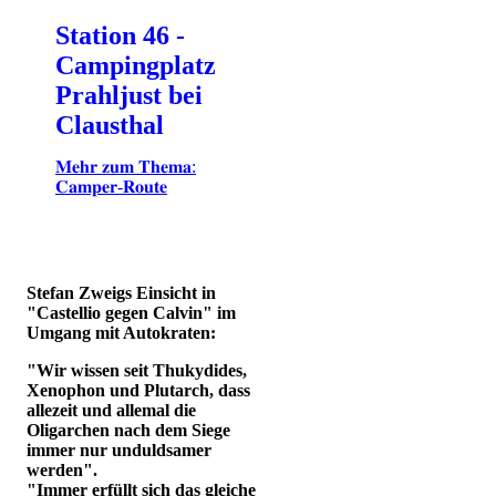
Station 46 -
Campingplatz
Prahljust bei
Clausthal
𝐌𝐞𝐡𝐫 𝐳𝐮𝐦 𝐓𝐡𝐞𝐦𝐚:
𝐂𝐚𝐦𝐩𝐞𝐫-𝐑𝐨𝐮𝐭𝐞
Stefan Zweigs Einsicht in
"Castellio gegen Calvin" im
Umgang mit Autokraten:
"Wir wissen seit Thukydides,
Xenophon und Plutarch, dass
allezeit und allemal die
Oligarchen nach dem Siege
immer nur unduldsamer
werden".
"Immer erfüllt sich das gleiche