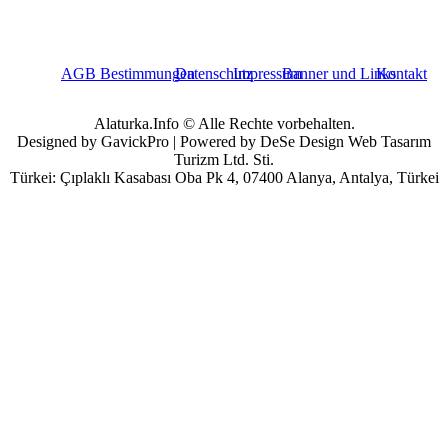
AGB Bestimmungen
Datenschutz
Impressum
Banner und Links
Kontakt
Alaturka.Info © Alle Rechte vorbehalten.
Designed by GavickPro | Powered by DeSe Design Web Tasarım
Turizm Ltd. Sti.
Türkei: Çıplaklı Kasabası Oba Pk 4, 07400 Alanya, Antalya, Türkei
Benutzername
Passwort
Angemeldet bleiben
Passwort vergessen?
Benutzername vergessen?