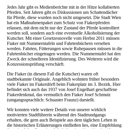
Jedes Jahr gibt es Medienberichte mit in der Hitze kollabierten
Pferden. Seit Jahren gibt es Diskussionen um Schattendächer
für Pferde, diese wurden noch nicht umgesetzt. Die Stadt Wien
hat ein Maßnahmenpaket zum Schutz von Fiakerpferden
erlassen, mit dem nicht nur der Zustand der Pferde kontrolliert
werden soll, sondern auch eine eventuelle Alkoholisierung der
Kutscher. Mit einer Gesetzesnovelle vom Herbst 2011 müssen
Fiaker mit Nummerntafeln und Fahrtenbüchern versehen
werden. Fahrten, Fütterungen sowie Ruhepausen müssen in die
Fahrtenbücher eingetragen werden. Die Nummerntafel hat den
Zweck der schnelleren Identifizierung. Des Weiteren wird die
Konzessionsprüfung verschärft.
Die Fiaker (in diesem Fall die Kutscher) waren oft
stadtbekannte Originale. Angeblich wohnten früher besonders
viele Fiaker im Fiakerdörfl beim Fiakerplatz im 3. Bezirk. Hier
befindet sich auch das 1937 von Josef Engelhart geschaffene
Fiakerdenkmal, das vermutlich den Fiaker Josef Schmutz
(umgangssprachlich: Schuaster Fraunz) darstellt.
Wir konnten viele weitere Details von unserer wirklich
motivierten Stadtführerin während des Stadtrundgangs
erhalten, die gern auch Beispiele aus dem täglichen Leben in
die historischen Erläuterungen einfließen lies, eine Empfehlung