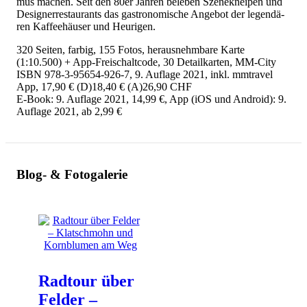
mus ma­chen. Seit den 80er Jah­ren be­le­ben Sze­ne­knei­pen und
De­si­gner­re­stau­rants das gas­tro­no­mi­sche An­ge­bot der le­gen­dä­
ren Kaf­fee­häu­ser und Heu­ri­gen.
320 Seiten, farbig, 155 Fotos, herausnehmbare Karte
(1:10.500) + App-Freischaltcode, 30 Detailkarten, MM-City
ISBN 978-3-95654-926-7, 9. Auflage 2021, inkl. mmtravel
App, 17,90 € (D)18,40 € (A)26,90 CHF
E-Book: 9. Auflage 2021, 14,99 €, App (iOS und Android): 9.
Auflage 2021, ab 2,99 €
Blog- & Fotogalerie
Radtour über
Felder –