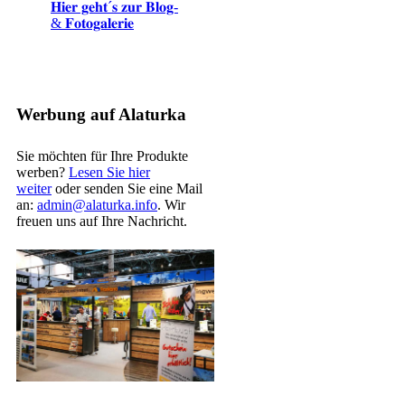
𝐇𝐢𝐞𝐫 𝐠𝐞𝐡𝐭´𝐬 𝐳𝐮𝐫 𝐁𝐥𝐨𝐠-
& 𝐅𝐨𝐭𝐨𝐠𝐚𝐥𝐞𝐫𝐢𝐞
Werbung auf Alaturka
Sie möchten für Ihre Produkte
werben?
Lesen Sie hier
weiter
oder senden Sie eine Mail
an:
admin@alaturka.info
. Wir
freuen uns auf Ihre Nachricht.