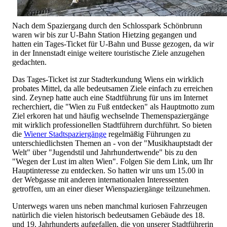
Nach dem Spaziergang durch den Schlosspark Schönbrunn
waren wir bis zur U-Bahn Station Hietzing gegangen und
hatten ein Tages-Ticket für U-Bahn und Busse gezogen, da wir
in der Innenstadt einige weitere touristische Ziele anzugehen
gedachten.
Das Tages-Ticket ist zur Stadterkundung Wiens ein wirklich
probates Mittel, da alle bedeutsamen Ziele einfach zu erreichen
sind. Zeynep hatte auch eine Stadtführung für uns im Internet
recherchiert, die "Wien zu Fuß entdecken" als Hauptmotto zum
Ziel erkoren hat und häufig wechselnde Themenspaziergänge
mit wirklich professionellen Stadtführern durchführt. So bieten
die
Wiener Stadtspaziergänge
regelmäßig Führungen zu
unterschiedlichsten Themen an - von der "Musikhauptstadt der
Welt" über "Jugendstil und Jahrhundertwende" bis zu den
"Wegen der Lust im alten Wien". Folgen Sie dem Link, um Ihr
Hauptinteresse zu entdecken. So hatten wir uns um 15.00 in
der Webgasse mit anderen internationalen Interessenten
getroffen, um an einer dieser Wienspaziergänge teilzunehmen.
Unterwegs waren uns neben manchmal kuriosen Fahrzeugen
natürlich die vielen historisch bedeutsamen Gebäude des 18.
und 19. Jahrhunderts aufgefallen, die von unserer Stadtführerin