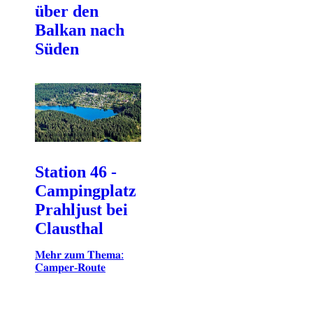
über den
Balkan nach
Süden
Station 46 -
Campingplatz
Prahljust bei
Clausthal
𝐌𝐞𝐡𝐫 𝐳𝐮𝐦 𝐓𝐡𝐞𝐦𝐚:
𝐂𝐚𝐦𝐩𝐞𝐫-𝐑𝐨𝐮𝐭𝐞