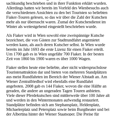
sachkundig beschrieben und in ihrer Funktion erklärt wurden.
Allerdings hatten wir bereits im Vorfeld des Wienbesuchs auch
die verschiedenen Ansichten zu den bei Touristen so beliebten
Fiaker-Touren gelesen, so das wir über die Zahl der Kutschen
mehr als nur überrascht waren. Zumal der Kutschendienst im
Winter als weitestgehend eingestellt beschrieben wurde.
Als Fiaker wird in Wien sowohl eine zweispännige Kutsche
bezeichnet, die von Gästen zur Stadtrundfahrt angemietet
werden kann, als auch deren Kutscher selbst. In Wien wurde
bereits im Jahr 1693 die erste Lizenz für einen Fiaker erteilt.
Um 1700 gab es in Wien ungefähr 700 Fiaker. In der besten
Zeit von 1860 bis 1900 waren es über 1000 Wagen.
Fiaker stellen heute eine beliebte, aber nicht widerspruchslose
Touristenattraktion dar und bieten von mehreren Standplätzen
aus meist Rundfahrten im Bereich der Wiener Altstadt an. Am
Wiener Zentralfriedhof wird ebenfalls eine Rundfahrt
angeboten. 2008 gab es 144 Fiaker, wovon die eine Hälfte an
geraden, die andere an ungeraden Tagen Touren anbieten.
Viele dieser Pferdekutschen sind mittlerweile über 100 Jahre alt
und werden in den Wintermonaten aufwendig restauriert.
Standplätze befinden sich am Stephansplatz, Heldenplatz,
Michaelerplatz und Petersplatz sowie beim Burgtheater und bei
der Albertina hinter der Wiener Staatsoper. Die Preise für