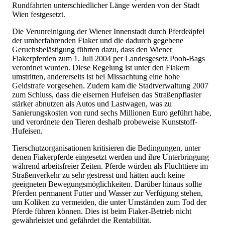
Rundfahrten unterschiedlicher Länge werden von der Stadt
Wien festgesetzt.
Die Verunreinigung der Wiener Innenstadt durch Pferdeäpfel
der umherfahrenden Fiaker und die dadurch gegebene
Geruchsbelästigung führten dazu, dass den Wiener
Fiakerpferden zum 1. Juli 2004 per Landesgesetz Pooh-Bags
verordnet wurden. Diese Regelung ist unter den Fiakern
umstritten, andererseits ist bei Missachtung eine hohe
Geldstrafe vorgesehen. Zudem kam die Stadtverwaltung 2007
zum Schluss, dass die eisernen Hufeisen das Straßenpflaster
stärker abnutzen als Autos und Lastwagen, was zu
Sanierungskosten von rund sechs Millionen Euro geführt habe,
und verordnete den Tieren deshalb probeweise Kunststoff-
Hufeisen.
Tierschutzorganisationen kritisieren die Bedingungen, unter
denen Fiakerpferde eingesetzt werden und ihre Unterbringung
während arbeitsfreier Zeiten. Pferde würden als Fluchttiere im
Straßenverkehr zu sehr gestresst und hätten auch keine
geeigneten Bewegungsmöglichkeiten. Darüber hinaus sollte
Pferden permanent Futter und Wasser zur Verfügung stehen,
um Koliken zu vermeiden, die unter Umständen zum Tod der
Pferde führen können. Dies ist beim Fiaker-Betrieb nicht
gewährleistet und gefährdet die Rentabilität.