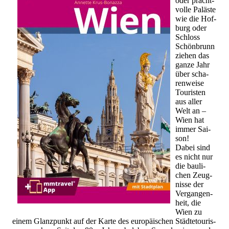
oder pracht­
vol­le Pa­läs­te
wie die Hof­
burg oder
Schloss
Schön­brunn
zie­hen das
ganze Jahr
über scha­
ren­wei­se
Tou­ris­ten
aus aller
Welt an –
Wien hat
immer Sai­
son!
Dabei sind
es nicht nur
die bau­li­
chen Zeug­
nis­se der
Ver­gan­gen­
heit, die
Wien zu
einem Glanz­punkt auf der Karte des eu­ro­päi­schen Städ­te­tou­ris­