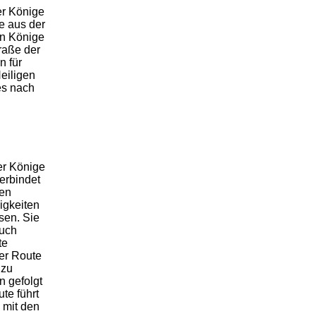
er Könige
e aus der
en Könige
raße der
n für
eiligen
es nach
er Könige
erbindet
ten
gkeiten
sen. Sie
auch
te
er Route
 zu
n gefolgt
te führt
e mit den