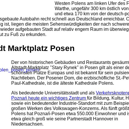
Westen Polens am linken Ufer des 
Warthe, ungefähr 300 km östlich von
und etwa 170 km von der deutsch-p
ausgebaute Autobahn recht schnell aus Deutschland erreichbar.
ig ist, liegen die meisten Sehenswürdigkeiten der nach schwer
il wieder aufgebauten Stadt auf relativ engem Raum im überwie
ut zu Fuß zu erkunden.
dt Marktplatz Posen
Der von historischen Gebäuden und Restaurants gesäum
Altstadt-Marktplatz "Stary Rynek" in Posen gilt als einer d
schönsten Plätze Europas und ist bekannt für sein pulsie
Nachtleben. Der Posener Dom, die erzbischöfliche St.-Pe
Paul-Kathedrale, ist die älteste Kathedrale Polens.
Als bedeutende Universitätsstadt und als
Verkehrsknotenp
Poznań heute ein wichtiges Zentrum
für Bildung, Kultur, 
sowie ein bedeutender Industrie-Standort mit zum Beispie
großen Werken des Volkswagen-Konzerns. Als fünft größt
Polens hat Poznań-Posen etwa 550.000 Einwohner und is
etwa gleich groß wie seine Partnerstadt Hannover in
Niedersachsen.