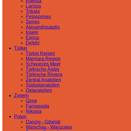
Edessa
Larissa
Trikala
Peloponnes
Serres
Alexandroupolis
Inseln
Epirus
Delphi
Türkei
Türkei Reisen
Marmara Region
Schwarzes Meer
Türkische Ägäis
Türkische Riviera
Zentral Anatolien
Südostanatolien
Ostanatolien
Zypern
Girne
Famagusta
Nikosia
Polen
Danzig - Gdańsk
Warschau - Warszawa