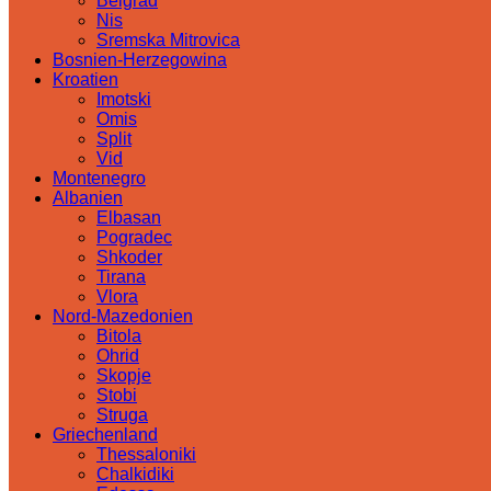
Belgrad
Nis
Sremska Mitrovica
Bosnien-Herzegowina
Kroatien
Imotski
Omis
Split
Vid
Montenegro
Albanien
Elbasan
Pogradec
Shkoder
Tirana
Vlora
Nord-Mazedonien
Bitola
Ohrid
Skopje
Stobi
Struga
Griechenland
Thessaloniki
Chalkidiki