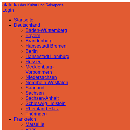
alaturka
das Kultur und Reiseportal
Login
Startseite
Deutschland
Baden-Württemberg
Bayern
Brandenburg
Hansestadt Bremen
Berlin
Hansestadt Hamburg
Hessen
Mecklenburg-
Vorpommern
Niedersachsen
Nordrhein-Westfalen
Saarland
Sachsen
Sachsen-Anhalt
Schleswig-Holstein
Rheinland-Pfalz
Thüringen
Frankreich
Marseille
Paris