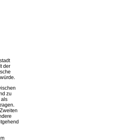
stadt
t der
tsche
 würde.
wischen
nd zu
 als
tragen.
 Zweiten
ondere
eitgehend
im