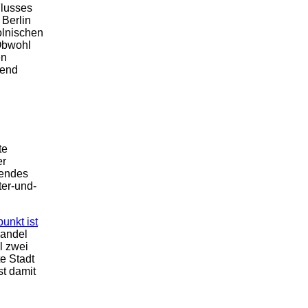
Flusses
 Berlin
olnischen
 Obwohl
en
gend
te
er
rendes
ter-und-
unkt ist
Handel
l zwei
e Stadt
t damit