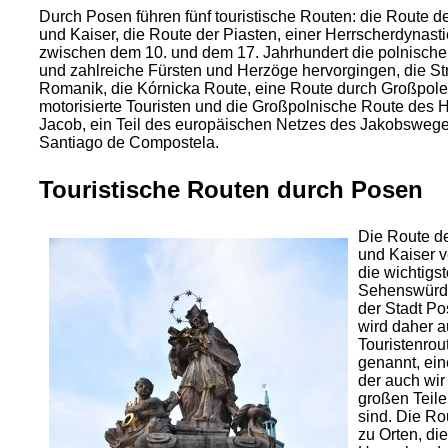
Durch Posen führen fünf touristische Routen: die Route d
und Kaiser, die Route der Piasten, einer Herrscherdynasti
zwischen dem 10. und dem 17. Jahrhundert die polnisch
und zahlreiche Fürsten und Herzöge hervorgingen, die St
Romanik, die Kórnicka Route, eine Route durch Großpole
motorisierte Touristen und die Großpolnische Route des H
Jacob, ein Teil des europäischen Netzes des Jakobsweg
Santiago de Compostela.
Touristische Routen durch Posen
Die Route d
und Kaiser v
die wichtigs
Sehenswürdi
der Stadt Po
wird daher 
Touristenrou
genannt, ein
der auch wir
großen Teile
sind. Die Rou
zu Orten, di