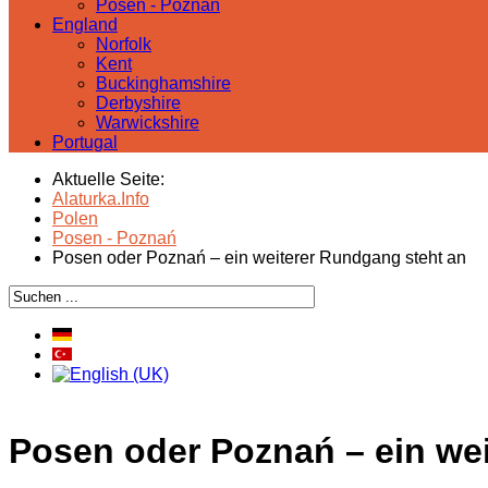
Posen - Poznań
England
Norfolk
Kent
Buckinghamshire
Derbyshire
Warwickshire
Portugal
Aktuelle Seite:
Alaturka.Info
Polen
Posen - Poznań
Posen oder Poznań – ein weiterer Rundgang steht an
Posen oder Poznań – ein we