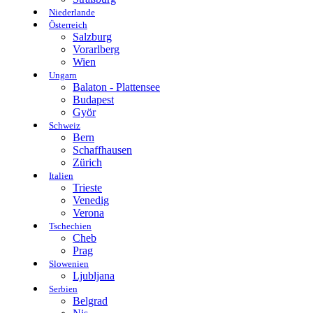
Niederlande
Österreich
Salzburg
Vorarlberg
Wien
Ungarn
Balaton - Plattensee
Budapest
Györ
Schweiz
Bern
Schaffhausen
Zürich
Italien
Trieste
Venedig
Verona
Tschechien
Cheb
Prag
Slowenien
Ljubljana
Serbien
Belgrad