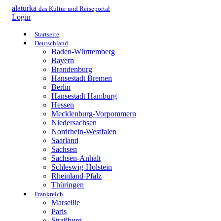
alaturka
das Kultur und Reiseportal
Login
Startseite
Deutschland
Baden-Württemberg
Bayern
Brandenburg
Hansestadt Bremen
Berlin
Hansestadt Hamburg
Hessen
Mecklenburg-Vorpommern
Niedersachsen
Nordrhein-Westfalen
Saarland
Sachsen
Sachsen-Anhalt
Schleswig-Holstein
Rheinland-Pfalz
Thüringen
Frankreich
Marseille
Paris
Straßburg