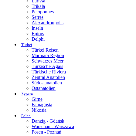
Larissa
Trikala
Peloponnes
Serres
Alexandroupolis
Inseln
Epirus
Delphi
Türkei
Türkei Reisen
Marmara Region
Schwarzes Meer
Türkische Ägäis
Türkische Riviera
Zentral Anatolien
Südostanatolien
Ostanatolien
Zypern
Girne
Famagusta
Nikosia
Polen
Danzig - Gdańsk
Warschau - Warszawa
Posen - Poznań