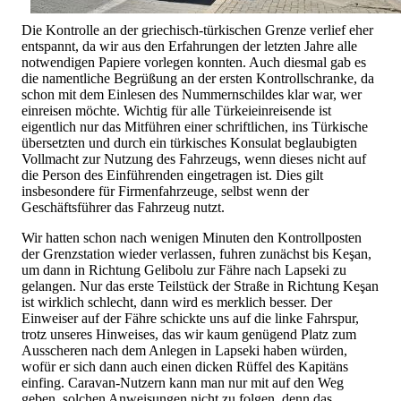
Die Kontrolle an der griechisch-türkischen Grenze verlief eher
entspannt, da wir aus den Erfahrungen der letzten Jahre alle
notwendigen Papiere vorlegen konnten. Auch diesmal gab es
die namentliche Begrüßung an der ersten Kontrollschranke, da
schon mit dem Einlesen des Nummernschildes klar war, wer
einreisen möchte. Wichtig für alle Türkeieinreisende ist
eigentlich nur das Mitführen einer schriftlichen, ins Türkische
übersetzten und durch ein türkisches Konsulat beglaubigten
Vollmacht zur Nutzung des Fahrzeugs, wenn dieses nicht auf
die Person des Einführenden eingetragen ist. Dies gilt
insbesondere für Firmenfahrzeuge, selbst wenn der
Geschäftsführer das Fahrzeug nutzt.
Wir hatten schon nach wenigen Minuten den Kontrollposten
der Grenzstation wieder verlassen, fuhren zunächst bis Keşan,
um dann in Richtung Gelibolu zur Fähre nach Lapseki zu
gelangen. Nur das erste Teilstück der Straße in Richtung Keşan
ist wirklich schlecht, dann wird es merklich besser. Der
Einweiser auf der Fähre schickte uns auf die linke Fahrspur,
trotz unseres Hinweises, das wir kaum genügend Platz zum
Ausscheren nach dem Anlegen in Lapseki haben würden,
wofür er sich dann auch einen dicken Rüffel des Kapitäns
einfing. Caravan-Nutzern kann man nur mit auf den Weg
geben, solchen Anweisungen nicht zu folgen, denn das