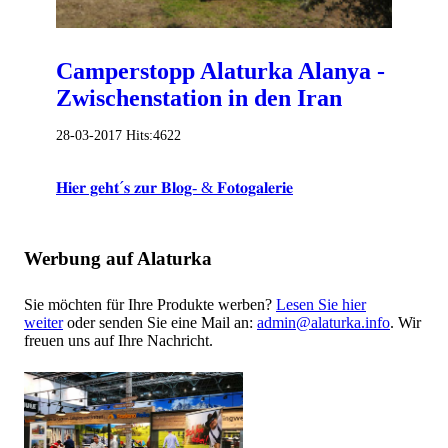
Camperstopp Alaturka Alanya -
Zwischenstation in den Iran
28-03-2017
Hits:
4622
𝐇𝐢𝐞𝐫 𝐠𝐞𝐡𝐭´𝐬 𝐳𝐮𝐫 𝐁𝐥𝐨𝐠- & 𝐅𝐨𝐭𝐨𝐠𝐚𝐥𝐞𝐫𝐢𝐞
Werbung auf Alaturka
Sie möchten für Ihre Produkte werben?
Lesen Sie hier
weiter
oder senden Sie eine Mail an:
admin@alaturka.info
. Wir
freuen uns auf Ihre Nachricht.