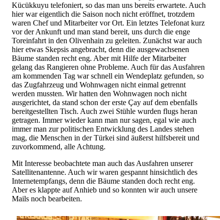
Kücükkuyu telefoniert, so das man uns bereits erwartete. Auch
hier war eigentlich die Saison noch nicht eröffnet, trotzdem
waren Chef und Mitarbeiter vor Ort. Ein letztes Telefonat kurz
vor der Ankunft und man stand bereit, uns durch die enge
Toreinfahrt in den Olivenhain zu geleiten. Zunächst war auch
hier etwas Skepsis angebracht, denn die ausgewachsenen
Bäume standen recht eng. Aber mit Hilfe der Mitarbeiter
gelang das Rangieren ohne Probleme. Auch für das Ausfahren
am kommenden Tag war schnell ein Wendeplatz gefunden, so
das Zugfahrzeug und Wohnwagen nicht einmal getrennt
werden mussten. Wir hatten den Wohnwagen noch nicht
ausgerichtet, da stand schon der erste Çay auf dem ebenfalls
bereitgestellten Tisch. Auch zwei Stühle wurden flugs heran
getragen. Immer wieder kann man nur sagen, egal wie auch
immer man zur politischen Entwicklung des Landes stehen
mag, die Menschen in der Türkei sind äußerst hilfsbereit und
zuvorkommend, alle Achtung.
Mit Interesse beobachtete man auch das Ausfahren unserer
Satellitenantenne. Auch wir waren gespannt hinsichtlich des
Internetempfangs, denn die Bäume standen doch recht eng.
Aber es klappte auf Anhieb und so konnten wir auch unsere
Mails noch bearbeiten.