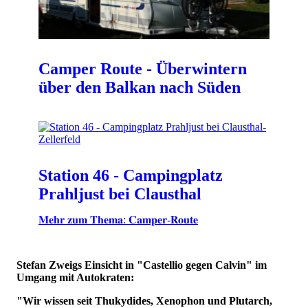
Camper Route - Überwintern
über den Balkan nach Süden
Station 46 - Campingplatz
Prahljust bei Clausthal
𝐌𝐞𝐡𝐫 𝐳𝐮𝐦 𝐓𝐡𝐞𝐦𝐚: 𝐂𝐚𝐦𝐩𝐞𝐫-𝐑𝐨𝐮𝐭𝐞
Stefan Zweigs Einsicht in "Castellio gegen Calvin" im
Umgang mit Autokraten:
"Wir wissen seit Thukydides, Xenophon und Plutarch,