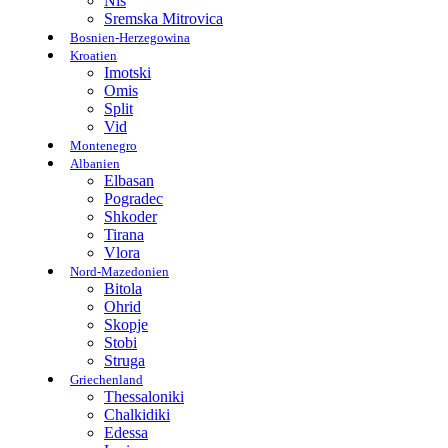
Nis
Sremska Mitrovica
Bosnien-Herzegowina
Kroatien
Imotski
Omis
Split
Vid
Montenegro
Albanien
Elbasan
Pogradec
Shkoder
Tirana
Vlora
Nord-Mazedonien
Bitola
Ohrid
Skopje
Stobi
Struga
Griechenland
Thessaloniki
Chalkidiki
Edessa