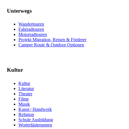
Unterwegs
Wandertouren
Fahrradtouren
Motorradtouren
Projekt Migration, Reisen & Förderer
Camper Route & Outdoor Optionen
Kultur
Kultur
Literatur
Theater
Filme
Musik
Kunst | Handwerk
Religion
Schule Ausbildung
Worterläuterungen