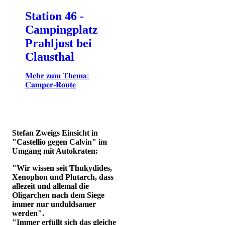
Station 46 -
Campingplatz
Prahljust bei
Clausthal
𝐌𝐞𝐡𝐫 𝐳𝐮𝐦 𝐓𝐡𝐞𝐦𝐚:
𝐂𝐚𝐦𝐩𝐞𝐫-𝐑𝐨𝐮𝐭𝐞
Stefan Zweigs Einsicht in
"Castellio gegen Calvin" im
Umgang mit Autokraten:
"Wir wissen seit Thukydides,
Xenophon und Plutarch, dass
allezeit und allemal die
Oligarchen nach dem Siege
immer nur unduldsamer
werden".
"Immer erfüllt sich das gleiche