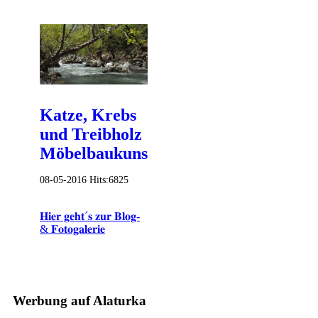
Katze, Krebs
und Treibholz
Möbelbaukunst
08-05-2016
Hits:
6825
𝐇𝐢𝐞𝐫 𝐠𝐞𝐡𝐭´𝐬 𝐳𝐮𝐫 𝐁𝐥𝐨𝐠-
& 𝐅𝐨𝐭𝐨𝐠𝐚𝐥𝐞𝐫𝐢𝐞
Werbung auf Alaturka