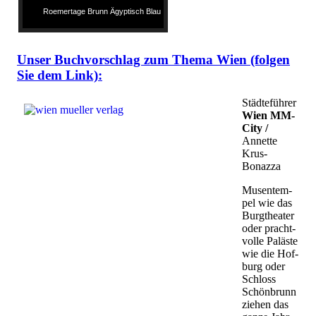
Roemertage Brunn Ägyptisch Blau
Unser Buchvorschlag zum Thema Wien (folgen
Sie dem Link):
Städteführer
Wien MM-
City /
Annette
Krus-
Bonazza
Mu­sen­tem­
pel wie das
Burg­thea­ter
oder pracht­
vol­le Pa­läs­te
wie die Hof­
burg oder
Schloss
Schön­brunn
zie­hen das