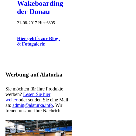
Wakeboarding auf
der Donau
21-08-2017
Hits:
6305
𝐇𝐢𝐞𝐫 𝐠𝐞𝐡𝐭´𝐬 𝐳𝐮𝐫 𝐁𝐥𝐨𝐠-
& 𝐅𝐨𝐭𝐨𝐠𝐚𝐥𝐞𝐫𝐢𝐞
Werbung auf Alaturka
Sie möchten für Ihre Produkte
werben?
Lesen Sie hier
weiter
oder senden Sie eine Mail
an:
admin@alaturka.info
. Wir
freuen uns auf Ihre Nachricht.