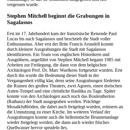
vergessen wurde.
Stephen Mitchell beginnt die Grabungen in
Sagalassos
Erst im 17. Jahrhundert kam der französische Reisende Paul
Lucas bis nach Sagalassos und beschrieb die Stadt voller
Enthusiasmus. Aber erst der Brite Francis Arundell konnte
durch kleinere Ausgrabungen die Stadt mit Sagalassos
identifizieren. Ein Team von englischen Historikern und
Ausgräbern, angeführt von Stephen Mitchell begann 1985 mit
Arbeiten zur Freilegung, die dann von dem belgischen
Archäologen Prof. Dr. Marc Waelkens fortgesetzt wurden. Erst
durch ihn wurde die Bedeutung dieser Stadt in der
Vergangenheit völlig klar, denn seine Ausgrabungen förderten
die Ruinen des großen Theaters, zwei Agoren, einen dorischen
Anten-Tempel und eine christliche Basilika zu Tage. Später
konnte von den Archäologen auch noch das Bouleutherion
(Rathaus) der Stadt ausgegraben werden. Prächtige
Mosaikfußböden, die dabei auch freigelegt wurden, erinnern an
die Umnutzung zu einer Kirche. Im weiteren Verlauf der
Ausgrabungen konnte auch die hellenistische Brunnenanlage
wieder freigelegt werden, die dann auch wieder frisches
Quellwasser hervor sprudeln lies.