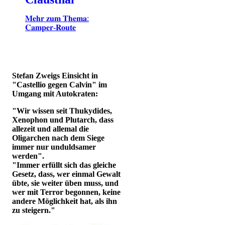
𝐌𝐞𝐡𝐫 𝐳𝐮𝐦 𝐓𝐡𝐞𝐦𝐚:
𝐂𝐚𝐦𝐩𝐞𝐫-𝐑𝐨𝐮𝐭𝐞
Stefan Zweigs Einsicht in
"Castellio gegen Calvin" im
Umgang mit Autokraten:
"Wir wissen seit Thukydides,
Xenophon und Plutarch, dass
allezeit und allemal die
Oligarchen nach dem Siege
immer nur unduldsamer
werden".
"Immer erfüllt sich das gleiche
Gesetz, dass, wer einmal Gewalt
übte, sie weiter üben muss, und
wer mit Terror begonnen, keine
andere Möglichkeit hat, als ihn
zu steigern."