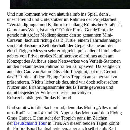
Und nun kommen wir von alaturka.info ins Spiel, denn ...
unser Freund und Unterstützer im Rahmen der Projektarbeit
"Verständigungs- und Kulturreise entlang Römischer Straßen",
Gernot aus Wien, ist auch CEO der Firma GentleTent, die
gerade mit großer Medienpräsenz den so genannten Mini-
Caravan, fachlich richtig das B Turtle, einem Fahrradanhänger
samt aufblasbarem Zelt oberhalb der Gepäckfläche auf den
einschlägigen Messen sehr erfolgreich präsentiert. Unmittelbar
gab es von Privat großes Kaufinteresse allerdings auch am
Konzept des Aufbaus eines Netzwerkes von Verleih-Stationen
an den bekanntesten Fahrradrouten Europaweit. Da zeitgleich
auch der Caravan-Salon Düsseldorf beginnt, bat uns Gernot
das B Turtle auf dem Flying Grass Teppich an seiner statt zu
präsentieren. Nichts lieber als das, sind wir doch selbst schon
Nutzer und Erfahrungssammler des B Turtle gewesen und
damit begeisterter Vertreter dieses innovativen
Reisezeltanhängers für das Fahrrad.
Und somit wird die Sache rund, denn das Motto „Alles rund
ums Rad“ ist am 24. und 25. August das Motto auf dem Flying
Grass Carpet. Dann steht der Teppich ganz im Zeichen
der
Deutschland Tour
in Trier. An diesen beiden Tagen könnt
ihr Profiradsport hautnah erleben, aber auch selbst aufs Rad