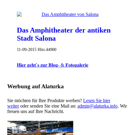
Das Amphitheater der antiken
Stadt Salona
11-09-2015
Hits:
44900
𝐇𝐢𝐞𝐫 𝐠𝐞𝐡𝐭´𝐬 𝐳𝐮𝐫 𝐁𝐥𝐨𝐠- & 𝐅𝐨𝐭𝐨𝐠𝐚𝐥𝐞𝐫𝐢𝐞
Werbung auf Alaturka
Sie möchten für Ihre Produkte werben?
Lesen Sie hier
weiter
oder senden Sie eine Mail an:
admin@alaturka.info
. Wir
freuen uns auf Ihre Nachricht.