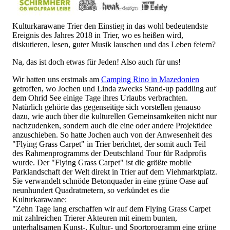
Kulturkarawane Trier den Einstieg in das wohl bedeutendste
Ereignis des Jahres 2018 in Trier, wo es heißen wird,
diskutieren, lesen, guter Musik lauschen und das Leben feiern?
Na, das ist doch etwas für Jeden! Also auch für uns!
Wir hatten uns erstmals am
Camping Rino in Mazedonien
getroffen, wo Jochen und Linda zwecks Stand-up paddling auf
dem Ohrid See einige Tage ihres Urlaubs verbrachten.
Natürlich gehörte das gegenseitige sich vorstellen genauso
dazu, wie auch über die kulturellen Gemeinsamkeiten nicht nur
nachzudenken, sondern auch die eine oder andere Projektidee
anzuschieben. So hatte Jochen auch von der Anwesenheit des
"Flying Grass Carpet" in Trier berichtet, der somit auch Teil
des Rahmenprogramms der Deutschland Tour für Radprofis
wurde. Der "Flying Grass Carpet" ist die größte mobile
Parklandschaft der Welt direkt in Trier auf dem Viehmarktplatz.
Sie verwandelt schnöde Betonquader in eine grüne Oase auf
neunhundert Quadratmetern, so verkündet es die
Kulturkarawane:
"Zehn Tage lang erschaffen wir auf dem Flying Grass Carpet
mit zahlreichen Trierer Akteuren mit einem bunten,
unterhaltsamen Kunst-, Kultur- und Sportprogramm eine grüne