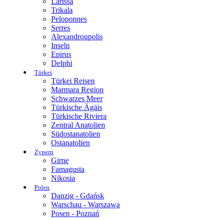
Larissa
Trikala
Peloponnes
Serres
Alexandroupolis
Inseln
Epirus
Delphi
Türkei
Türkei Reisen
Marmara Region
Schwarzes Meer
Türkische Ägäis
Türkische Riviera
Zentral Anatolien
Südostanatolien
Ostanatolien
Zypern
Girne
Famagusta
Nikosia
Polen
Danzig - Gdańsk
Warschau - Warszawa
Posen - Poznań