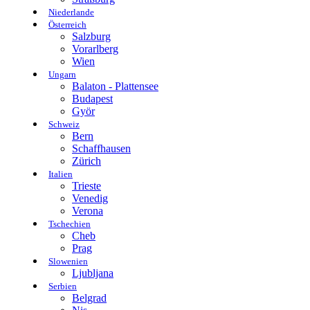
Niederlande
Österreich
Salzburg
Vorarlberg
Wien
Ungarn
Balaton - Plattensee
Budapest
Györ
Schweiz
Bern
Schaffhausen
Zürich
Italien
Trieste
Venedig
Verona
Tschechien
Cheb
Prag
Slowenien
Ljubljana
Serbien
Belgrad