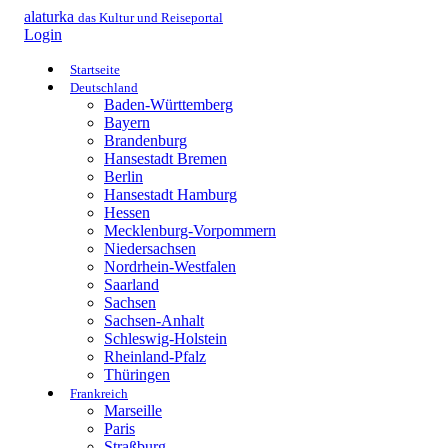
alaturka
das Kultur und Reiseportal
Login
Startseite
Deutschland
Baden-Württemberg
Bayern
Brandenburg
Hansestadt Bremen
Berlin
Hansestadt Hamburg
Hessen
Mecklenburg-Vorpommern
Niedersachsen
Nordrhein-Westfalen
Saarland
Sachsen
Sachsen-Anhalt
Schleswig-Holstein
Rheinland-Pfalz
Thüringen
Frankreich
Marseille
Paris
Straßburg