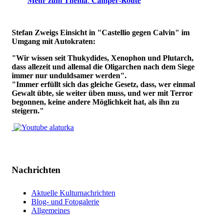
𝐌𝐞𝐡𝐫 𝐳𝐮𝐦 𝐓𝐡𝐞𝐦𝐚: 𝐂𝐚𝐦𝐩𝐞𝐫-𝐑𝐨𝐮𝐭𝐞
Stefan Zweigs Einsicht in "Castellio gegen Calvin" im
Umgang mit Autokraten:
"Wir wissen seit Thukydides, Xenophon und Plutarch,
dass allezeit und allemal die Oligarchen nach dem Siege
immer nur unduldsamer werden".
"Immer erfüllt sich das gleiche Gesetz, dass, wer einmal
Gewalt übte, sie weiter üben muss, und wer mit Terror
begonnen, keine andere Möglichkeit hat, als ihn zu
steigern."
Nachrichten
Aktuelle Kulturnachrichten
Blog- und Fotogalerie
Allgemeines