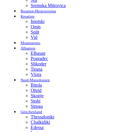
Nis
Sremska Mitrovica
Bosnien-Herzegowina
Kroatien
Imotski
Omis
Split
Vid
Montenegro
Albanien
Elbasan
Pogradec
Shkoder
Tirana
Vlora
Nord-Mazedonien
Bitola
Ohrid
Skopje
Stobi
Struga
Griechenland
Thessaloniki
Chalkidiki
Edessa