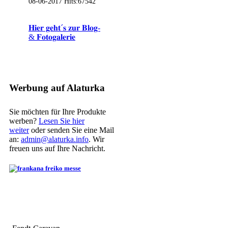
08-06-2017
Hits:
67542
𝐇𝐢𝐞𝐫 𝐠𝐞𝐡𝐭´𝐬 𝐳𝐮𝐫 𝐁𝐥𝐨𝐠-
& 𝐅𝐨𝐭𝐨𝐠𝐚𝐥𝐞𝐫𝐢𝐞
Werbung auf Alaturka
Sie möchten für Ihre Produkte
werben?
Lesen Sie hier
weiter
oder senden Sie eine Mail
an:
admin@alaturka.info
. Wir
freuen uns auf Ihre Nachricht.