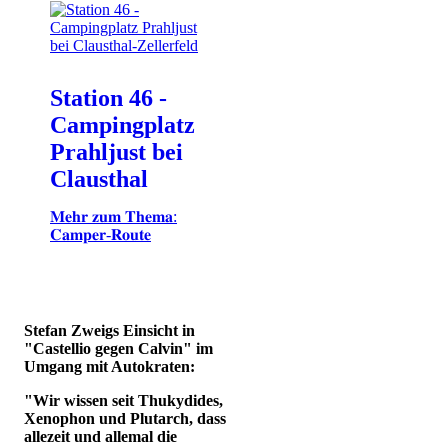
Station 46 -
Campingplatz
Prahljust bei
Clausthal
𝐌𝐞𝐡𝐫 𝐳𝐮𝐦 𝐓𝐡𝐞𝐦𝐚:
𝐂𝐚𝐦𝐩𝐞𝐫-𝐑𝐨𝐮𝐭𝐞
Stefan Zweigs Einsicht in
"Castellio gegen Calvin" im
Umgang mit Autokraten:
"Wir wissen seit Thukydides,
Xenophon und Plutarch, dass
allezeit und allemal die