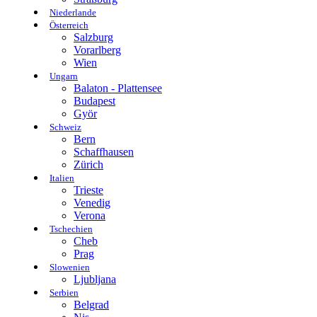
Niederlande
Österreich
Salzburg
Vorarlberg
Wien
Ungarn
Balaton - Plattensee
Budapest
Györ
Schweiz
Bern
Schaffhausen
Zürich
Italien
Trieste
Venedig
Verona
Tschechien
Cheb
Prag
Slowenien
Ljubljana
Serbien
Belgrad