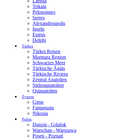
Larissa
Trikala
Peloponnes
Serres
Alexandroupolis
Inseln
Epirus
Delphi
Türkei
Türkei Reisen
Marmara Region
Schwarzes Meer
Türkische Ägäis
Türkische Riviera
Zentral Anatolien
Südostanatolien
Ostanatolien
Zypern
Girne
Famagusta
Nikosia
Polen
Danzig - Gdańsk
Warschau - Warszawa
Posen - Poznań