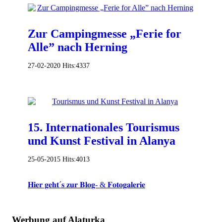
Zur Campingmesse „Ferie for
Alle” nach Herning
27-02-2020
Hits:
4337
15. Internationales Tourismus
und Kunst Festival in Alanya
25-05-2015
Hits:
4013
𝐇𝐢𝐞𝐫 𝐠𝐞𝐡𝐭´𝐬 𝐳𝐮𝐫 𝐁𝐥𝐨𝐠- & 𝐅𝐨𝐭𝐨𝐠𝐚𝐥𝐞𝐫𝐢𝐞
Werbung auf Alaturka