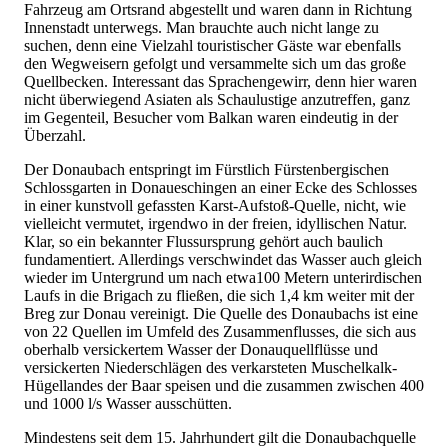
Fahrzeug am Ortsrand abgestellt und waren dann in Richtung
Innenstadt unterwegs. Man brauchte auch nicht lange zu
suchen, denn eine Vielzahl touristischer Gäste war ebenfalls
den Wegweisern gefolgt und versammelte sich um das große
Quellbecken. Interessant das Sprachengewirr, denn hier waren
nicht überwiegend Asiaten als Schaulustige anzutreffen, ganz
im Gegenteil, Besucher vom Balkan waren eindeutig in der
Überzahl.
Der Donaubach entspringt im Fürstlich Fürstenbergischen
Schlossgarten in Donaueschingen an einer Ecke des Schlosses
in einer kunstvoll gefassten Karst-Aufstoß-Quelle, nicht, wie
vielleicht vermutet, irgendwo in der freien, idyllischen Natur.
Klar, so ein bekannter Flussursprung gehört auch baulich
fundamentiert. Allerdings verschwindet das Wasser auch gleich
wieder im Untergrund um nach etwa100 Metern unterirdischen
Laufs in die Brigach zu fließen, die sich 1,4 km weiter mit der
Breg zur Donau vereinigt. Die Quelle des Donaubachs ist eine
von 22 Quellen im Umfeld des Zusammenflusses, die sich aus
oberhalb versickertem Wasser der Donauquellflüsse und
versickerten Niederschlägen des verkarsteten Muschelkalk-
Hügellandes der Baar speisen und die zusammen zwischen 400
und 1000 l/s Wasser ausschütten.
Mindestens seit dem 15. Jahrhundert gilt die Donaubachquelle