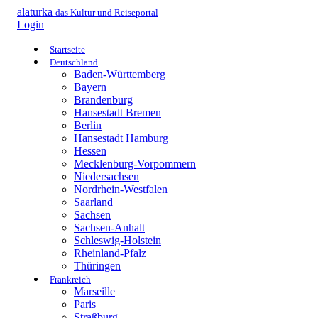
alaturka
das Kultur und Reiseportal
Login
Startseite
Deutschland
Baden-Württemberg
Bayern
Brandenburg
Hansestadt Bremen
Berlin
Hansestadt Hamburg
Hessen
Mecklenburg-Vorpommern
Niedersachsen
Nordrhein-Westfalen
Saarland
Sachsen
Sachsen-Anhalt
Schleswig-Holstein
Rheinland-Pfalz
Thüringen
Frankreich
Marseille
Paris
Straßburg