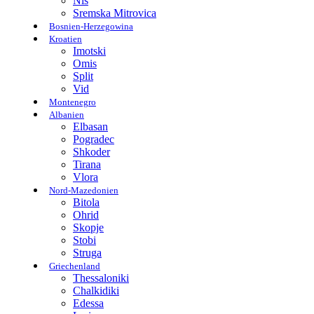
Nis
Sremska Mitrovica
Bosnien-Herzegowina
Kroatien
Imotski
Omis
Split
Vid
Montenegro
Albanien
Elbasan
Pogradec
Shkoder
Tirana
Vlora
Nord-Mazedonien
Bitola
Ohrid
Skopje
Stobi
Struga
Griechenland
Thessaloniki
Chalkidiki
Edessa