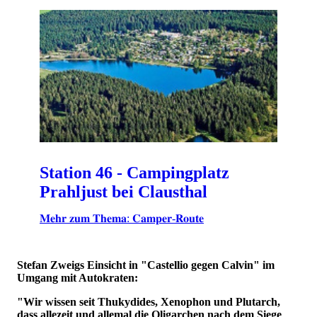
Station 46 - Campingplatz
Prahljust bei Clausthal
𝐌𝐞𝐡𝐫 𝐳𝐮𝐦 𝐓𝐡𝐞𝐦𝐚: 𝐂𝐚𝐦𝐩𝐞𝐫-𝐑𝐨𝐮𝐭𝐞
Stefan Zweigs Einsicht in "Castellio gegen Calvin" im
Umgang mit Autokraten:
"Wir wissen seit Thukydides, Xenophon und Plutarch,
dass allezeit und allemal die Oligarchen nach dem Siege