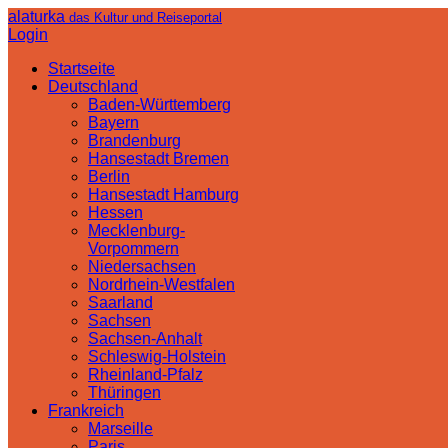
alaturka
das Kultur und Reiseportal
Login
Startseite
Deutschland
Baden-Württemberg
Bayern
Brandenburg
Hansestadt Bremen
Berlin
Hansestadt Hamburg
Hessen
Mecklenburg-
Vorpommern
Niedersachsen
Nordrhein-Westfalen
Saarland
Sachsen
Sachsen-Anhalt
Schleswig-Holstein
Rheinland-Pfalz
Thüringen
Frankreich
Marseille
Paris