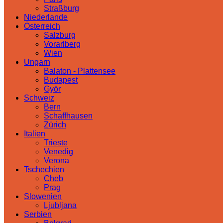
Straßburg
Niederlande
Österreich
Salzburg
Vorarlberg
Wien
Ungarn
Balaton - Plattensee
Budapest
Györ
Schweiz
Bern
Schaffhausen
Zürich
Italien
Trieste
Venedig
Verona
Tschechien
Cheb
Prag
Slowenien
Ljubljana
Serbien