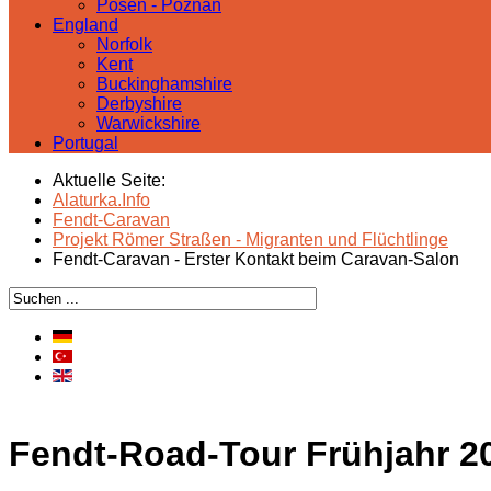
Posen - Poznań
England
Norfolk
Kent
Buckinghamshire
Derbyshire
Warwickshire
Portugal
Aktuelle Seite:
Alaturka.Info
Fendt-Caravan
Projekt Römer Straßen - Migranten und Flüchtlinge
Fendt-Caravan - Erster Kontakt beim Caravan-Salon
Fendt-Road-Tour Frühjahr 20