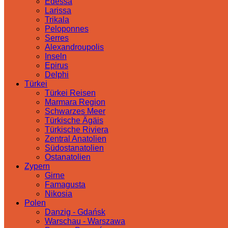
Edessa
Larissa
Trikala
Peloponnes
Serres
Alexandroupolis
Inseln
Epirus
Delphi
Türkei
Türkei Reisen
Marmara Region
Schwarzes Meer
Türkische Ägäis
Türkische Riviera
Zentral Anatolien
Südostanatolien
Ostanatolien
Zypern
Girne
Famagusta
Nikosia
Polen
Danzig - Gdańsk
Warschau - Warszawa