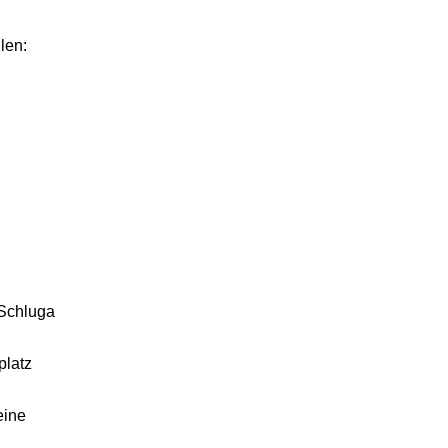
len:
 Schluga
platz
eine