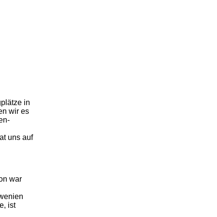
plätze in
en wir es
en-
t uns auf
ion war
owenien
, ist