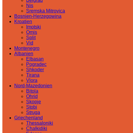
Belgrad
Nis
Sremska Mitrovica
Bosnien-Herzegowina
Kroatien
Imotski
Omis
Split
Vid
Montenegro
Albanien
Elbasan
Pogradec
Shkoder
Tirana
Vlora
Nord-Mazedonien
Bitola
Ohrid
Skopje
Stobi
Struga
Griechenland
Thessaloniki
Chalkidiki