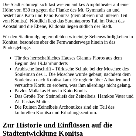
Die Stadt schmiegt sich fast wie ein antikes Amphitheater auf einer
Höhe von 630 m gegen die Flanke des Mt. Gymnadis an und
besteht aus Kato und Pano Konitsa (dem oberen und unteren Teil
von Konitsa). Nördlich liegt das Sarantaporos Tal, im Osten das
Aoostal und die Ebene, Klidonia liegen südlich der Stadt.
Für den Stadtrundgang empfehlen wir einige Sehenswürdigkeiten in
Konitsa, besonders aber die Fernwanderwege hinein in das
Pindosgebirge:
Tür des herrschaftliches Hauses Giannis Floros aus dem
Beginn des 19.Jahrhunderts
Arabische Inschrift - Türkische Schule bei der Moschee des
Souleiman des 1. Die Moschee wurde gebaut, nachdem dem
Souleiman nach Konitsa kam. Er regierte über Albanien und
versuchte Korfu zu erobern, was ihm allerdings nicht gelang.
Pavlos Maliakas Haus in Kato Konitsa
Das Große Tor: Steinreliefs der Zeinelbeis, Hamkos Vater und
Ali Pashas Mutter.
Die Ruinen Zeinelbeis Archontikos sind ein Teil des
kulturellen Konitsa und Erholungszentrum.
Zur Historie und Einflüssen auf die
Stadtentwicklung Konitsa