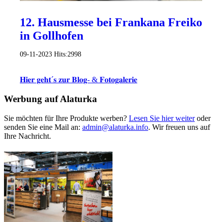
12. Hausmesse bei Frankana Freiko
in Gollhofen
09-11-2023
Hits:
2998
𝐇𝐢𝐞𝐫 𝐠𝐞𝐡𝐭´𝐬 𝐳𝐮𝐫 𝐁𝐥𝐨𝐠- & 𝐅𝐨𝐭𝐨𝐠𝐚𝐥𝐞𝐫𝐢𝐞
Werbung auf Alaturka
Sie möchten für Ihre Produkte werben?
Lesen Sie hier weiter
oder
senden Sie eine Mail an:
admin@alaturka.info
. Wir freuen uns auf
Ihre Nachricht.