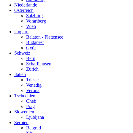
Niederlande
Österreich
Salzburg
Vorarlberg
Wien
Ungarn
Balaton - Plattensee
Budapest
Györ
Schweiz
Bern
Schaffhausen
Zürich
Italien
Trieste
Venedig
Verona
Tschechien
Cheb
Prag
Slowenien
Ljubljana
Serbien
Belgrad