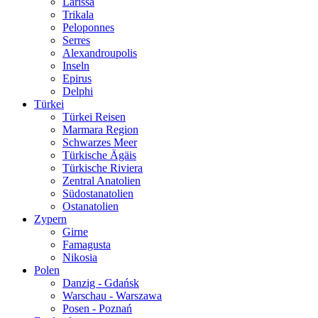
Larissa
Trikala
Peloponnes
Serres
Alexandroupolis
Inseln
Epirus
Delphi
Türkei
Türkei Reisen
Marmara Region
Schwarzes Meer
Türkische Ägäis
Türkische Riviera
Zentral Anatolien
Südostanatolien
Ostanatolien
Zypern
Girne
Famagusta
Nikosia
Polen
Danzig - Gdańsk
Warschau - Warszawa
Posen - Poznań