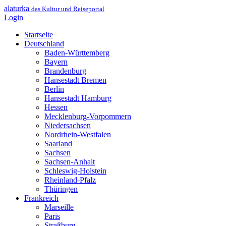
alaturka
das Kultur und Reiseportal
Login
Startseite
Deutschland
Baden-Württemberg
Bayern
Brandenburg
Hansestadt Bremen
Berlin
Hansestadt Hamburg
Hessen
Mecklenburg-Vorpommern
Niedersachsen
Nordrhein-Westfalen
Saarland
Sachsen
Sachsen-Anhalt
Schleswig-Holstein
Rheinland-Pfalz
Thüringen
Frankreich
Marseille
Paris
Straßburg