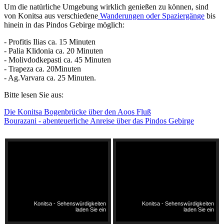
Um die natürliche Umgebung wirklich genießen zu können, sind
von Konitsa aus verschiedene
Wanderungen oder Spaziergänge
bis
hinein in das Pindos Gebirge möglich:
- Profitis Ilias ca. 15 Minuten
- Palia Klidonia ca. 20 Minuten
- Molivdodkepasti ca. 45 Minuten
- Trapeza ca. 20Minuten
- Ag.Varvara ca. 25 Minuten.
Bitte lesen Sie aus:
Die Konitsa Bogenbrücke über den Aoos Fluß
Bourazani - abenteuerliche Anreise über das Pindos Gebirge
Konitsa - Sehenswürdigkeiten
Konitsa - Sehenswürdigkeiten
laden Sie ein
laden Sie ein