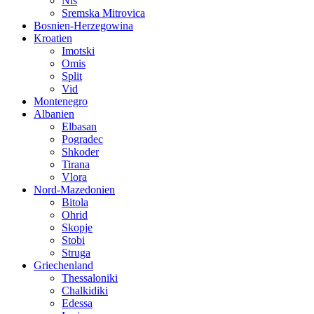
Nis
Sremska Mitrovica
Bosnien-Herzegowina
Kroatien
Imotski
Omis
Split
Vid
Montenegro
Albanien
Elbasan
Pogradec
Shkoder
Tirana
Vlora
Nord-Mazedonien
Bitola
Ohrid
Skopje
Stobi
Struga
Griechenland
Thessaloniki
Chalkidiki
Edessa