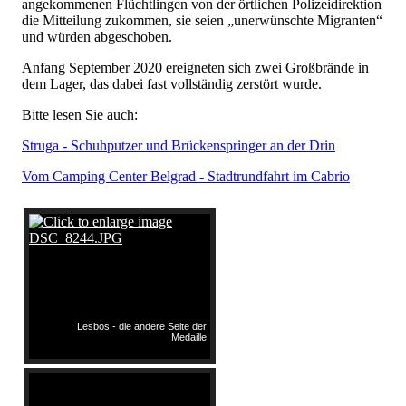
angekommenen Flüchtlingen von der örtlichen Polizeidirektion
die Mitteilung zukommen, sie seien „unerwünschte Migranten“
und würden abgeschoben.
Anfang September 2020 ereigneten sich zwei Großbrände in
dem Lager, das dabei fast vollständig zerstört wurde.
Bitte lesen Sie auch:
Struga - Schuhputzer und Brückenspringer an der Drin
Vom Camping Center Belgrad - Stadtrundfahrt im Cabrio
Lesbos - die andere Seite der
Medaille