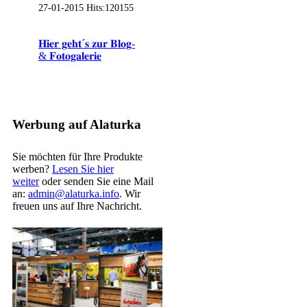
27-01-2015
Hits:
120155
𝐇𝐢𝐞𝐫 𝐠𝐞𝐡𝐭´𝐬 𝐳𝐮𝐫 𝐁𝐥𝐨𝐠-
& 𝐅𝐨𝐭𝐨𝐠𝐚𝐥𝐞𝐫𝐢𝐞
Werbung auf Alaturka
Sie möchten für Ihre Produkte
werben?
Lesen Sie hier
weiter
oder senden Sie eine Mail
an:
admin@alaturka.info
. Wir
freuen uns auf Ihre Nachricht.