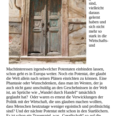
sind,
vielleicht
daraus
gelernt
haben und
sich nicht
mehr so
stark in die
Wirtschafts-
und
Machtinteressen irgendwelcher Potentaten einbinden lassen,
schon geht es in Europa weiter. Noch ein Potentat, der glaubt
die Welt allein nach seinen Plänen einrichten zu können. Eine
Phantasie oder Wunschdenken, dass man im Westen, der ja
auch nicht ganz unschuldig an den Geschehnissen in der Welt
ist, an Sprüche wie „Wandel durch Handel“ tatsächlich
geglaubt hat? Oder waren es erneut die Verwicklungen der
Politik mit der Wirtschaft, die uns glauben machen wollten,
dass Menschen heutzutage weniger egoistisch und profitsüchtig
sind? Und der nächste Potentat steht schon in den Startlöchern.
Es ist schon ein Trauerspiel, was „Gesellschaft“ so auf die