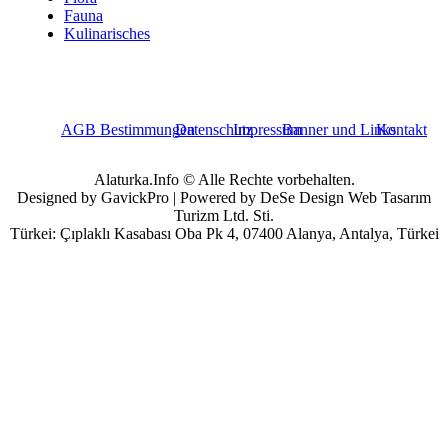
Fauna
Kulinarisches
AGB Bestimmungen
Datenschutz
Impressum
Banner und Links
Kontakt
Alaturka.Info © Alle Rechte vorbehalten.
Designed by GavickPro | Powered by DeSe Design Web Tasarım
Turizm Ltd. Sti.
Türkei: Çıplaklı Kasabası Oba Pk 4, 07400 Alanya, Antalya, Türkei
Benutzername
Passwort
Angemeldet bleiben
Passwort vergessen?