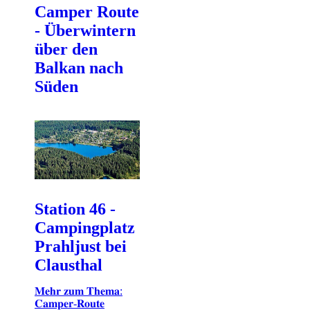
Camper Route
- Überwintern
über den
Balkan nach
Süden
Station 46 -
Campingplatz
Prahljust bei
Clausthal
𝐌𝐞𝐡𝐫 𝐳𝐮𝐦 𝐓𝐡𝐞𝐦𝐚:
𝐂𝐚𝐦𝐩𝐞𝐫-𝐑𝐨𝐮𝐭𝐞