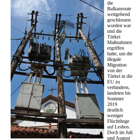
die
Balkanroute
weitgehend
geschlossen
worden war
und die
Türkei
Maßnahmen
ergriffen
hatte, um die
illegale
Migration
von der
Türkei in die
EU zu
verhindern,
landeten bis
Sommer
2019
deutlich
weniger
Flüchtlinge
auf Lesbos.
Doch im Juli
und August