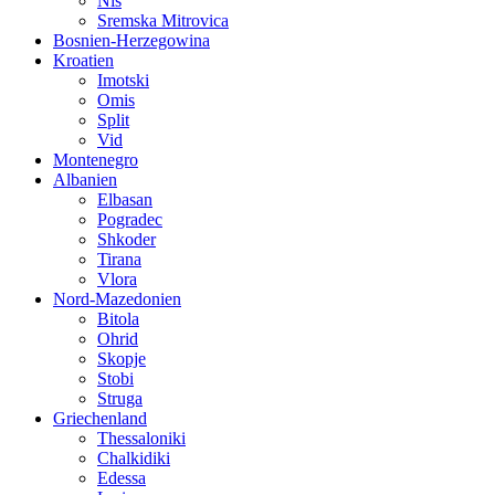
Nis
Sremska Mitrovica
Bosnien-Herzegowina
Kroatien
Imotski
Omis
Split
Vid
Montenegro
Albanien
Elbasan
Pogradec
Shkoder
Tirana
Vlora
Nord-Mazedonien
Bitola
Ohrid
Skopje
Stobi
Struga
Griechenland
Thessaloniki
Chalkidiki
Edessa