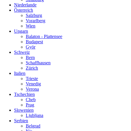
Niederlande
Österreich
Salzburg
Vorarlberg
Wien
Ungarn
Balaton - Plattensee
Budapest
Györ
Schweiz
Bern
Schaffhausen
Zürich
Italien
Trieste
Venedig
Verona
Tschechien
Cheb
Prag
Slowenien
Ljubljana
Serbien
Belgrad