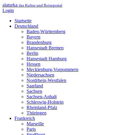
alaturka
das Kultur und Reiseportal
Login
Startseite
Deutschland
Baden-Württemberg
Bayern
Brandenburg
Hansestadt Bremen
Berlin
Hansestadt Hamburg
Hessen
Mecklenburg-Vorpommern
Niedersachsen
Nordrhein-Westfalen
Saarland
Sachsen
Sachsen-Anhalt
Schleswig-Holstein
Rheinland-Pfalz
Thüringen
Frankreich
Marseille
Paris
Straßburg