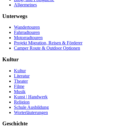
Allgemeines
Unterwegs
Wandertouren
Fahrradtouren
Motorradtouren
Projekt Migration, Reisen & Förderer
Camper Route & Outdoor Optionen
Kultur
Kultur
Literatur
Theater
Filme
Musik
Kunst | Handwerk
Religion
Schule Ausbildung
Worterläuterungen
Geschichte