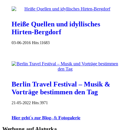
Heiße Quellen und idyllisches
Hirten-Bergdorf
03-06-2016
Hits:
11683
Berlin Travel Festival – Musik &
Vorträge bestimmen den Tag
21-05-2022
Hits:
3971
𝐇𝐢𝐞𝐫 𝐠𝐞𝐡𝐭´𝐬 𝐳𝐮𝐫 𝐁𝐥𝐨𝐠- & 𝐅𝐨𝐭𝐨𝐠𝐚𝐥𝐞𝐫𝐢𝐞
Werbung auf Alaturka