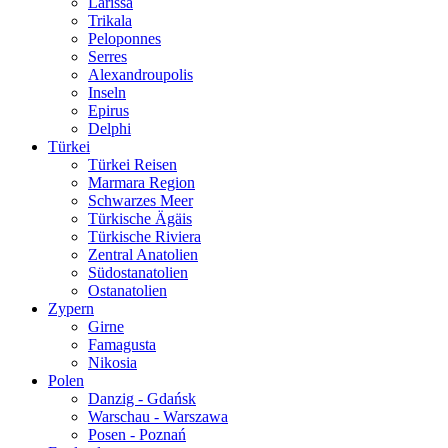
Larissa
Trikala
Peloponnes
Serres
Alexandroupolis
Inseln
Epirus
Delphi
Türkei
Türkei Reisen
Marmara Region
Schwarzes Meer
Türkische Ägäis
Türkische Riviera
Zentral Anatolien
Südostanatolien
Ostanatolien
Zypern
Girne
Famagusta
Nikosia
Polen
Danzig - Gdańsk
Warschau - Warszawa
Posen - Poznań