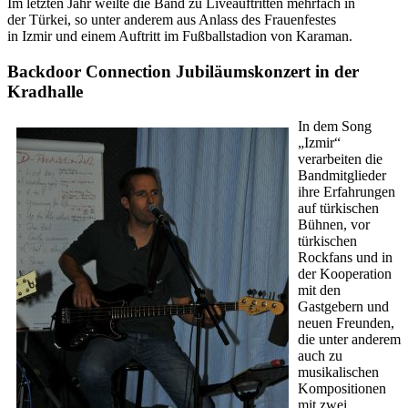
Im letzten Jahr weilte die Band zu Liveauftritten mehrfach in
der Türkei, so unter anderem aus Anlass des Frauenfestes
in Izmir und einem Auftritt im Fußballstadion von Karaman.
Backdoor Connection Jubiläumskonzert in der
Kradhalle
In dem Song
„Izmir“
verarbeiten die
Bandmitglieder
ihre Erfahrungen
auf türkischen
Bühnen, vor
türkischen
Rockfans und in
der Kooperation
mit den
Gastgebern und
neuen Freunden,
die unter anderem
auch zu
musikalischen
Kompositionen
mit zwei