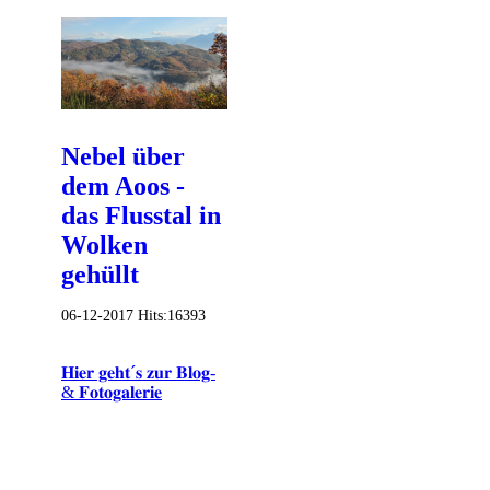
Nebel über
dem Aoos -
das Flusstal in
Wolken
gehüllt
06-12-2017
Hits:
16393
𝐇𝐢𝐞𝐫 𝐠𝐞𝐡𝐭´𝐬 𝐳𝐮𝐫 𝐁𝐥𝐨𝐠-
& 𝐅𝐨𝐭𝐨𝐠𝐚𝐥𝐞𝐫𝐢𝐞