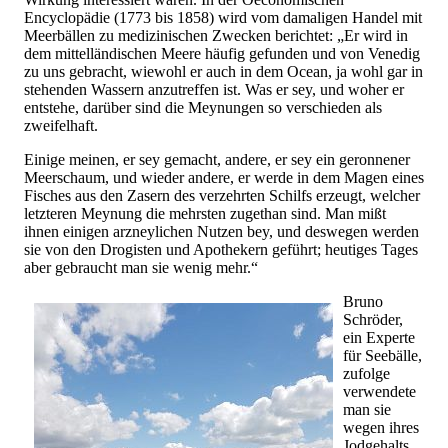
Encyclopädie (1773 bis 1858) wird vom damaligen Handel mit
Meerbällen zu medizinischen Zwecken berichtet: „Er wird in
dem mittelländischen Meere häufig gefunden und von Venedig
zu uns gebracht, wiewohl er auch in dem Ocean, ja wohl gar in
stehenden Wassern anzutreffen ist. Was er sey, und woher er
entstehe, darüber sind die Meynungen so verschieden als
zweifelhaft.
Einige meinen, er sey gemacht, andere, er sey ein geronnener
Meerschaum, und wieder andere, er werde in dem Magen eines
Fisches aus den Zasern des verzehrten Schilfs erzeugt, welcher
letzteren Meynung die mehrsten zugethan sind. Man mißt
ihnen einigen arzneylichen Nutzen bey, und deswegen werden
sie von den Drogisten und Apothekern geführt; heutiges Tages
aber gebraucht man sie wenig mehr.“
Bruno
Schröder,
ein Experte
für Seebälle,
zufolge
verwendete
man sie
wegen ihres
Jodgehalts