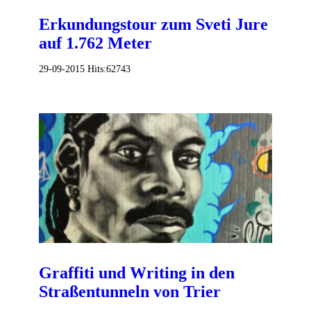
Erkundungstour zum Sveti Jure
auf 1.762 Meter
29-09-2015
Hits:
62743
Graffiti und Writing in den
Straßentunneln von Trier