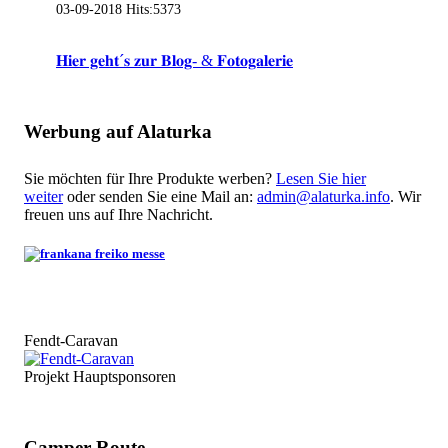
03-09-2018
Hits:
5373
𝐇𝐢𝐞𝐫 𝐠𝐞𝐡𝐭´𝐬 𝐳𝐮𝐫 𝐁𝐥𝐨𝐠- & 𝐅𝐨𝐭𝐨𝐠𝐚𝐥𝐞𝐫𝐢𝐞
Werbung auf Alaturka
Sie möchten für Ihre Produkte werben?
Lesen Sie hier
weiter
oder senden Sie eine Mail an:
admin@alaturka.info
. Wir
freuen uns auf Ihre Nachricht.
Fendt-Caravan
Projekt Hauptsponsoren
Camper-Route