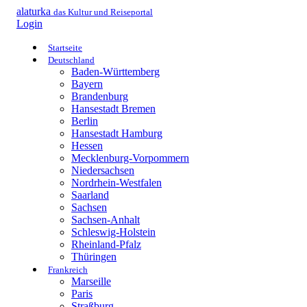
alaturka
das Kultur und Reiseportal
Login
Startseite
Deutschland
Baden-Württemberg
Bayern
Brandenburg
Hansestadt Bremen
Berlin
Hansestadt Hamburg
Hessen
Mecklenburg-Vorpommern
Niedersachsen
Nordrhein-Westfalen
Saarland
Sachsen
Sachsen-Anhalt
Schleswig-Holstein
Rheinland-Pfalz
Thüringen
Frankreich
Marseille
Paris
Straßburg