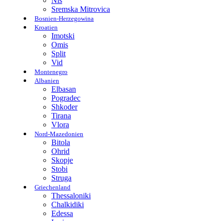
Nis
Sremska Mitrovica
Bosnien-Herzegowina
Kroatien
Imotski
Omis
Split
Vid
Montenegro
Albanien
Elbasan
Pogradec
Shkoder
Tirana
Vlora
Nord-Mazedonien
Bitola
Ohrid
Skopje
Stobi
Struga
Griechenland
Thessaloniki
Chalkidiki
Edessa