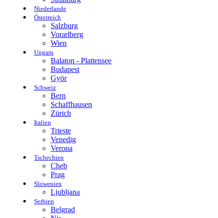
Niederlande
Österreich
Salzburg
Vorarlberg
Wien
Ungarn
Balaton - Plattensee
Budapest
Györ
Schweiz
Bern
Schaffhausen
Zürich
Italien
Trieste
Venedig
Verona
Tschechien
Cheb
Prag
Slowenien
Ljubljana
Serbien
Belgrad