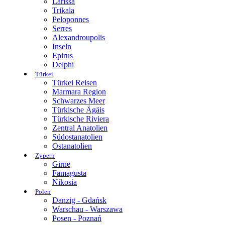
Larissa
Trikala
Peloponnes
Serres
Alexandroupolis
Inseln
Epirus
Delphi
Türkei
Türkei Reisen
Marmara Region
Schwarzes Meer
Türkische Ägäis
Türkische Riviera
Zentral Anatolien
Südostanatolien
Ostanatolien
Zypern
Girne
Famagusta
Nikosia
Polen
Danzig - Gdańsk
Warschau - Warszawa
Posen - Poznań