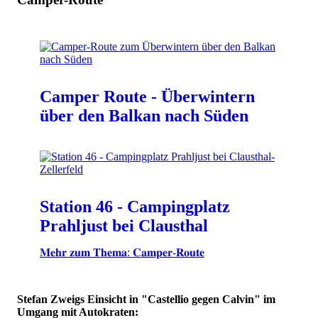
Camper Route - Überwintern
über den Balkan nach Süden
Station 46 - Campingplatz
Prahljust bei Clausthal
𝐌𝐞𝐡𝐫 𝐳𝐮𝐦 𝐓𝐡𝐞𝐦𝐚: 𝐂𝐚𝐦𝐩𝐞𝐫-𝐑𝐨𝐮𝐭𝐞
Stefan Zweigs Einsicht in "Castellio gegen Calvin" im
Umgang mit Autokraten: