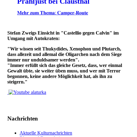
Prahljust bei Clausthal
𝐌𝐞𝐡𝐫 𝐳𝐮𝐦 𝐓𝐡𝐞𝐦𝐚: 𝐂𝐚𝐦𝐩𝐞𝐫-𝐑𝐨𝐮𝐭𝐞
Stefan Zweigs Einsicht in "Castellio gegen Calvin" im
Umgang mit Autokraten:
"Wir wissen seit Thukydides, Xenophon und Plutarch,
dass allezeit und allemal die Oligarchen nach dem Siege
immer nur unduldsamer werden".
"Immer erfüllt sich das gleiche Gesetz, dass, wer einmal
Gewalt übte, sie weiter üben muss, und wer mit Terror
begonnen, keine andere Möglichkeit hat, als ihn zu
steigern."
Nachrichten
Aktuelle Kulturnachrichten