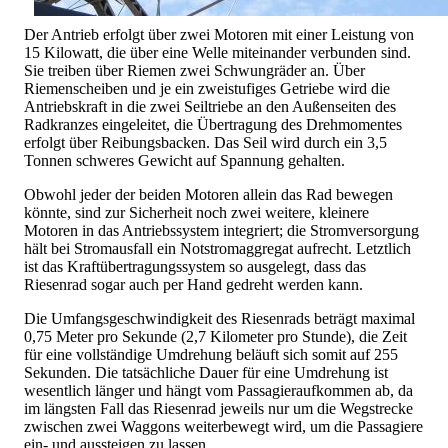
Der Antrieb erfolgt über zwei Motoren mit einer Leistung von
15 Kilowatt, die über eine Welle miteinander verbunden sind.
Sie treiben über Riemen zwei Schwungräder an. Über
Riemenscheiben und je ein zweistufiges Getriebe wird die
Antriebskraft in die zwei Seiltriebe an den Außenseiten des
Radkranzes eingeleitet, die Übertragung des Drehmomentes
erfolgt über Reibungsbacken. Das Seil wird durch ein 3,5
Tonnen schweres Gewicht auf Spannung gehalten.
Obwohl jeder der beiden Motoren allein das Rad bewegen
könnte, sind zur Sicherheit noch zwei weitere, kleinere
Motoren in das Antriebssystem integriert; die Stromversorgung
hält bei Stromausfall ein Notstromaggregat aufrecht. Letztlich
ist das Kraftübertragungssystem so ausgelegt, dass das
Riesenrad sogar auch per Hand gedreht werden kann.
Die Umfangsgeschwindigkeit des Riesenrads beträgt maximal
0,75 Meter pro Sekunde (2,7 Kilometer pro Stunde), die Zeit
für eine vollständige Umdrehung beläuft sich somit auf 255
Sekunden. Die tatsächliche Dauer für eine Umdrehung ist
wesentlich länger und hängt vom Passagieraufkommen ab, da
im längsten Fall das Riesenrad jeweils nur um die Wegstrecke
zwischen zwei Waggons weiterbewegt wird, um die Passagiere
ein- und aussteigen zu lassen.