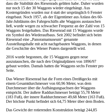
dass die Stabilität des Riesenrads gelitten habe. Daher wurden
nur noch 15 der 30 Waggons wieder eingehängt. Aus
Kostengründen wurden nur 4 statt der ursprünglich 6 Fenster
eingebaut. Noch 1957, als der Eigentümer aus Anlass des 60-
Jahr-Jubiläums des Fahrgeschäfts alte Waggons austauschen
ließ, wurde wegen zu schwacher Frequenz an der Zahl von 15
Waggons festgehalten. Das Riesenrad mit 15 Waggons wurde
ein Symbol des Wiederaufbaus. Seit 2002 befindet sich beim
Riesenrad eine „Panoramamuseum“ genannte
Ausstellungshalle mit acht nachgebauten Waggons, in denen
die Geschichte des Wiener Praters dargestellt wird.
2016 wurde begonnen, die 15 Waggons gegen neue
auszutauschen, die nach den Originalplänen von 1896/97
gebaut werden. Damals hatten die Waggons sechs Fenster pro
Seite.
Das Wiener Riesenrad hat die Form eines Dreißigecks mit
einem Gesamtdurchmesser von 60,96 Meter, was dem
Durchmesser über die Aufhängungsachsen der Waggons
entspricht. Der äußere Raddurchmesser beträgt 55,78 Meter
(183 Fuß), der innere Raddurchmesser 49,68 Meter (163 Fuß).
Der höchste Punkt befindet sich 64,75 Meter über dem Boden.
Das Gewicht der rotierenden Konstruktion beträgt 244,85