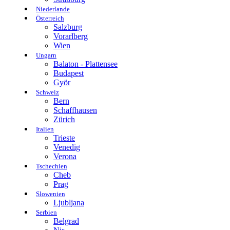
Niederlande
Österreich
Salzburg
Vorarlberg
Wien
Ungarn
Balaton - Plattensee
Budapest
Györ
Schweiz
Bern
Schaffhausen
Zürich
Italien
Trieste
Venedig
Verona
Tschechien
Cheb
Prag
Slowenien
Ljubljana
Serbien
Belgrad