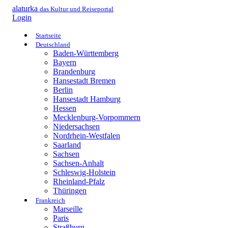
alaturka
das Kultur und Reiseportal
Login
Startseite
Deutschland
Baden-Württemberg
Bayern
Brandenburg
Hansestadt Bremen
Berlin
Hansestadt Hamburg
Hessen
Mecklenburg-Vorpommern
Niedersachsen
Nordrhein-Westfalen
Saarland
Sachsen
Sachsen-Anhalt
Schleswig-Holstein
Rheinland-Pfalz
Thüringen
Frankreich
Marseille
Paris
Straßburg