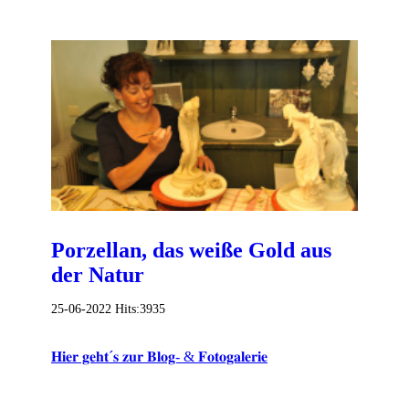
Porzellan, das weiße Gold aus
der Natur
25-06-2022
Hits:
3935
𝐇𝐢𝐞𝐫 𝐠𝐞𝐡𝐭´𝐬 𝐳𝐮𝐫 𝐁𝐥𝐨𝐠- & 𝐅𝐨𝐭𝐨𝐠𝐚𝐥𝐞𝐫𝐢𝐞