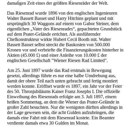
damaligen Zeit eines der größten Riesenräder der Welt.
Das Riesenrad wurde 1896 von den englischen Ingenieuren
Walter Bassett Basset und Harry Hitchins geplant und mit
ursprünglich 30 Waggons auf einem von Gabor Steiner, dem
eigentlichen „Vater des Riesenrades“, gepachteten Grundstück
auf dem Prater-Gelände errichtet. Als ausführender
Chefkonstrukteur wirkte Hubert Cecil Booth mit. Walter
Bassett Basset selbst streckt die Baukosten von 500.000
Kronen vor und verbriefte die Finanzierungskosten hinterher in
Aktien (45.000 £) und einer Anleihe von 10.000 £ der
englischen Gesellschaft "Wiener Riesen Rad Limited".
Am 25. Juni 1897 wurde das Rad erstmals in Bewegung
gesetzt, allerdings führte es nur eine halbe Umdrehung aus,
damit der obere Teil nach unten gebracht und fertig montiert
werden konnte. Eröffnet wurde es 1897, ein Jahr vor der Feier
des 50. Thronjubiläums Kaiser Franz Josephs I. Die offizielle
Einweihung des Riesenrads erfolgte am 3. Juli 1897, einem
heißen Sommertag, an dem die Wiener das Prater-Gelände in
großer Zahl besuchten. Nur die wenigsten dürften allerdings in
der Lage gewesen sein, die acht Gulden aufzubringen, die
damals eine Fahrt mit dem Riesenrad kostete. Ein Beamter
verdiente damals etwa 30 Gulden im Monat.