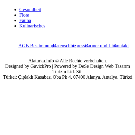
Gesundheit
Flora
Fauna
Kulinarisches
AGB Bestimmungen
Datenschutz
Impressum
Banner und Links
Kontakt
Alaturka.Info © Alle Rechte vorbehalten.
Designed by GavickPro | Powered by DeSe Design Web Tasarım
Turizm Ltd. Sti.
Türkei: Çıplaklı Kasabası Oba Pk 4, 07400 Alanya, Antalya, Türkei
Benutzername
Passwort
Angemeldet bleiben