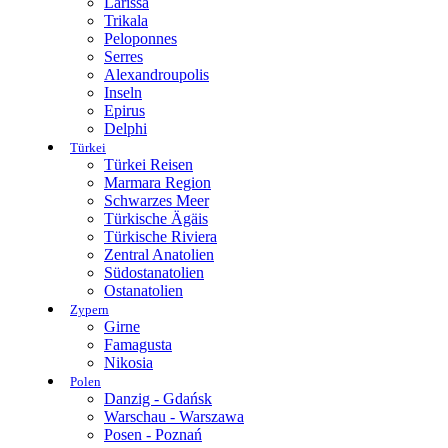
Larissa
Trikala
Peloponnes
Serres
Alexandroupolis
Inseln
Epirus
Delphi
Türkei
Türkei Reisen
Marmara Region
Schwarzes Meer
Türkische Ägäis
Türkische Riviera
Zentral Anatolien
Südostanatolien
Ostanatolien
Zypern
Girne
Famagusta
Nikosia
Polen
Danzig - Gdańsk
Warschau - Warszawa
Posen - Poznań