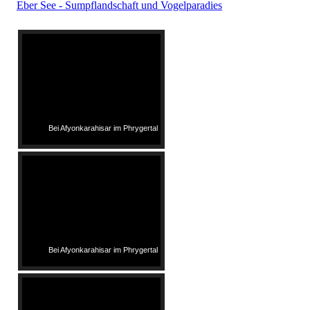
Eber See - Sumpflandschaft und Vogelparadies
Bei Afyonkarahisar im Phrygertal
Bei Afyonkarahisar im Phrygertal