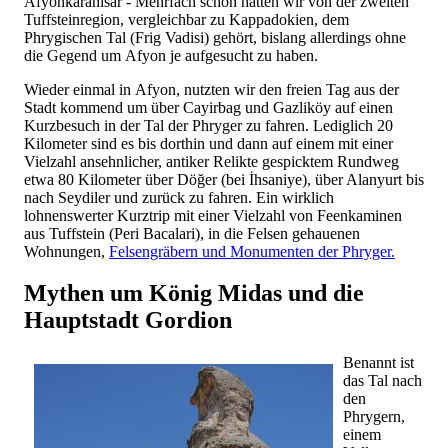
Afyonkarahisar - Mehrfach schon hatten wir von der zweiten
Tuffsteinregion, vergleichbar zu Kappadokien, dem
Phrygischen Tal (Frig Vadisi) gehört, bislang allerdings ohne
die Gegend um Afyon je aufgesucht zu haben.
Wieder einmal in Afyon, nutzten wir den freien Tag aus der
Stadt kommend um über Cayirbag und Gazliköy auf einen
Kurzbesuch in der Tal der Phryger zu fahren. Lediglich 20
Kilometer sind es bis dorthin und dann auf einem mit einer
Vielzahl ansehnlicher, antiker Relikte gespicktem Rundweg
etwa 80 Kilometer über Döğer (bei İhsaniye), über Alanyurt bis
nach Seydiler und zurück zu fahren. Ein wirklich
lohnenswerter Kurztrip mit einer Vielzahl von Feenkaminen
aus Tuffstein (Peri Bacalari), in die Felsen gehauenen
Wohnungen,
Felsengräbern und Monumenten der Phryger.
Mythen um König Midas und die
Hauptstadt Gordion
Benannt ist
das Tal nach
den
Phrygern,
einem