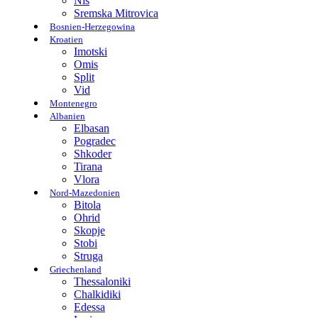
Nis
Sremska Mitrovica
Bosnien-Herzegowina
Kroatien
Imotski
Omis
Split
Vid
Montenegro
Albanien
Elbasan
Pogradec
Shkoder
Tirana
Vlora
Nord-Mazedonien
Bitola
Ohrid
Skopje
Stobi
Struga
Griechenland
Thessaloniki
Chalkidiki
Edessa