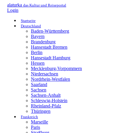
alaturka
das Kultur und Reiseportal
Login
Startseite
Deutschland
Baden-Württemberg
Bayern
Brandenburg
Hansestadt Bremen
Berlin
Hansestadt Hamburg
Hessen
Mecklenburg-Vorpommern
Niedersachsen
Nordrhein-Westfalen
Saarland
Sachsen
Sachsen-Anhalt
Schleswig-Holstein
Rheinland-Pfalz
Thüringen
Frankreich
Marseille
Paris
Straßburg