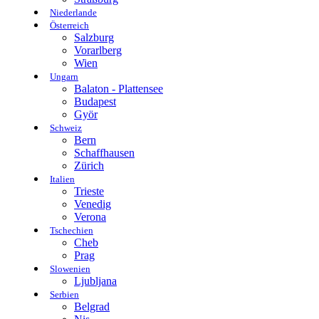
Niederlande
Österreich
Salzburg
Vorarlberg
Wien
Ungarn
Balaton - Plattensee
Budapest
Györ
Schweiz
Bern
Schaffhausen
Zürich
Italien
Trieste
Venedig
Verona
Tschechien
Cheb
Prag
Slowenien
Ljubljana
Serbien
Belgrad