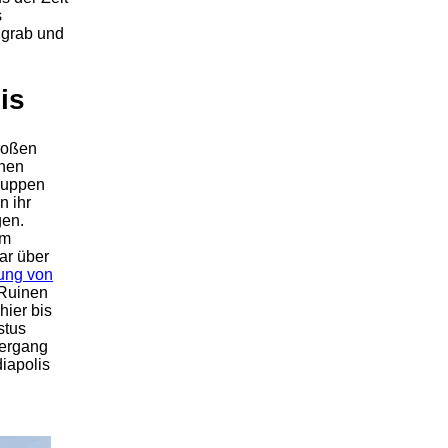
s
ngrab und
is
roßen
inen
ruppen
n ihr
gen.
em
ar über
lung von
 Ruinen
hier bis
stus
tergang
iapolis