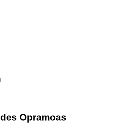
l
t des Opramoas