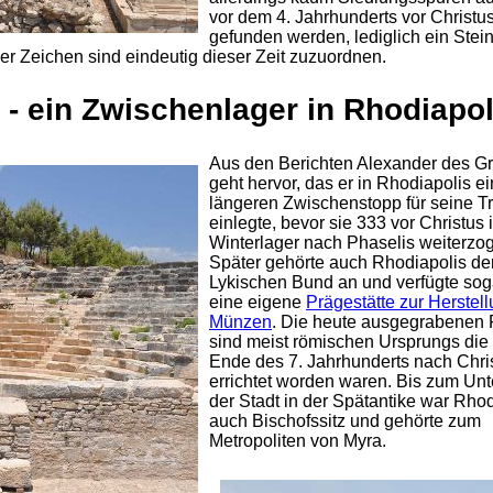
vor dem 4. Jahrhunderts vor Christu
gefunden werden, lediglich ein Stei
cher Zeichen sind eindeutig dieser Zeit zuzuordnen.
- ein Zwischenlager in Rhodiapol
Aus den Berichten Alexander des G
geht hervor, das er in Rhodiapolis e
längeren Zwischenstopp für seine T
einlegte, bevor sie 333 vor Christus i
Winterlager nach Phaselis weiterzo
Später gehörte auch Rhodiapolis d
Lykischen Bund an und verfügte sog
eine eigene
Prägestätte zur Herstel
Münzen
. Die heute ausgegrabenen
sind meist römischen Ursprungs die 
Ende des 7. Jahrhunderts nach Chri
errichtet worden waren. Bis zum Un
der Stadt in der Spätantike war Rhod
auch Bischofssitz und gehörte zum
Metropoliten von Myra.