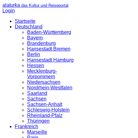
alaturka
das Kultur und Reiseportal
Login
Startseite
Deutschland
Baden-Württemberg
Bayern
Brandenburg
Hansestadt Bremen
Berlin
Hansestadt Hamburg
Hessen
Mecklenburg-
Vorpommern
Niedersachsen
Nordrhein-Westfalen
Saarland
Sachsen
Sachsen-Anhalt
Schleswig-Holstein
Rheinland-Pfalz
Thüringen
Frankreich
Marseille
Paris