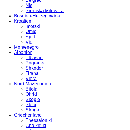
Belgrad
Nis
Sremska Mitrovica
Bosnien-Herzegowina
Kroatien
Imotski
Omis
Split
Vid
Montenegro
Albanien
Elbasan
Pogradec
Shkoder
Tirana
Vlora
Nord-Mazedonien
Bitola
Ohrid
Skopje
Stobi
Struga
Griechenland
Thessaloniki
Chalkidiki