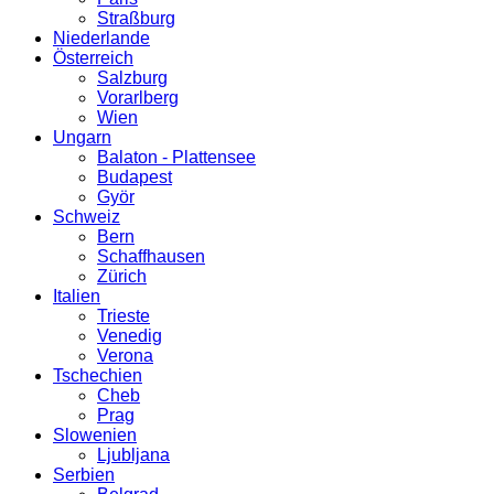
Straßburg
Niederlande
Österreich
Salzburg
Vorarlberg
Wien
Ungarn
Balaton - Plattensee
Budapest
Györ
Schweiz
Bern
Schaffhausen
Zürich
Italien
Trieste
Venedig
Verona
Tschechien
Cheb
Prag
Slowenien
Ljubljana
Serbien