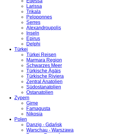
Edessa
Larissa
Trikala
Peloponnes
Serres
Alexandroupolis
Inseln
Epirus
Delphi
Türkei
Türkei Reisen
Marmara Region
Schwarzes Meer
Türkische Ägäis
Türkische Riviera
Zentral Anatolien
Südostanatolien
Ostanatolien
Zypern
Girne
Famagusta
Nikosia
Polen
Danzig - Gdańsk
Warschau - Warszawa