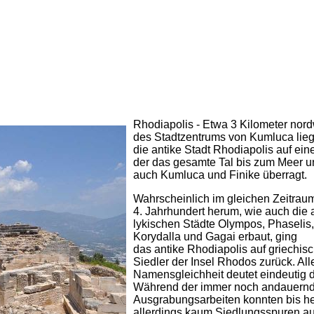
Rhodiapolis - Etwa 3 Kilometer nord
des Stadtzentrums von Kumluca lieg
die antike Stadt Rhodiapolis auf ei
der das gesamte Tal bis zum Meer u
auch Kumluca und Finike überragt.
Wahrscheinlich im gleichen Zeitrau
4. Jahrhundert herum, wie auch die
lykischen Städte Olympos, Phaselis,
Korydalla und Gagai erbaut, ging
das antike Rhodiapolis auf griechis
Siedler der Insel Rhodos zurück. All
Namensgleichheit deutet eindeutig d
Während der immer noch andauern
Ausgrabungsarbeiten konnten bis h
allerdings kaum Siedlungsspuren au