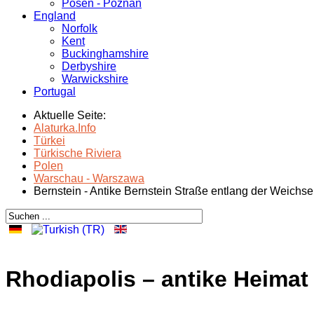
Posen - Poznań
England
Norfolk
Kent
Buckinghamshire
Derbyshire
Warwickshire
Portugal
Aktuelle Seite:
Alaturka.Info
Türkei
Türkische Riviera
Polen
Warschau - Warszawa
Bernstein - Antike Bernstein Straße entlang der Weichse
Rhodiapolis – antike Heima