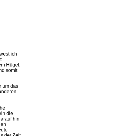
westlich
t
nem Hügel,
nd somit
m um das
 anderen
che
ein die
arauf hin.
den
eute
s der Zeit