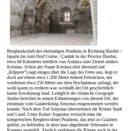
Berglandschaft des ehemaligen Pisidiens in Richtung Burdur /
Isparta bis zum Dorf Girme / Çamlık in der Provinz Burdur,
etwa 68 Kilometer nördlich von Antalya zum Zielort antikes
Kremna. Schon der Name Kremna (frei übersetzt mit
„Klippen“) sagt einiges über die Lage des Ortes aus, liegt er
doch auf einem etwa 1.200 Meter hohem Felsrücken, der
wiederum etwa 250 Meter aus dem Hochplateau aufragt, der
wohl kaum zu erobern war, weshalb der Ort geschichtlich
kaum Erwähnung fand. Lediglich der römische Geograph
Strabo berichtet in seinen Erläuterungen von diesem Ort, der
einstmals vom Galaterkönig Amyntas eingenommen werden
konnte. Nach dem Tod Amyntas übernehmen die Römer Stadt
und Land. Unter Kaiser Augustus versucht man die
kriegerischen Bergbewohner Pisidiens, das jetzt zu Galatien
gehört, zu befrieden, in dem man altgediente Veteranen in
Kremna ansiedelt. Ähnlich verfuhren die Römer auch in der