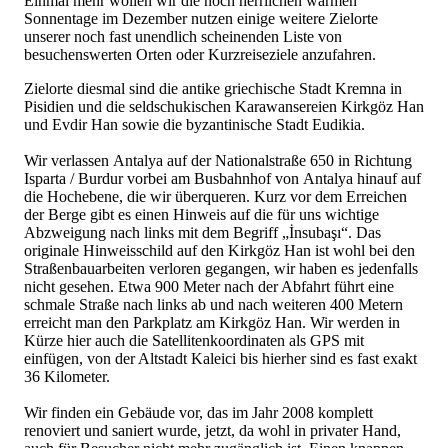
Einmal mehr wollen wir die noch herrlichen warmen
Sonnentage im Dezember nutzen einige weitere Zielorte
unserer noch fast unendlich scheinenden Liste von
besuchenswerten Orten oder Kurzreiseziele anzufahren.
Zielorte diesmal sind die antike griechische Stadt Kremna in
Pisidien und die seldschukischen Karawansereien Kirkgöz Han
und Evdir Han sowie die byzantinische Stadt Eudikia.
Wir verlassen Antalya auf der Nationalstraße 650 in Richtung
Isparta / Burdur vorbei am Busbahnhof von Antalya hinauf auf
die Hochebene, die wir überqueren. Kurz vor dem Erreichen
der Berge gibt es einen Hinweis auf die für uns wichtige
Abzweigung nach links mit dem Begriff „İnsubaşı“. Das
originale Hinweisschild auf den Kirkgöz Han ist wohl bei den
Straßenbauarbeiten verloren gegangen, wir haben es jedenfalls
nicht gesehen. Etwa 900 Meter nach der Abfahrt führt eine
schmale Straße nach links ab und nach weiteren 400 Metern
erreicht man den Parkplatz am Kirkgöz Han. Wir werden in
Kürze hier auch die Satellitenkoordinaten als GPS mit
einfügen, von der Altstadt Kaleici bis hierher sind es fast exakt
36 Kilometer.
Wir finden ein Gebäude vor, das im Jahr 2008 komplett
renoviert und saniert wurde, jetzt, da wohl in privater Hand,