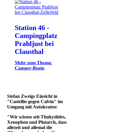
Station 46 -
Campingplatz
Prahljust bei
Clausthal
𝐌𝐞𝐡𝐫 𝐳𝐮𝐦 𝐓𝐡𝐞𝐦𝐚:
𝐂𝐚𝐦𝐩𝐞𝐫-𝐑𝐨𝐮𝐭𝐞
Stefan Zweigs Einsicht in
"Castellio gegen Calvin" im
Umgang mit Autokraten:
"Wir wissen seit Thukydides,
Xenophon und Plutarch, dass
allezeit und allemal die