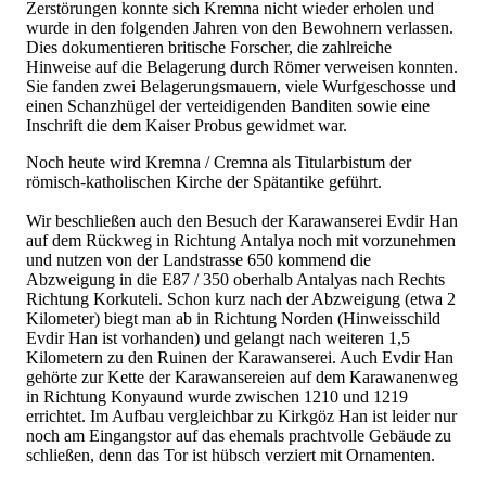
Zerstörungen konnte sich Kremna nicht wieder erholen und
wurde in den folgenden Jahren von den Bewohnern verlassen.
Dies dokumentieren britische Forscher, die zahlreiche
Hinweise auf die Belagerung durch Römer verweisen konnten.
Sie fanden zwei Belagerungsmauern, viele Wurfgeschosse und
einen Schanzhügel der verteidigenden Banditen sowie eine
Inschrift die dem Kaiser Probus gewidmet war.
Noch heute wird Kremna / Cremna als Titularbistum der
römisch-katholischen Kirche der Spätantike geführt.
Wir beschließen auch den Besuch der Karawanserei Evdir Han
auf dem Rückweg in Richtung Antalya noch mit vorzunehmen
und nutzen von der Landstrasse 650 kommend die
Abzweigung in die E87 / 350 oberhalb Antalyas nach Rechts
Richtung Korkuteli. Schon kurz nach der Abzweigung (etwa 2
Kilometer) biegt man ab in Richtung Norden (Hinweisschild
Evdir Han ist vorhanden) und gelangt nach weiteren 1,5
Kilometern zu den Ruinen der Karawanserei. Auch Evdir Han
gehörte zur Kette der Karawansereien auf dem Karawanenweg
in Richtung Konyaund wurde zwischen 1210 und 1219
errichtet. Im Aufbau vergleichbar zu Kirkgöz Han ist leider nur
noch am Eingangstor auf das ehemals prachtvolle Gebäude zu
schließen, denn das Tor ist hübsch verziert mit Ornamenten.