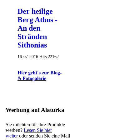
Der heilige
Berg Athos -
An den
Stränden
Sithonias
16-07-2016
Hits:
22162
𝐇𝐢𝐞𝐫 𝐠𝐞𝐡𝐭´𝐬 𝐳𝐮𝐫 𝐁𝐥𝐨𝐠-
& 𝐅𝐨𝐭𝐨𝐠𝐚𝐥𝐞𝐫𝐢𝐞
Werbung auf Alaturka
Sie möchten für Ihre Produkte
werben?
Lesen Sie hier
weiter
oder senden Sie eine Mail