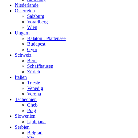
Niederlande
Österreich
Salzburg
Vorarlberg
Wien
Ungarn
Balaton - Plattensee
Budapest
Györ
Schweiz
Bern
Schaffhausen
Zürich
Italien
Trieste
Venedig
Verona
Tschechien
Cheb
Prag
Slowenien
Ljubljana
Serbien
Belgrad