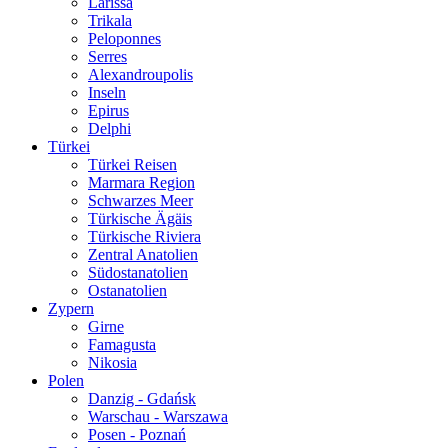
Larissa
Trikala
Peloponnes
Serres
Alexandroupolis
Inseln
Epirus
Delphi
Türkei
Türkei Reisen
Marmara Region
Schwarzes Meer
Türkische Ägäis
Türkische Riviera
Zentral Anatolien
Südostanatolien
Ostanatolien
Zypern
Girne
Famagusta
Nikosia
Polen
Danzig - Gdańsk
Warschau - Warszawa
Posen - Poznań