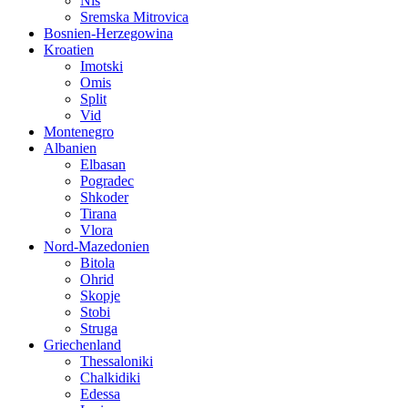
Nis
Sremska Mitrovica
Bosnien-Herzegowina
Kroatien
Imotski
Omis
Split
Vid
Montenegro
Albanien
Elbasan
Pogradec
Shkoder
Tirana
Vlora
Nord-Mazedonien
Bitola
Ohrid
Skopje
Stobi
Struga
Griechenland
Thessaloniki
Chalkidiki
Edessa