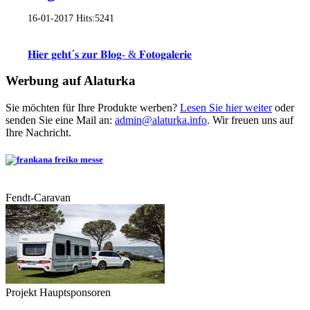
16-01-2017
Hits:
5241
𝐇𝐢𝐞𝐫 𝐠𝐞𝐡𝐭´𝐬 𝐳𝐮𝐫 𝐁𝐥𝐨𝐠- & 𝐅𝐨𝐭𝐨𝐠𝐚𝐥𝐞𝐫𝐢𝐞
Werbung auf Alaturka
Sie möchten für Ihre Produkte werben?
Lesen Sie hier weiter
oder
senden Sie eine Mail an:
admin@alaturka.info
. Wir freuen uns auf
Ihre Nachricht.
Fendt-Caravan
Projekt Hauptsponsoren