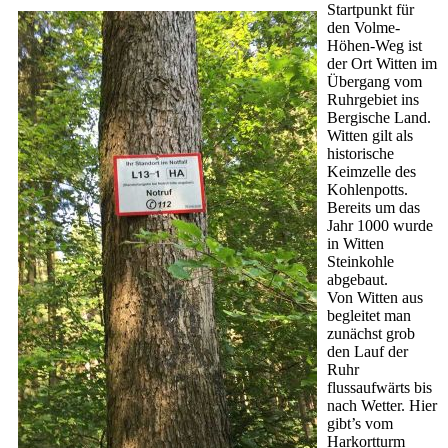
Startpunkt für
den Volme-
Höhen-Weg ist
der Ort Witten im
Übergang vom
Ruhrgebiet ins
Bergische Land.
Witten gilt als
historische
Keimzelle des
Kohlenpotts.
Bereits um das
Jahr 1000 wurde
in Witten
Steinkohle
abgebaut.
Von Witten aus
begleitet man
zunächst grob
den Lauf der
Ruhr
flussaufwärts bis
nach Wetter. Hier
gibt’s vom
Harkortturm