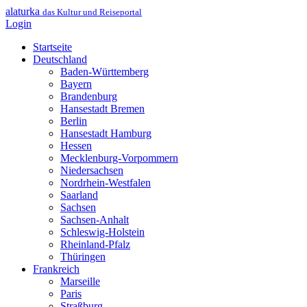
alaturka
das Kultur und Reiseportal
Login
Startseite
Deutschland
Baden-Württemberg
Bayern
Brandenburg
Hansestadt Bremen
Berlin
Hansestadt Hamburg
Hessen
Mecklenburg-Vorpommern
Niedersachsen
Nordrhein-Westfalen
Saarland
Sachsen
Sachsen-Anhalt
Schleswig-Holstein
Rheinland-Pfalz
Thüringen
Frankreich
Marseille
Paris
Straßburg