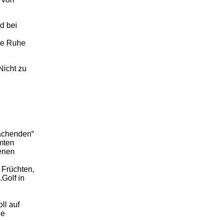
d bei
ie Ruhe
Nicht zu
achenden“
mten
tenen
 Früchten,
Golf in
ll auf
ge