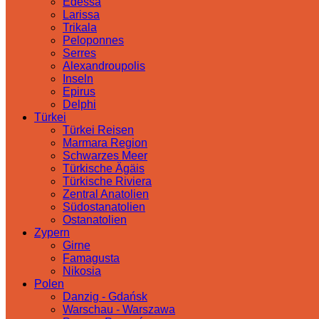
Edessa
Larissa
Trikala
Peloponnes
Serres
Alexandroupolis
Inseln
Epirus
Delphi
Türkei
Türkei Reisen
Marmara Region
Schwarzes Meer
Türkische Ägäis
Türkische Riviera
Zentral Anatolien
Südostanatolien
Ostanatolien
Zypern
Girne
Famagusta
Nikosia
Polen
Danzig - Gdańsk
Warschau - Warszawa