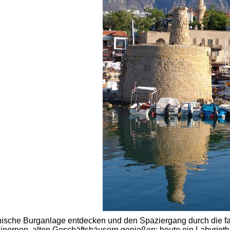
nische Burganlage entdecken und den Spaziergang durch die fa
teinernen, alten Geschäftshäusern genießen; heute ein Labyrint