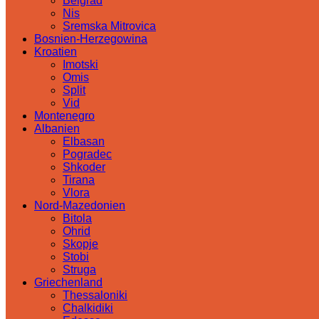
Belgrad
Nis
Sremska Mitrovica
Bosnien-Herzegowina
Kroatien
Imotski
Omis
Split
Vid
Montenegro
Albanien
Elbasan
Pogradec
Shkoder
Tirana
Vlora
Nord-Mazedonien
Bitola
Ohrid
Skopje
Stobi
Struga
Griechenland
Thessaloniki
Chalkidiki