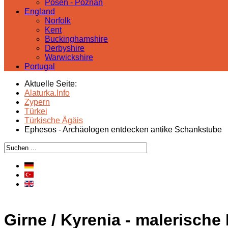
Posen - Poznań
England
Norfolk
Kent
Buckinghamshire
Derbyshire
Warwickshire
Portugal
Aktuelle Seite:
Alaturka.Info
Zypern
Türkei
Türkische Ägäis
Ephesos - Archäologen entdecken antike Schankstube
Girne / Kyrenia - malerische