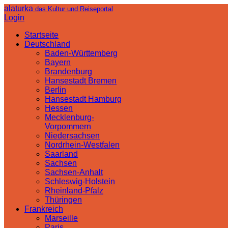
alaturka
das Kultur und Reiseportal
Login
Startseite
Deutschland
Baden-Württemberg
Bayern
Brandenburg
Hansestadt Bremen
Berlin
Hansestadt Hamburg
Hessen
Mecklenburg-
Vorpommern
Niedersachsen
Nordrhein-Westfalen
Saarland
Sachsen
Sachsen-Anhalt
Schleswig-Holstein
Rheinland-Pfalz
Thüringen
Frankreich
Marseille
Paris