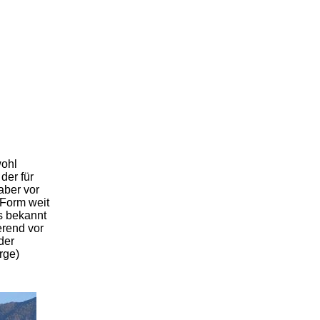
wohl
der für
aber vor
 Form weit
s bekannt
erend vor
der
rge)