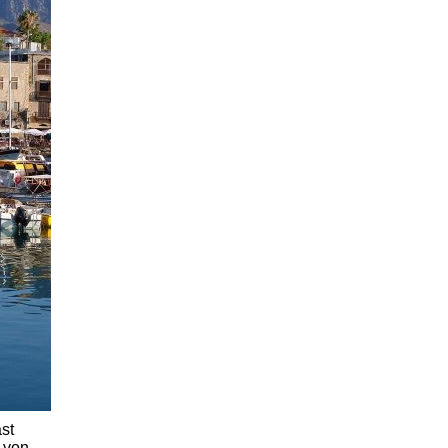
st
h von