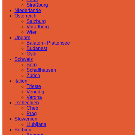
Straßburg
Niederlande
Österreich
Salzburg
Vorarlberg
Wien
Ungarn
Balaton - Plattensee
Budapest
Györ
Schweiz
Bern
Schaffhausen
Zürich
Italien
Trieste
Venedig
Verona
Tschechien
Cheb
Prag
Slowenien
Ljubljana
Serbien