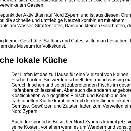
 verwinkelten Gassen.
öhepunkt der Aktivitäten auf Nord Zypern und ist aus diesem Grun
: die schnelle und umtriebige Neuzeit kombiniert mit einem
ants am Wasser, Straßencafes, Bars und kleinen Geschäften, d
kleiner Geschäfte, Saftbars und Cafes sollte man besuchen. 
llem das Museum für Volkskunst.
ische lokale Küche
Der Hafen ist das zu Hause für eine Vielzahl von kleinen
Fischerbooten. Sie werden schnell den „mund wässrig m
Geruch frischen und sofort zubereitenden Fischs im gesa
Hafenbereich feststellen. Aber auch die anderen angebo
Köstlichkeiten wie gegrilltes Fleisch und Kebab aus der
traditionellen Küche kombiniert mit den köstlichen lokalen
Gemüse, Gewürzen und Zutaten laden zum Verweilen ein.
Nord Zypern
Auch der sportliche Besucher Nord Zyperns kommt jetzt vo
seine Kosten, vor allem wenn es um Wandern und sonsti